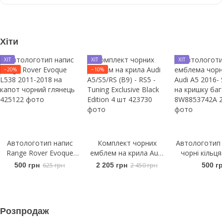
Хіти
ХІТ
ХІТ
ХІТ
−20%
−10%
Автологотип напис
Комплект чорних
Автологотип
Range Rover Evoque
емблем на крила Audi
чорні кільця
L538 2011-2018 на
A5/S5/RS (B9) - RS5 -
2016- Sport
500 грн
625 грн
2 205 грн
2 450 грн
500 г
капот чорний глянець
Tuning Exclusive Black
кришку баг
Edition 4 шт
8W8853
Розпродаж