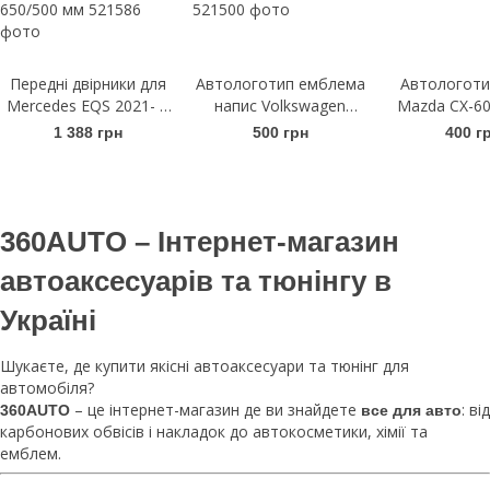
Передні двірники для
Автологотип емблема
Автологоти
Mercedes EQS 2021- |
напис Volkswagen
Mazda CX-60
Щітки склоочисника
Arteon чорний глянець
гляне
1 388 грн
500 грн
400 г
безкаркасні Bosch
на кришку багажника
AeroTwin A 890 S
650/500 мм
360AUTO – Інтернет-магазин
автоаксесуарів та тюнінгу в
Україні
Шукаєте, де купити якісні автоаксесуари та тюнінг для
автомобіля?
– це інтернет-магазин де ви знайдете
: від
360AUTO
все для авто
карбонових обвісів і накладок до автокосметики, хімії та
емблем.