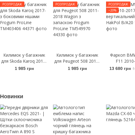
РОЗПРОДАЖ
РОЗПРОДАЖ
РОЗПРОДАЖ
−20%
Килимок у багажник
Килимок у багажник
Фаркоп BMW
для Skoda Karoq 2017-
для Peugeot 508 2011-
F11 2010
з боковими нішами
2018 Wagon з
вертикальний
1 985 грн
1 985 грн
13 680 грн
1
Frogum ProLine
запаскою Frogum
HakPol B
TM403406
ProLine TM549970
Новинки