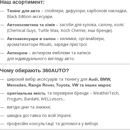
Наш асортимент:
– спойлери, дифузори, карбонові накладки,
Тюнінг для авто
Black Edition-аксесуари.
– засоби для кузова, салону, коліс
Автокосметика та хімія
(Chemical Guys, Turtle Wax, Koch Chemie, інші бренди).
– килимки, органайзери,
Автоаксесуари в салон
ароматизатори Rituals, зарядні пристрої.
– антихром емблеми та написи
Антихром
для індивідуального вигляду авто.
Чому обирають 360AUTO?
широкий вибір аксесуарів та тюнінгу для
Audi, BMW,
;
Mercedes, Range Rover, Toyota, VW та інших марок
та перевірені бренди – WeatherTech,
оригінальна якість
Frogum, Bardahl, WELLvisors...
вигідні ціни та знижки;
швидка доставка по всій Україні;
професійні консультації та допомога у виборі.