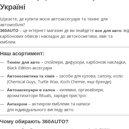
Україні
Шукаєте, де купити якісні автоаксесуари та тюнінг для
автомобіля?
– це інтернет-магазин де ви знайдете
: від
360AUTO
все для авто
карбонових обвісів і накладок до автокосметики, хімії та
емблем.
Наш асортимент:
– спойлери, дифузори, карбонові накладки,
Тюнінг для авто
Black Edition-аксесуари.
– засоби для кузова, салону, коліс
Автокосметика та хімія
(Chemical Guys, Turtle Wax, Koch Chemie, інші бренди).
– килимки, органайзери,
Автоаксесуари в салон
ароматизатори Rituals, зарядні пристрої.
– антихром емблеми та написи
Антихром
для індивідуального вигляду авто.
Чому обирають 360AUTO?