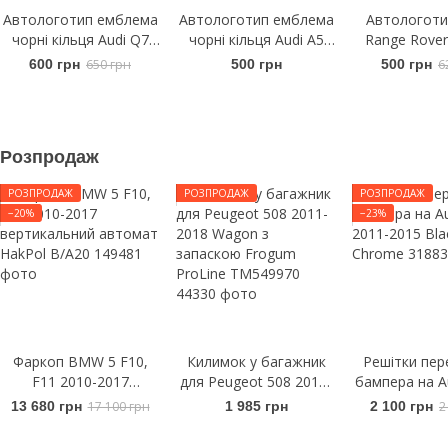
Автологотип емблема
Автологотип емблема
Автологоти
чорні кільця Audi Q7
чорні кільця Audi A5
Range Rover
2015- Black Edition в
2016- Sportback на
L538 2011-
600 грн
650 грн
500 грн
500 грн
6
решітку радіатора
кришку багажника
капот чорний
8W8853742A
Розпродаж
РОЗПРОДАЖ
РОЗПРОДАЖ
РОЗПРОДАЖ
−20%
−23%
Фаркоп BMW 5 F10,
Килимок у багажник
Решітки пер
F11 2010-2017
для Peugeot 508 2011-
бампера на A
вертикальний автомат
2018 Wagon з
2011-2015
13 680 грн
17 100 грн
1 985 грн
2 100 грн
2
HakPol B/A20
запаскою Frogum
Chro
ProLine TM549970