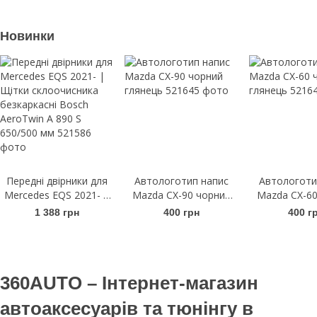
Новинки
Передні двірники для
Автологотип напис
Автологоти
Mercedes EQS 2021- |
Mazda CX-90 чорний
Mazda CX-60
Щітки склоочисника
глянець
гляне
1 388 грн
400 грн
400 г
безкаркасні Bosch
AeroTwin A 890 S
650/500 мм
360AUTO – Інтернет-магазин
автоаксесуарів та тюнінгу в