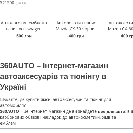
Автологотип емблема
Автологотип напис
Автологоти
напис Volkswagen
Mazda CX-50 чорний
Mazda CX-60
Arteon чорний глянець
глянець
гляне
500 грн
400 грн
400 г
на кришку багажника
360AUTO – Інтернет-магазин
автоаксесуарів та тюнінгу в
Україні
Шукаєте, де купити якісні автоаксесуари та тюнінг для
автомобіля?
– це інтернет-магазин де ви знайдете
: від
360AUTO
все для авто
карбонових обвісів і накладок до автокосметики, хімії та
емблем.