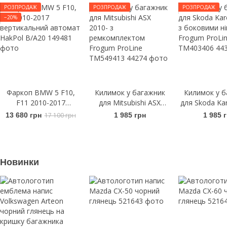
РОЗПРОДАЖ
РОЗПРОДАЖ
РОЗПРОДАЖ
−20%
Фаркоп BMW 5 F10,
Килимок у багажник
Килимок у б
F11 2010-2017
для Mitsubishi ASX
для Skoda Ka
вертикальний автомат
2010- з
з боковими
13 680 грн
17 100 грн
1 985 грн
1 985 
HakPol B/A20
ремкомплектом
Frogum Pr
Frogum ProLine
TM403
TM549413
Новинки