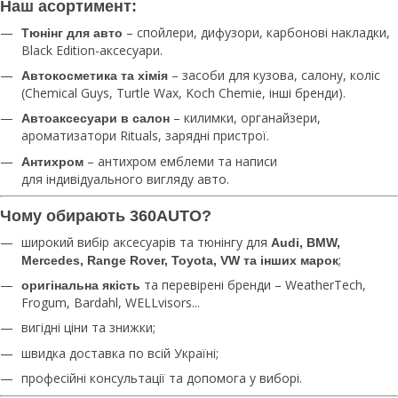
Наш асортимент:
– спойлери, дифузори, карбонові накладки,
Тюнінг для авто
Black Edition-аксесуари.
– засоби для кузова, салону, коліс
Автокосметика та хімія
(Chemical Guys, Turtle Wax, Koch Chemie, інші бренди).
– килимки, органайзери,
Автоаксесуари в салон
ароматизатори Rituals, зарядні пристрої.
– антихром емблеми та написи
Антихром
для індивідуального вигляду авто.
Чому обирають 360AUTO?
широкий вибір аксесуарів та тюнінгу для
Audi, BMW,
;
Mercedes, Range Rover, Toyota, VW та інших марок
та перевірені бренди – WeatherTech,
оригінальна якість
Frogum, Bardahl, WELLvisors...
вигідні ціни та знижки;
швидка доставка по всій Україні;
професійні консультації та допомога у виборі.