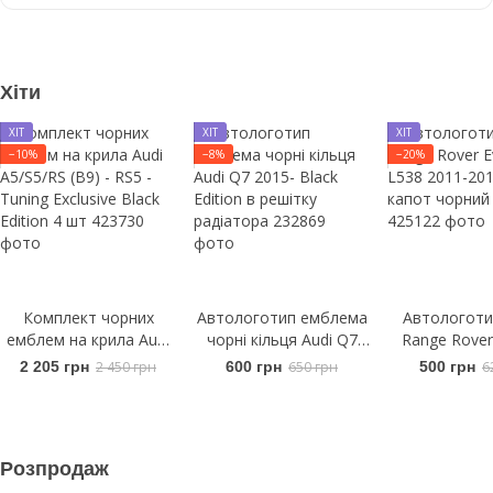
Хіти
ХІТ
ХІТ
ХІТ
−10%
−8%
−20%
Комплект чорних
Автологотип емблема
Автологоти
емблем на крила Audi
чорні кільця Audi Q7
Range Rover
A5/S5/RS (B9) - RS5 -
2015- Black Edition в
L538 2011-
2 205 грн
2 450 грн
600 грн
650 грн
500 грн
6
Tuning Exclusive Black
решітку радіатора
капот чорний
Edition 4 шт
Розпродаж