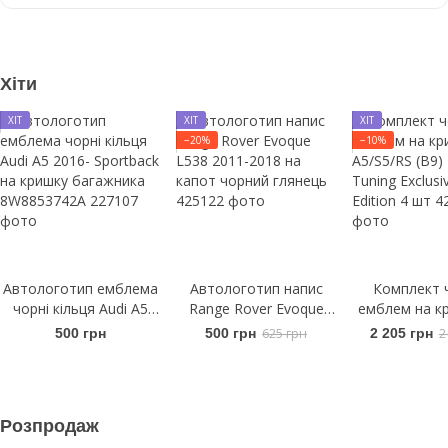
Хіти
ХІТ
ХІТ
ХІТ
−20%
−10%
Автологотип емблема
Автологотип напис
Комплект 
чорні кільця Audi A5
Range Rover Evoque
емблем на кр
2016- Sportback на
L538 2011-2018 на
A5/S5/RS (B9
500 грн
500 грн
625 грн
2 205 грн
2
кришку багажника
капот чорний глянець
Tuning Exclus
8W8853742A
Edition 
Розпродаж