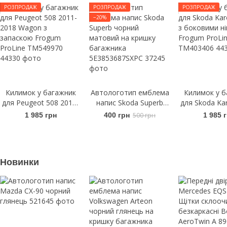
РОЗПРОДАЖ
РОЗПРОДАЖ
РОЗПРОДАЖ
−20%
Килимок у багажник
Автологотип емблема
Килимок у б
для Peugeot 508 2011-
напис Skoda Superb
для Skoda Ka
2018 Wagon з
чорний матовий на
з боковими
1 985 грн
400 грн
500 грн
1 985 
запаскою Frogum
кришку багажника
Frogum Pr
ProLine TM549970
5E3853687SXPC
TM403
Новинки