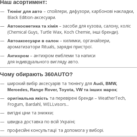
Наш асортимент:
– спойлери, дифузори, карбонові накладки,
Тюнінг для авто
Black Edition-аксесуари.
– засоби для кузова, салону, коліс
Автокосметика та хімія
(Chemical Guys, Turtle Wax, Koch Chemie, інші бренди).
– килимки, органайзери,
Автоаксесуари в салон
ароматизатори Rituals, зарядні пристрої.
– антихром емблеми та написи
Антихром
для індивідуального вигляду авто.
Чому обирають 360AUTO?
широкий вибір аксесуарів та тюнінгу для
Audi, BMW,
;
Mercedes, Range Rover, Toyota, VW та інших марок
та перевірені бренди – WeatherTech,
оригінальна якість
Frogum, Bardahl, WELLvisors...
вигідні ціни та знижки;
швидка доставка по всій Україні;
професійні консультації та допомога у виборі.