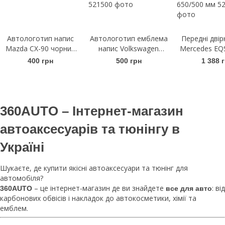
Автологотип напис
Автологотип емблема
Передні двір
Mazda CX-90 чорний
напис Volkswagen
Mercedes EQS
глянець
Arteon чорний глянець
Щітки склоо
400 грн
500 грн
1 388 
на кришку багажника
безкаркасн
AeroTwin A
650/500
360AUTO – Інтернет-магазин
автоаксесуарів та тюнінгу в
Україні
Шукаєте, де купити якісні автоаксесуари та тюнінг для
автомобіля?
– це інтернет-магазин де ви знайдете
: від
360AUTO
все для авто
карбонових обвісів і накладок до автокосметики, хімії та
емблем.