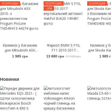
РОЗПРОДАЖ
РОЗПРОДАЖ
РОЗПРОДАЖ
−20%
Килимок у багажник
Фаркоп BMW 5 F10,
Килимок у б
для Mitsubishi ASX
F11 2010-2017
для Skoda Ka
2010- з
вертикальний автомат
з боковими
1 985 грн
13 680 грн
17 100 грн
1 985 
ремкомплектом
HakPol B/A20
Frogum Pr
Frogum ProLine
TM403
TM549413
Новинки