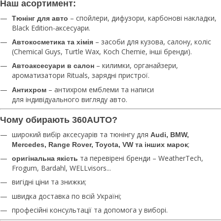
Наш асортимент:
– спойлери, дифузори, карбонові накладки,
Тюнінг для авто
Black Edition-аксесуари.
– засоби для кузова, салону, коліс
Автокосметика та хімія
(Chemical Guys, Turtle Wax, Koch Chemie, інші бренди).
– килимки, органайзери,
Автоаксесуари в салон
ароматизатори Rituals, зарядні пристрої.
– антихром емблеми та написи
Антихром
для індивідуального вигляду авто.
Чому обирають 360AUTO?
широкий вибір аксесуарів та тюнінгу для
Audi, BMW,
;
Mercedes, Range Rover, Toyota, VW та інших марок
та перевірені бренди – WeatherTech,
оригінальна якість
Frogum, Bardahl, WELLvisors...
вигідні ціни та знижки;
швидка доставка по всій Україні;
професійні консультації та допомога у виборі.