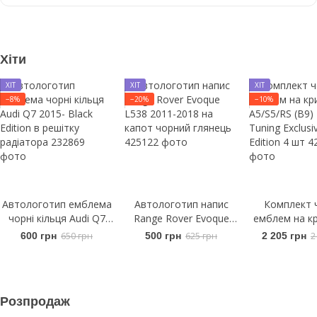
Хіти
ХІТ
ХІТ
ХІТ
−8%
−20%
−10%
Автологотип емблема
Автологотип напис
Комплект 
чорні кільця Audi Q7
Range Rover Evoque
емблем на кр
2015- Black Edition в
L538 2011-2018 на
A5/S5/RS (B9
600 грн
650 грн
500 грн
625 грн
2 205 грн
2
решітку радіатора
капот чорний глянець
Tuning Exclus
Edition 
Розпродаж