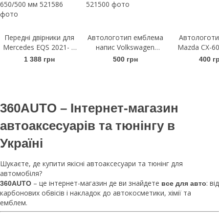
Передні двірники для
Автологотип емблема
Автологоти
Mercedes EQS 2021- |
напис Volkswagen
Mazda CX-60
Щітки склоочисника
Arteon чорний глянець
гляне
1 388 грн
500 грн
400 г
безкаркасні Bosch
на кришку багажника
AeroTwin A 890 S
650/500 мм
360AUTO – Інтернет-магазин
автоаксесуарів та тюнінгу в
Україні
Шукаєте, де купити якісні автоаксесуари та тюнінг для
автомобіля?
– це інтернет-магазин де ви знайдете
: від
360AUTO
все для авто
карбонових обвісів і накладок до автокосметики, хімії та
емблем.