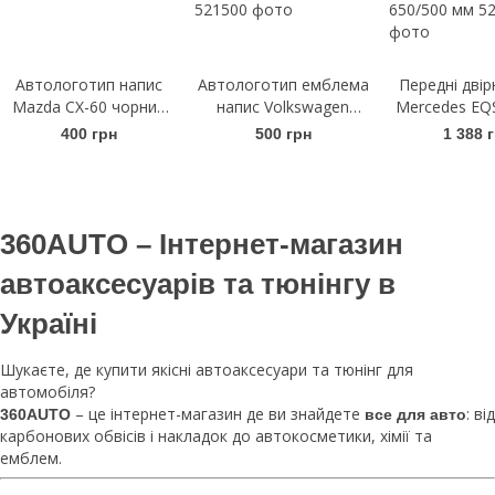
Автологотип напис
Автологотип емблема
Передні двір
Mazda CX-60 чорний
напис Volkswagen
Mercedes EQS
глянець
Arteon чорний глянець
Щітки склоо
400 грн
500 грн
1 388 
на кришку багажника
безкаркасн
AeroTwin A
650/500
360AUTO – Інтернет-магазин
автоаксесуарів та тюнінгу в
Україні
Шукаєте, де купити якісні автоаксесуари та тюнінг для
автомобіля?
– це інтернет-магазин де ви знайдете
: від
360AUTO
все для авто
карбонових обвісів і накладок до автокосметики, хімії та
емблем.