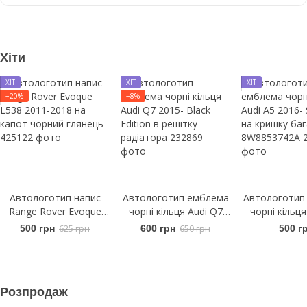
Хіти
ХІТ
ХІТ
ХІТ
−20%
−8%
Автологотип напис
Автологотип емблема
Автологотип
Range Rover Evoque
чорні кільця Audi Q7
чорні кільця
L538 2011-2018 на
2015- Black Edition в
2016- Sport
500 грн
625 грн
600 грн
650 грн
500 г
капот чорний глянець
решітку радіатора
кришку баг
8W8853
Розпродаж