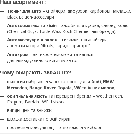
Наш асортимент:
– спойлери, дифузори, карбонові накладки,
Тюнінг для авто
Black Edition-аксесуари.
– засоби для кузова, салону, коліс
Автокосметика та хімія
(Chemical Guys, Turtle Wax, Koch Chemie, інші бренди).
– килимки, органайзери,
Автоаксесуари в салон
ароматизатори Rituals, зарядні пристрої.
– антихром емблеми та написи
Антихром
для індивідуального вигляду авто.
Чому обирають 360AUTO?
широкий вибір аксесуарів та тюнінгу для
Audi, BMW,
;
Mercedes, Range Rover, Toyota, VW та інших марок
та перевірені бренди – WeatherTech,
оригінальна якість
Frogum, Bardahl, WELLvisors...
вигідні ціни та знижки;
швидка доставка по всій Україні;
професійні консультації та допомога у виборі.