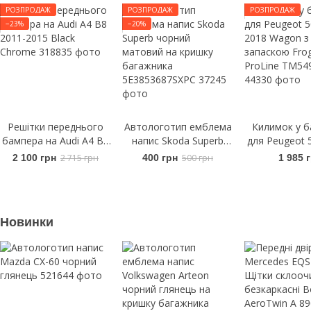
РОЗПРОДАЖ
РОЗПРОДАЖ
РОЗПРОДАЖ
−23%
−20%
Решітки переднього
Автологотип емблема
Килимок у б
бампера на Audi A4 B8
напис Skoda Superb
для Peugeot 
2011-2015 Black
чорний матовий на
2018 Wag
2 100 грн
2 715 грн
400 грн
500 грн
1 985 
Chrome
кришку багажника
запаскою 
5E3853687SXPC
ProLine TM
Новинки