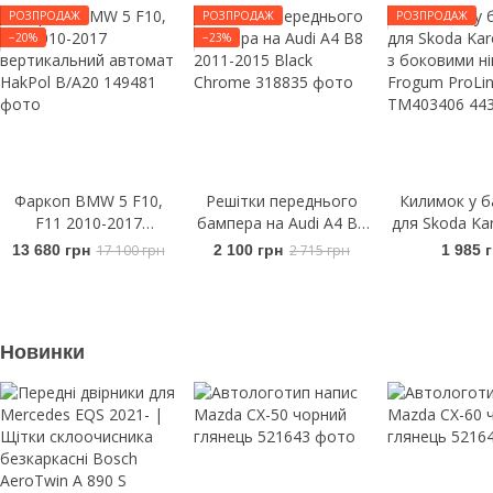
РОЗПРОДАЖ
РОЗПРОДАЖ
РОЗПРОДАЖ
−20%
−23%
Фаркоп BMW 5 F10,
Решітки переднього
Килимок у б
F11 2010-2017
бампера на Audi A4 B8
для Skoda Ka
вертикальний автомат
2011-2015 Black
з боковими
13 680 грн
17 100 грн
2 100 грн
2 715 грн
1 985 
HakPol B/A20
Chrome
Frogum Pr
TM403
Новинки