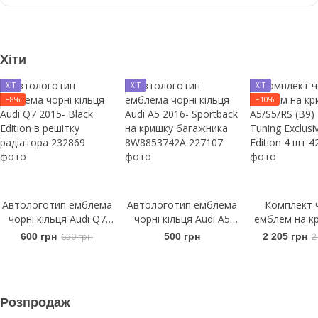
Хіти
ХІТ
ХІТ
ХІТ
−8%
−10%
Автологотип емблема
Автологотип емблема
Комплект 
чорні кільця Audi Q7
чорні кільця Audi A5
емблем на кр
2015- Black Edition в
2016- Sportback на
A5/S5/RS (B9
600 грн
650 грн
500 грн
2 205 грн
2
решітку радіатора
кришку багажника
Tuning Exclus
8W8853742A
Edition 
Розпродаж