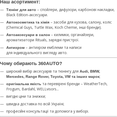
Наш асортимент:
– спойлери, дифузори, карбонові накладки,
Тюнінг для авто
Black Edition-аксесуари.
– засоби для кузова, салону, коліс
Автокосметика та хімія
(Chemical Guys, Turtle Wax, Koch Chemie, інші бренди).
– килимки, органайзери,
Автоаксесуари в салон
ароматизатори Rituals, зарядні пристрої.
– антихром емблеми та написи
Антихром
для індивідуального вигляду авто.
Чому обирають 360AUTO?
широкий вибір аксесуарів та тюнінгу для
Audi, BMW,
;
Mercedes, Range Rover, Toyota, VW та інших марок
та перевірені бренди – WeatherTech,
оригінальна якість
Frogum, Bardahl, WELLvisors...
вигідні ціни та знижки;
швидка доставка по всій Україні;
професійні консультації та допомога у виборі.