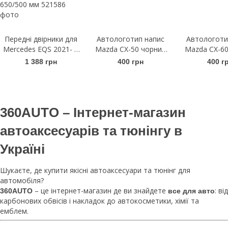
Передні двірники для
Автологотип напис
Автологоти
Mercedes EQS 2021- |
Mazda CX-50 чорний
Mazda CX-60
Щітки склоочисника
глянець
гляне
1 388 грн
400 грн
400 г
безкаркасні Bosch
AeroTwin A 890 S
650/500 мм
360AUTO – Інтернет-магазин
автоаксесуарів та тюнінгу в
Україні
Шукаєте, де купити якісні автоаксесуари та тюнінг для
автомобіля?
– це інтернет-магазин де ви знайдете
: від
360AUTO
все для авто
карбонових обвісів і накладок до автокосметики, хімії та
емблем.