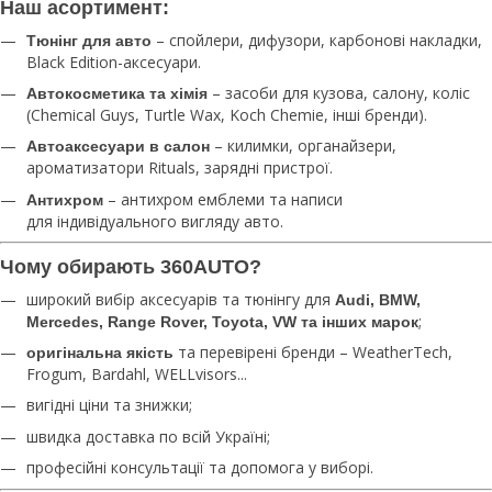
Наш асортимент:
– спойлери, дифузори, карбонові накладки,
Тюнінг для авто
Black Edition-аксесуари.
– засоби для кузова, салону, коліс
Автокосметика та хімія
(Chemical Guys, Turtle Wax, Koch Chemie, інші бренди).
– килимки, органайзери,
Автоаксесуари в салон
ароматизатори Rituals, зарядні пристрої.
– антихром емблеми та написи
Антихром
для індивідуального вигляду авто.
Чому обирають 360AUTO?
широкий вибір аксесуарів та тюнінгу для
Audi, BMW,
;
Mercedes, Range Rover, Toyota, VW та інших марок
та перевірені бренди – WeatherTech,
оригінальна якість
Frogum, Bardahl, WELLvisors...
вигідні ціни та знижки;
швидка доставка по всій Україні;
професійні консультації та допомога у виборі.