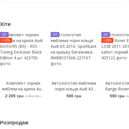
Хіти
ХІТ
ХІТ
ХІТ
−10%
−20%
Комплект чорних
Автологотип емблема
Автологоти
емблем на крила Audi
чорні кільця Audi A5
Range Rover
A5/S5/RS (B9) - RS5 -
2016- Sportback на
L538 2011-
2 205 грн
2 450 грн
500 грн
500 грн
6
Tuning Exclusive Black
кришку багажника
капот чорний
Edition 4 шт
8W8853742A
Розпродаж