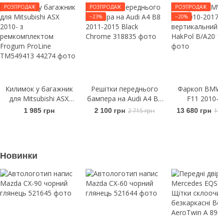
РОЗПРОДАЖ
РОЗПРОДАЖ
РОЗПРОДАЖ
−23%
−20%
Килимок у багажник
Решітки переднього
Фаркоп BMW
для Mitsubishi ASX
бампера на Audi A4 B8
F11 2010
2010- з
2011-2015 Black
вертикальний
1 985 грн
2 100 грн
2 715 грн
13 680 грн
1
ремкомплектом
Chrome
HakPol B
Frogum ProLine
TM549413
Новинки