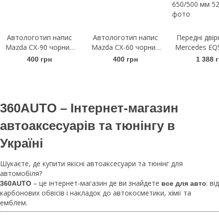
Автологотип напис
Автологотип напис
Передні двір
Mazda CX-90 чорний
Mazda CX-60 чорний
Mercedes EQS
глянець
глянець
Щітки склоо
400 грн
400 грн
1 388 
безкаркасн
AeroTwin A
650/500
360AUTO – Інтернет-магазин
автоаксесуарів та тюнінгу в
Україні
Шукаєте, де купити якісні автоаксесуари та тюнінг для
автомобіля?
– це інтернет-магазин де ви знайдете
: від
360AUTO
все для авто
карбонових обвісів і накладок до автокосметики, хімії та
емблем.