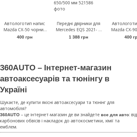
Автологотип напис
Передні двірники для
Автологоти
Mazda CX-50 чорний
Mercedes EQS 2021- |
Mazda CX-90
глянець
Щітки склоочисника
гляне
400 грн
1 388 грн
400 г
безкаркасні Bosch
AeroTwin A 890 S
650/500 мм
360AUTO – Інтернет-магазин
автоаксесуарів та тюнінгу в
Україні
Шукаєте, де купити якісні автоаксесуари та тюнінг для
автомобіля?
– це інтернет-магазин де ви знайдете
: від
360AUTO
все для авто
карбонових обвісів і накладок до автокосметики, хімії та
емблем.