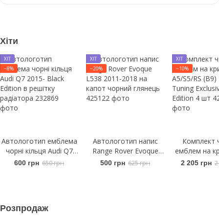
Хіти
ХІТ
ХІТ
ХІТ
−8%
−20%
−10%
Автологотип емблема
Автологотип напис
Комплект 
чорні кільця Audi Q7
Range Rover Evoque
емблем на кр
2015- Black Edition в
L538 2011-2018 на
A5/S5/RS (B9
600 грн
650 грн
500 грн
625 грн
2 205 грн
2
решітку радіатора
капот чорний глянець
Tuning Exclus
Edition 
Розпродаж