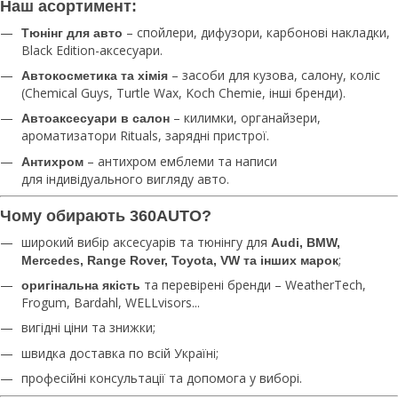
Наш асортимент:
– спойлери, дифузори, карбонові накладки,
Тюнінг для авто
Black Edition-аксесуари.
– засоби для кузова, салону, коліс
Автокосметика та хімія
(Chemical Guys, Turtle Wax, Koch Chemie, інші бренди).
– килимки, органайзери,
Автоаксесуари в салон
ароматизатори Rituals, зарядні пристрої.
– антихром емблеми та написи
Антихром
для індивідуального вигляду авто.
Чому обирають 360AUTO?
широкий вибір аксесуарів та тюнінгу для
Audi, BMW,
;
Mercedes, Range Rover, Toyota, VW та інших марок
та перевірені бренди – WeatherTech,
оригінальна якість
Frogum, Bardahl, WELLvisors...
вигідні ціни та знижки;
швидка доставка по всій Україні;
професійні консультації та допомога у виборі.