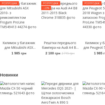
РОЗПРОДАЖ
РОЗПРОДАЖ
РОЗПРОДАЖ
−23%
Килимок у багажник
Решітки переднього
Килимок у б
для Mitsubishi ASX
бампера на Audi A4 B8
для Peugeot 
2010- з
2011-2015 Black
2018 Wag
1 985 грн
2 100 грн
2 715 грн
1 985 
ремкомплектом
Chrome
запаскою 
Frogum ProLine
ProLine TM
TM549413
Новинки