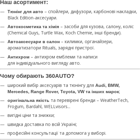
Наш асортимент:
– спойлери, дифузори, карбонові накладки,
Тюнінг для авто
Black Edition-аксесуари.
– засоби для кузова, салону, коліс
Автокосметика та хімія
(Chemical Guys, Turtle Wax, Koch Chemie, інші бренди).
– килимки, органайзери,
Автоаксесуари в салон
ароматизатори Rituals, зарядні пристрої.
– антихром емблеми та написи
Антихром
для індивідуального вигляду авто.
Чому обирають 360AUTO?
широкий вибір аксесуарів та тюнінгу для
Audi, BMW,
;
Mercedes, Range Rover, Toyota, VW та інших марок
та перевірені бренди – WeatherTech,
оригінальна якість
Frogum, Bardahl, WELLvisors...
вигідні ціни та знижки;
швидка доставка по всій Україні;
професійні консультації та допомога у виборі.