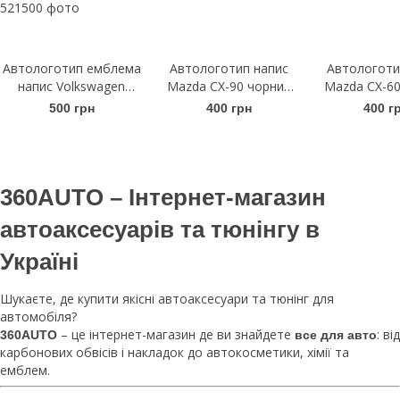
Автологотип емблема
Автологотип напис
Автологоти
напис Volkswagen
Mazda CX-90 чорний
Mazda CX-60
Arteon чорний глянець
глянець
гляне
500 грн
400 грн
400 г
на кришку багажника
360AUTO – Інтернет-магазин
автоаксесуарів та тюнінгу в
Україні
Шукаєте, де купити якісні автоаксесуари та тюнінг для
автомобіля?
– це інтернет-магазин де ви знайдете
: від
360AUTO
все для авто
карбонових обвісів і накладок до автокосметики, хімії та
емблем.