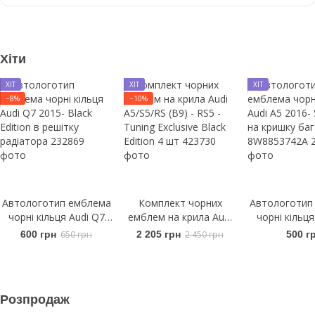
Хіти
ХІТ
ХІТ
ХІТ
−8%
−10%
Автологотип емблема
Комплект чорних
Автологотип
чорні кільця Audi Q7
емблем на крила Audi
чорні кільця
2015- Black Edition в
A5/S5/RS (B9) - RS5 -
2016- Sport
600 грн
650 грн
2 205 грн
2 450 грн
500 г
решітку радіатора
Tuning Exclusive Black
кришку баг
Edition 4 шт
8W8853
Розпродаж