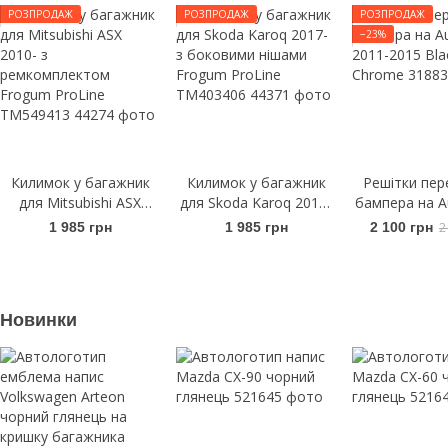
РОЗПРОДАЖ
РОЗПРОДАЖ
РОЗПРОДАЖ
−23%
Килимок у багажник
Килимок у багажник
Решітки пер
для Mitsubishi ASX
для Skoda Karoq 2017-
бампера на A
2010- з
з боковими нішами
2011-2015
1 985 грн
1 985 грн
2 100 грн
2
ремкомплектом
Frogum ProLine
Chro
Frogum ProLine
TM403406
TM549413
Новинки