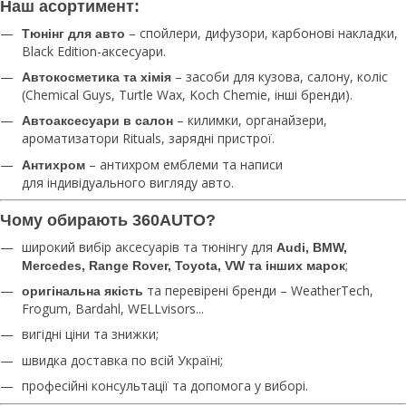
Наш асортимент:
– спойлери, дифузори, карбонові накладки,
Тюнінг для авто
Black Edition-аксесуари.
– засоби для кузова, салону, коліс
Автокосметика та хімія
(Chemical Guys, Turtle Wax, Koch Chemie, інші бренди).
– килимки, органайзери,
Автоаксесуари в салон
ароматизатори Rituals, зарядні пристрої.
– антихром емблеми та написи
Антихром
для індивідуального вигляду авто.
Чому обирають 360AUTO?
широкий вибір аксесуарів та тюнінгу для
Audi, BMW,
;
Mercedes, Range Rover, Toyota, VW та інших марок
та перевірені бренди – WeatherTech,
оригінальна якість
Frogum, Bardahl, WELLvisors...
вигідні ціни та знижки;
швидка доставка по всій Україні;
професійні консультації та допомога у виборі.