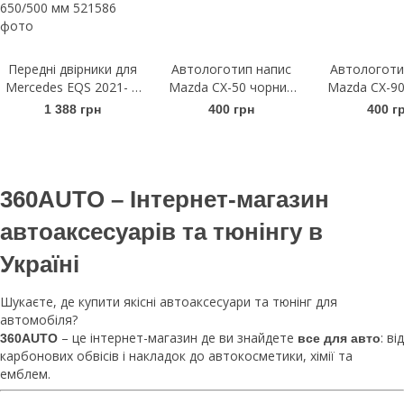
Передні двірники для
Автологотип напис
Автологоти
Mercedes EQS 2021- |
Mazda CX-50 чорний
Mazda CX-90
Щітки склоочисника
глянець
гляне
1 388 грн
400 грн
400 г
безкаркасні Bosch
AeroTwin A 890 S
650/500 мм
360AUTO – Інтернет-магазин
автоаксесуарів та тюнінгу в
Україні
Шукаєте, де купити якісні автоаксесуари та тюнінг для
автомобіля?
– це інтернет-магазин де ви знайдете
: від
360AUTO
все для авто
карбонових обвісів і накладок до автокосметики, хімії та
емблем.