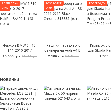
РОЗПРОДАЖ
РОЗПРОДАЖ
РОЗПРОДАЖ
−20%
−23%
Фаркоп BMW 5 F10,
Решітки переднього
Килимок у б
F11 2010-2017
бампера на Audi A4 B8
для Skoda Ka
вертикальний автомат
2011-2015 Black
з боковими
13 680 грн
17 100 грн
2 100 грн
2 715 грн
1 985 
HakPol B/A20
Chrome
Frogum Pr
TM403
Новинки