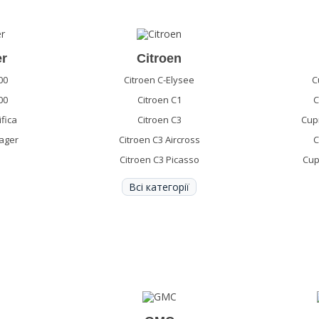
er
Citroen
00
Citroen C-Elysee
C
00
Citroen C1
C
fica
Citroen C3
Cup
ager
Citroen C3 Aircross
C
Citroen C3 Picasso
Cup
Всі категорії