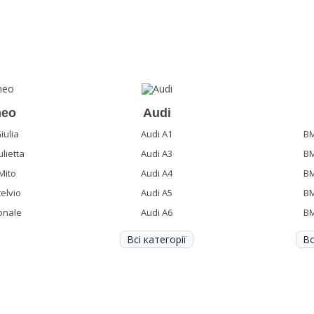
meo
Audi
iulia
Audi A1
BM
lietta
Audi A3
BM
Mito
Audi A4
BM
elvio
Audi A5
BM
onale
Audi A6
BM
Всі категорії
Вс