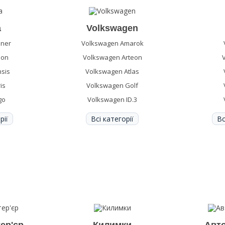
a
Volkswagen
nner
Volkswagen Amarok
lon
Volkswagen Arteon
sis
Volkswagen Atlas
is
Volkswagen Golf
go
Volkswagen ID.3
рії
Всі категорії
Вс