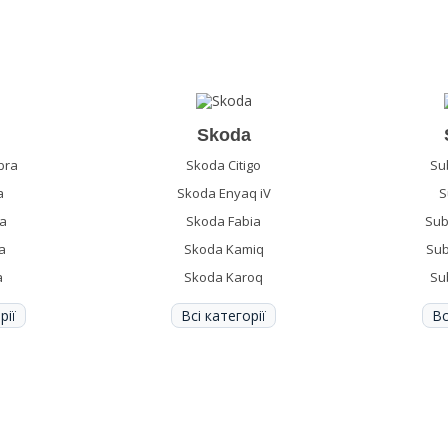
Skoda
bra
Skoda Citigo
Su
a
Skoda Enyaq iV
S
na
Skoda Fabia
Sub
a
Skoda Kamiq
Sub
a
Skoda Karoq
Su
рії
Всі категорії
Вс