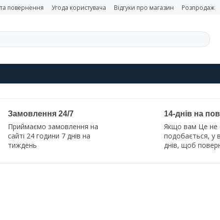
 та повернення
Угода користувача
Відгуки про магазин
Розпродаж
Замовлення 24/7
14-днів на по
Приймаємо замовлення на
Якщо вам Це не
сайті 24 години 7 днів на
подобається, у в
тиждень
днів, щоб повер