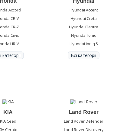
Honda
Hyundai
nda Accord
Hyundai Accent
onda CR-V
Hyundai Creta
onda CR-Z
Hyundai Elantra
onda Civic
Hyundai Ioniq
onda HR-V
Hyundai Ioniq 5
і категорії
Всі категорії
KIA
Land Rover
KIA Ceed
Land Rover Defender
KIA Cerato
Land Rover Discovery