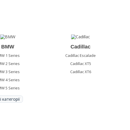
BMW
Cadillac
W 1 Series
Cadillac Escalade
W 2 Series
Cadillac XT5
W 3 Series
Cadillac XT6
W 4 Series
W 5 Series
і категорії