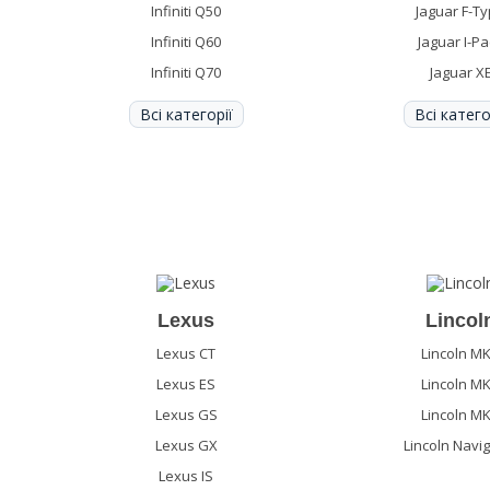
Infiniti Q50
Jaguar F-T
Infiniti Q60
Jaguar I-P
Infiniti Q70
Jaguar X
Всі категорії
Всі катего
Lexus
Lincol
Lexus CT
Lincoln M
Lexus ES
Lincoln M
Lexus GS
Lincoln M
Lexus GX
Lincoln Navi
Lexus IS