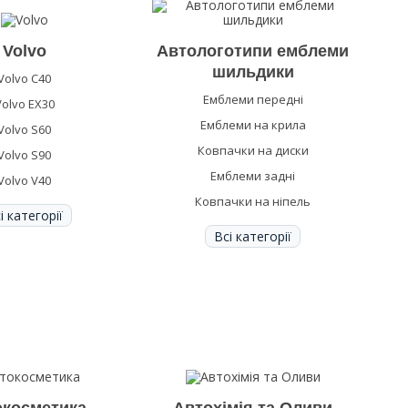
Volvo
Автологотипи емблеми
шильдики
Volvo C40
Емблеми передні
Volvo EX30
Емблеми на крила
Volvo S60
Ковпачки на диски
Volvo S90
Емблеми задні
Volvo V40
Ковпачки на ніпель
і категорії
Всі категорії