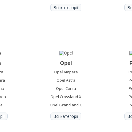
Всі категорії
Вс
n
Opel
ya
Opel Ampera
P
era
Opel Astra
P
ima
Opel Corsa
P
ada
Opel Crossland X
P
ke
Opel Grandland X
P
рії
Всі категорії
Вс