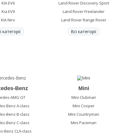
KIA EV6
Land Rover Discovery Sport
Kia EV9
Land Rover Freelander
KIA Niro
Land Rover Range Rover
і категорії
Всі категорії
cedes-Benz
Mini
cedes-AMG GT
Mini Clubman
es-Benz A-class
Mini Cooper
es-Benz B-class
Mini Countryman
es-Benz C-class
Mini Paceman
s-Benz CLA-class