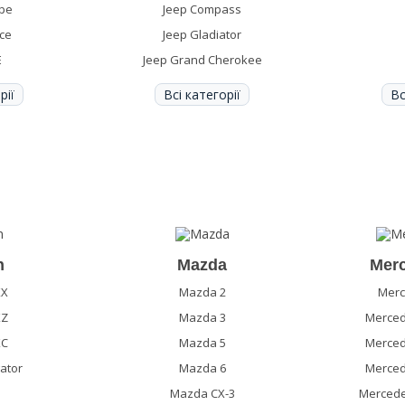
ype
Jeep Compass
ace
Jeep Gladiator
E
Jeep Grand Cherokee
рії
Всі категорії
Вс
n
Mazda
Mer
KX
Mazda 2
Mer
KZ
Mazda 3
Merced
KC
Mazda 5
Merced
gator
Mazda 6
Merced
Mazda CX-3
Mercede