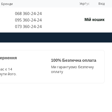
Укр
Рус
Вхід
Бренди
068 360-24-24
095 360-24-24
Мій кошик
073 360-24-24
вернення
100% Безпечна оплата
Ми гарантуємо безпечну
ас є 14
оплату
нути його.