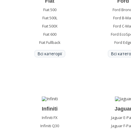
Fiat
Ford
Fiat 500
Ford Bron
Fiat 500L
Ford B-M
Fiat 500X
Ford C-M
Fiat 600
Ford EcoSp
Fiat Fullback
Ford Edg
Всі категорії
Всі катего
Infiniti
Jagua
Infiniti FX
Jaguar E-P
Infiniti Q30
Jaguar F-P