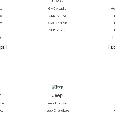
GMC
co
GMC Acadia
Ho
ax
GMC Sierra
H
ax
GMC Terrain
H
ort
GMC Yukon
H
e
H
рії
Вс
r
Jeep
ace
Jeep Avenger
ace
Jeep Cherokee