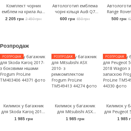
Комплект чорних
Автологотип емблема
Автологоти
емблем на крила Audi
чорні кільця Audi Q7
Range Rover
A5/S5/RS (B9) - RS5 -
2015- Black Edition в
L538 2011-
2 205 грн
2 450 грн
600 грн
650 грн
500 грн
6
Tuning Exclusive Black
решітку радіатора
капот чорний
Edition 4 шт
Розпродаж
РОЗПРОДАЖ
РОЗПРОДАЖ
РОЗПРОДАЖ
Килимок у багажник
Килимок у багажник
Килимок у б
для Skoda Karoq 2017-
для Mitsubishi ASX
для Peugeot 
з боковими нішами
2010- з
2018 Wag
1 985 грн
1 985 грн
1 985 
Frogum ProLine
ремкомплектом
запаскою 
TM403406
Frogum ProLine
ProLine TM