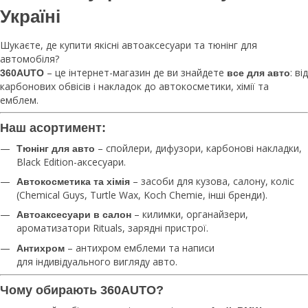
Україні
Шукаєте, де купити якісні автоаксесуари та тюнінг для
автомобіля?
– це інтернет-магазин де ви знайдете
: від
360AUTO
все для авто
карбонових обвісів і накладок до автокосметики, хімії та
емблем.
Наш асортимент:
– спойлери, дифузори, карбонові накладки,
Тюнінг для авто
Black Edition-аксесуари.
– засоби для кузова, салону, коліс
Автокосметика та хімія
(Chemical Guys, Turtle Wax, Koch Chemie, інші бренди).
– килимки, органайзери,
Автоаксесуари в салон
ароматизатори Rituals, зарядні пристрої.
– антихром емблеми та написи
Антихром
для індивідуального вигляду авто.
Чому обирають 360AUTO?