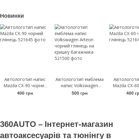
TM549413
Новинки
Автологотип напис
Автологотип емблема
Автологоти
Mazda CX-90 чорний
напис Volkswagen
Mazda CX-60
глянець
Arteon чорний глянець
гляне
400 грн
500 грн
400 г
на кришку багажника
360AUTO – Інтернет-магазин
автоаксесуарів та тюнінгу в