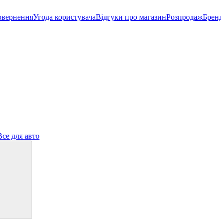
овернення
Угода користувача
Відгуки про магазин
Розпродаж
Брен