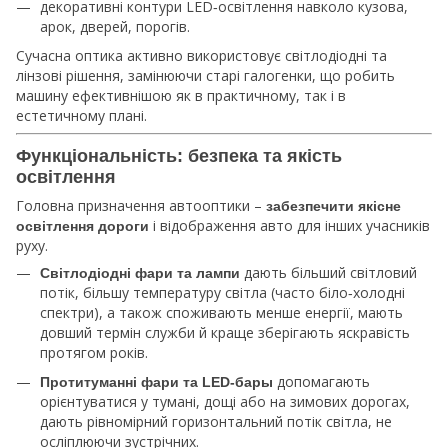
декоративні контури LED‑освітлення навколо кузова,
арок, дверей, порогів.
Сучасна оптика активно використовує світлодіодні та
лінзові рішення, замінюючи старі галогенки, що робить
машину ефективнішою як в практичному, так і в
естетичному плані.
Функціональність: безпека та якість
освітлення
Головна призначення автооптики –
забезпечити якісне
і відображення авто для інших учасників
освітлення дороги
руху.
дають більший світловий
Світлодіодні фари та лампи
потік, більшу температуру світла (часто біло‑холодні
спектри), а також споживають менше енергії, мають
довший термін служби й краще зберігають яскравість
протягом років.
допомагають
Протитуманні фари та LED‑бары
орієнтуватися у тумані, дощі або на зимових дорогах,
дають рівномірний горизонтальний потік світла, не
осліплюючи зустрічних.