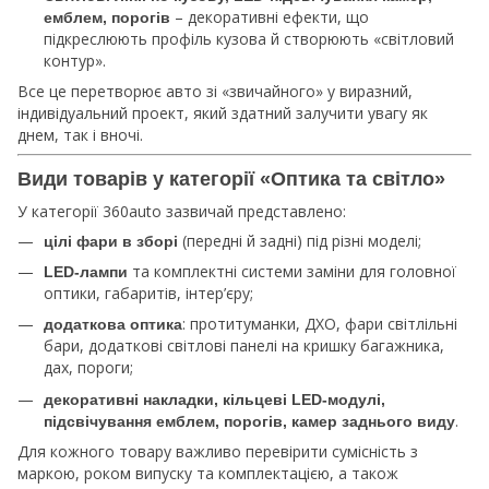
– декоративні ефекти, що
емблем, порогів
підкреслюють профіль кузова й створюють «світловий
контур».
Все це перетворює авто зі «звичайного» у виразний,
індивідуальний проект, який здатний залучити увагу як
днем, так і вночі.
Види товарів у категорії «Оптика та світло»
У категорії 360auto зазвичай представлено:
(передні й задні) під різні моделі;
цілі фари в зборі
та комплектні системи заміни для головної
LED‑лампи
оптики, габаритів, інтер’єру;
: протитуманки, ДХО, фари світлільні
додаткова оптика
бари, додаткові світлові панелі на кришку багажника,
дах, пороги;
декоративні накладки, кільцеві LED‑модулі,
.
підсвічування емблем, порогів, камер заднього виду
Для кожного товару важливо перевірити сумісність з
маркою, роком випуску та комплектацією, а також