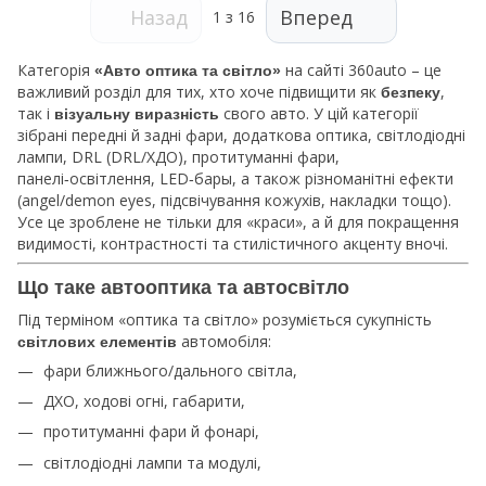
Назад
Вперед
1
з 16
Категорія
на сайті 360auto – це
«Авто оптика та світло»
важливий розділ для тих, хто хоче підвищити як
,
безпеку
так і
свого авто. У цій категорії
візуальну виразність
зібрані передні й задні фари, додаткова оптика, світлодіодні
лампи, DRL (DRL/ХДО), протитуманні фари,
панелі‑освітлення, LED‑бары, а також різноманітні ефекти
(angel/demon eyes, підсвічування кожухів, накладки тощо).
Усе це зроблене не тільки для «краси», а й для покращення
видимості, контрастності та стилістичного акценту вночі.
Що таке автооптика та автосвітло
Під терміном «оптика та світло» розуміється сукупність
автомобіля:
світлових елементів
фари ближнього/дального світла,
ДХО, ходові огні, габарити,
протитуманні фари й фонарі,
світлодіодні лампи та модулі,