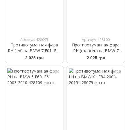
Артикул: 428095
Артикул: 428100
Противотуманная фара
Противотуманная фара
RH (led) на BMW 7 F01, F02
RH (галоген) на BMW 7
2008-2015
F01, F02 2008-2015
2 025 грн
2 025 грн