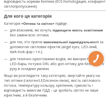
відповідність нормам безпеки (ECE‑homologация, коефіцієнт
світлопропускання).
Для кого ця категорія
Категорія
підійде:
«Оптика та світло»
для власників, які хочуть
підвищити якість освітлення
без заміни всієї оптики;
для тих, хто прагне
за
максимальної індивідуальності
допомогою світлових ефектів (angel eyes, LED‑ліній,
dark‑look‑фар і т.п.);
для технічно‑орієнтованих водіїв, які використовують
LED‑бары, потужні DRL або доп‑оптику для безпечного
руху в складних умовах.
Якщо ви розглядаєте таку категорію, звертайте увагу на:
тип оптики (галоген/LED/ксенон‑лінзи), якість світлового
потока, температуру кольору, кріплення, сумісність і
відповідність вимогам ПДД – це зробить світло не лише
ефектним, а й безпечним.