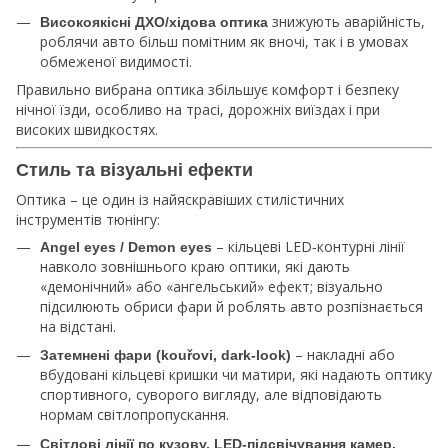
знижують аварійність,
Високоякісні ДХО/хідова оптика
роблячи авто більш помітним як вночі, так і в умовах
обмеженої видимості.
Правильно вибрана оптика збільшує комфорт і безпеку
нічної їзди, особливо на трасі, дорожніх виїздах і при
високих швидкостях.
Стиль та візуальні ефекти
Оптика – це один із найяскравіших стилістичних
інструментів тюнінгу:
– кільцеві LED‑контурні лінії
Angel eyes / Demon eyes
навколо зовнішнього краю оптики, які дають
«демонічний» або «ангельський» ефект; візуально
підсилюють обриси фари й роблять авто розпізнається
на відстані.
– накладні або
Затемнені фари (kouřovі, dark‑look)
вбудовані кільцеві кришки чи матири, які надають оптику
спортивного, суворого вигляду, але відповідають
нормам світлопропускання.
Світлові лінії по кузову, LED‑підсвічування камер,