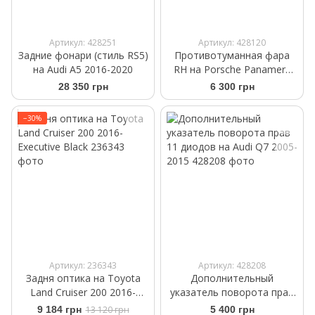
Артикул: 428251
Артикул: 428120
Задние фонари (стиль RS5)
Противотуманная фара
на Audi A5 2016-2020
RH на Porsche Panamera
2009-2013
28 350 грн
6 300 грн
−30%
Артикул: 236343
Артикул: 428208
Задня оптика на Toyota
Дополнительный
Land Cruiser 200 2016-
указатель поворота прав
Executive Black
11 диодов на Audi Q7 2005-
9 184 грн
13 120 грн
5 400 грн