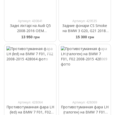
Артикул: 430841
Артикул: 429535
Задні ліхтарі на Audi Q5
Задние фонари CS Smoke
2008-2016 ОЕМ
на BMW 3 G20, G21 2018-
8R0945093C 8R0945094C
2022
13 950 грн
15 300 грн
Артикул: 428064
Артикул: 428069
Противотуманная фара LH
Противотуманная фара LH
(led) на BMW 7 F01, F02
(галоген) на BMW 7 F01,