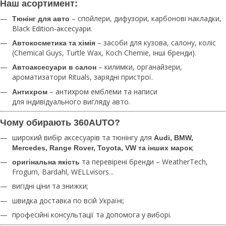
Наш асортимент:
– спойлери, дифузори, карбонові накладки,
Тюнінг для авто
Black Edition-аксесуари.
– засоби для кузова, салону, коліс
Автокосметика та хімія
(Chemical Guys, Turtle Wax, Koch Chemie, інші бренди).
– килимки, органайзери,
Автоаксесуари в салон
ароматизатори Rituals, зарядні пристрої.
– антихром емблеми та написи
Антихром
для індивідуального вигляду авто.
Чому обирають 360AUTO?
широкий вибір аксесуарів та тюнінгу для
Audi, BMW,
;
Mercedes, Range Rover, Toyota, VW та інших марок
та перевірені бренди – WeatherTech,
оригінальна якість
Frogum, Bardahl, WELLvisors...
вигідні ціни та знижки;
швидка доставка по всій Україні;
професійні консультації та допомога у виборі.