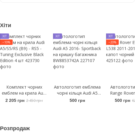
Хіти
ХІТ
ХІТ
ХІТ
−10%
−20%
Комплект чорних
Автологотип емблема
Автологоти
емблем на крила Audi
чорні кільця Audi A5
Range Rover
A5/S5/RS (B9) - RS5 -
2016- Sportback на
L538 2011-
2 205 грн
2 450 грн
500 грн
500 грн
6
Tuning Exclusive Black
кришку багажника
капот чорний
Edition 4 шт
8W8853742A
Розпродаж