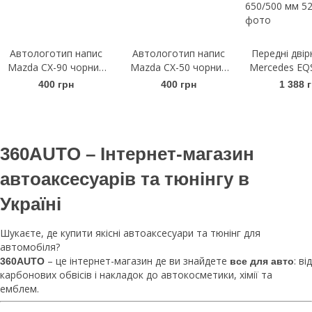
Автологотип напис
Автологотип напис
Передні двір
Mazda CX-90 чорний
Mazda CX-50 чорний
Mercedes EQS
глянець
глянець
Щітки склоо
400 грн
400 грн
1 388 
безкаркасн
AeroTwin A
650/500
360AUTO – Інтернет-магазин
автоаксесуарів та тюнінгу в
Україні
Шукаєте, де купити якісні автоаксесуари та тюнінг для
автомобіля?
– це інтернет-магазин де ви знайдете
: від
360AUTO
все для авто
карбонових обвісів і накладок до автокосметики, хімії та
емблем.