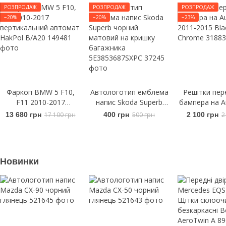
РОЗПРОДАЖ
РОЗПРОДАЖ
РОЗПРОДАЖ
−20%
−20%
−23%
Фаркоп BMW 5 F10,
Автологотип емблема
Решітки пер
F11 2010-2017
напис Skoda Superb
бампера на A
вертикальний автомат
чорний матовий на
2011-2015
13 680 грн
17 100 грн
400 грн
500 грн
2 100 грн
2
HakPol B/A20
кришку багажника
Chro
5E3853687SXPC
Новинки