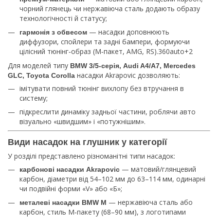
чорний глянець чи нержавіюча сталь додають образу
технологічності й статусу;
— насадки доповнюють
гармонія з обвесом
диффузори, спойлери та задні бампери, формуючи
цілісний тюнінг‑образ (M‑пакет, AMG, RS).360auto+2
Для моделей типу
BMW 3/5‑серія, Audi A4/A7, Mercedes
насадки Akrapovic дозволяють:
GLC, Toyota Corolla
імітувати повний тюнінг вихлопу без втручання в
систему;
підкреслити динаміку задньої частини, роблячи авто
візуально «швидшим» і «потужнішим».
Види насадок на глушник у категорії
У розділі представлено різноманітні типи насадок:
— матовий/глянцевий
карбонові насадки Akrapovic
карбон, діаметри від 54–102 мм до 63–114 мм, одинарні
чи подвійні форми «V» або «Б»;
— нержавіюча сталь або
металеві насадки BMW M
карбон, стиль M‑пакету (68–90 мм), з логотипами