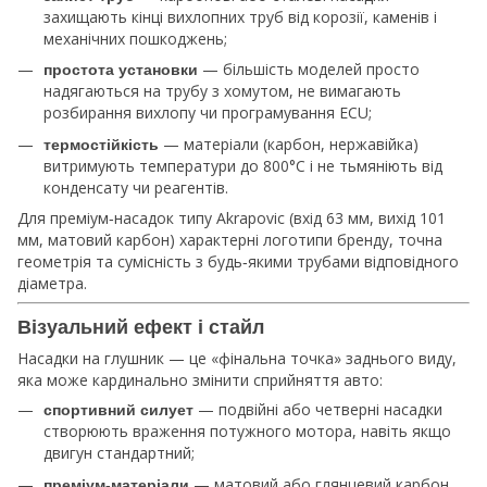
захищають кінці вихлопних труб від корозії, каменів і
механічних пошкоджень;
— більшість моделей просто
простота установки
надягаються на трубу з хомутом, не вимагають
розбирання вихлопу чи програмування ECU;
— матеріали (карбон, нержавійка)
термостійкість
витримують температури до 800°C і не тьмяніють від
конденсату чи реагентів.
Для преміум‑насадок типу Akrapovic (вхід 63 мм, вихід 101
мм, матовий карбон) характерні логотипи бренду, точна
геометрія та сумісність з будь‑якими трубами відповідного
діаметра.
Візуальний ефект і стайл
Насадки на глушник — це «фінальна точка» заднього виду,
яка може кардинально змінити сприйняття авто:
— подвійні або четверні насадки
спортивний силует
створюють враження потужного мотора, навіть якщо
двигун стандартний;
— матовий або глянцевий карбон,
преміум‑матеріали