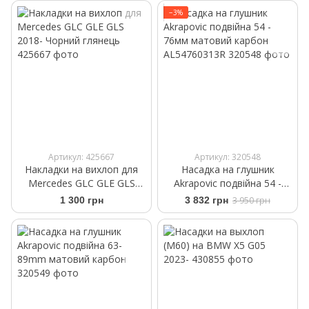
−3%
Артикул: 425667
Артикул: 320548
Накладки на вихлоп для
Насадка на глушник
Mercedes GLC GLE GLS
Akrapovic подвійна 54 -
2018- Чорний глянець
76мм матовий карбон
1 300 грн
3 832 грн
3 950 грн
AL54760313R