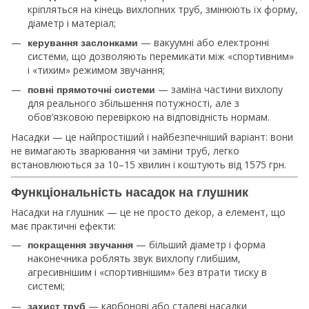
кріпляться на кінець вихлопних труб, змінюють їх форму,
діаметр і матеріал;
— вакуумні або електронні
керування заслонками
системи, що дозволяють перемикати між «спортивним»
і «тихим» режимом звучання;
— заміна частини вихлопу
повні прямоточні системи
для реального збільшення потужності, але з
обов’язковою перевіркою на відповідність нормам.
Насадки — це найпростіший і найбезпечніший варіант: вони
не вимагають зварювання чи заміни труб, легко
встановлюються за 10–15 хвилин і коштують від 1575 грн.
Функціональність насадок на глушник
Насадки на глушник — це не просто декор, а елемент, що
має практичні ефекти:
— більший діаметр і форма
покращення звучання
наконечника роблять звук вихлопу глибшим,
агресивнішим і «спортивнішим» без втрати тиску в
системі;
— карбонові або сталеві насадки
захист труб