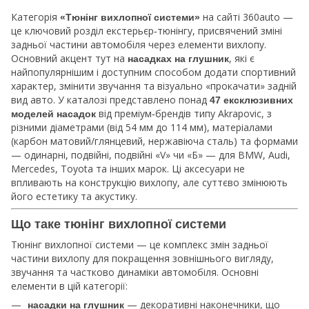
Категорія
на сайті 360auto —
«Тюнінг вихлопної системи»
це ключовий розділ екстерьєр‑тюнінгу, присвячений зміні
задньої частини автомобіля через елементи вихлопу.
Основний акцент тут на
, які є
насадках на глушник
найпопулярнішим і доступним способом додати спортивний
характер, змінити звучання та візуально «прокачати» задній
вид авто. У каталозі представлено понад
47 ексклюзивних
від преміум‑брендів типу Akrapovic, з
моделей насадок
різними діаметрами (від 54 мм до 114 мм), матеріалами
(карбон матовий/глянцевий, нержавіюча сталь) та формами
— одинарні, подвійні, подвійні «V» чи «Б» — для BMW, Audi,
Mercedes, Toyota та інших марок. Ці аксесуари не
впливають на конструкцію вихлопу, але суттєво змінюють
його естетику та акустику.
Що таке тюнінг вихлопної системи
Тюнінг вихлопної системи — це комплекс змін задньої
частини вихлопу для покращення зовнішнього вигляду,
звучання та частково динаміки автомобіля. Основні
елементи в цій категорії:
— декоративні наконечники, що
насадки на глушник