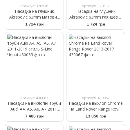
Артикул: 320536
Артикул: 320537
Насадка на глушник
Насадка на глушник
Akrapovic 63mm матовий
Akrapovic 63mm глянцевий
карбон
карбон
1 724 грн
1 724 грн
Артикул: 430063
Артикул: 430067
Насадки на вихлопні труби
Насадки на выхлоп Chrome
Audi A4, A5, A6, A7 2011-
на Land Rover Range Rover
2019 стиль S-Line Чорні
2013-2017
7 480 грн
13 050 грн