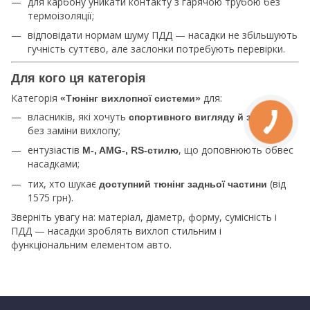
для карбону уникати контакту з гарячою трубою без
термоізоляції;
відповідати нормам шуму ПДД — насадки не збільшують
гучність суттєво, але заслонки потребують перевірки.
Для кого ця категорія
Категорія
для:
«Тюнінг вихлопної системи»
власників, які хочуть
спортивного вигляду й звучання
без заміни вихлопу;
ентузіастів
, що доповнюють обвес
M‑, AMG‑, RS‑стилю
насадками;
тих, хто шукає
(від
доступний тюнінг задньої частини
1575 грн).
Зверніть увагу на: матеріал, діаметр, форму, сумісність і
ПДД — насадки зроблять вихлоп стильним і
функціональним елементом авто.