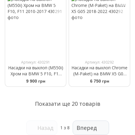
Артикул: 430291
Артикул: 430292
Насадки на выхлоп (M550i)
Насадки на выхлоп Chrome
Хром на BMW 5 F10, F11
(M-Paket) на BMW X5 G05
2010-2017
2018-2022
9 900 грн
6 750 грн
Показати ще 20 товарів
Назад
Вперед
1
з 8