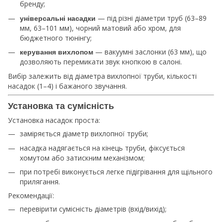
бренду;
— під різні діаметри труб (63–89
універсальні насадки
мм, 63–101 мм), чорний матовий або хром, для
бюджетного тюнінгу;
— вакуумні заслонки (63 мм), що
керування вихлопом
дозволяють перемикати звук кнопкою в салоні.
Вибір залежить від діаметра вихлопної труби, кількості
насадок (1–4) і бажаного звучання.
Установка та сумісність
Установка насадок проста:
заміряється діаметр вихлопної труби;
насадка надягається на кінець труби, фіксується
хомутом або затискним механізмом;
при потребі виконується легке підігрівання для щільного
прилягання.
Рекомендації:
перевірити сумісність діаметрів (вхід/вихід);