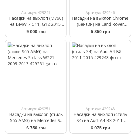
Артикул: 429241
Артикул: 429246
Насадки на выхлоп (M760)
Насадки на выхлоп Chrome
на BMW 7 G11, G12 2015-
(Бензин) на Land Rover
2019
Range Rover Sport 2010-
9 000 грн
5 850 грн
2013
Артикул: 429251
Артикул: 429248
Насадки на выхлоп (стиль
Насадки на выхлоп (стиль
S65 AMG) на Mercedes S-
S4) на Audi A4 B8 2011-
class W221 2009-2013
2015
6 750 грн
6 075 грн