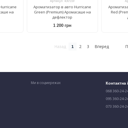
Артикул: 430559
А
Hurricane
Ароматизатор в авто Hurricane
Ароматиза
асаше на
Green (Premium) Аромасаше на
Red (Pre
дефлектор
1 200 грн
Назад
2
3
Вперед
П
1
Ми в соцмережах
Контактна
068 360-24-2
095 360-24-2
073 360-24-2