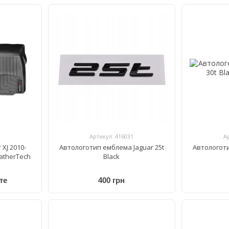
Артикул: 416031
А
 XJ 2010-
Автологотип емблема Jaguar 25t
Автологоти
atherTech
Black
те
400 грн