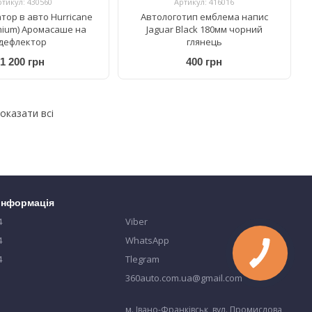
ртикул: 430560
Артикул: 416016
тор в авто Hurricane
Автологотип емблема напис
mium) Аромасаше на
Jaguar Black 180мм чорний
дефлектор
глянець
1 200 грн
400 грн
оказати всі
 інформація
4
Viber
4
WhatsApp
4
Tlegram
360auto.com.ua@gmail.com
м. Івано-Франківськ, вул. Промислова