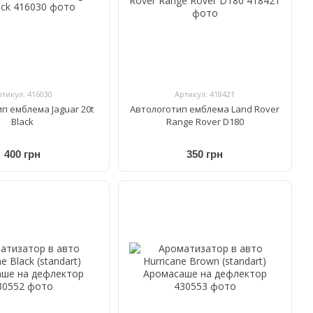
ртикул: 416030
Артикул: 418421
п емблема Jaguar 20t
Автологотип емблема Land Rover
Black
Range Rover D180
400 грн
350 грн