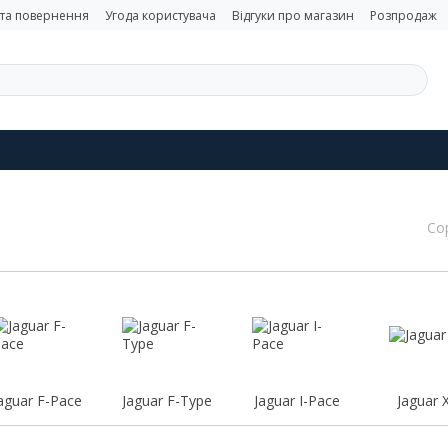
 та повернення
Угода користувача
Відгуки про магазин
Розпродаж
Со
aguar F-Pace
Jaguar F-Type
Jaguar I-Pace
Jaguar 