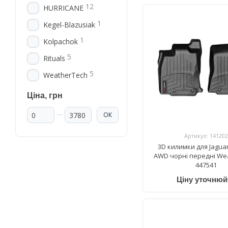
12
HURRICANE
1
Kegel-Blazusiak
1
Kolpachok
5
Rituals
5
WeatherTech
Ціна, грн
Від Ціна, грн
До Ціна, грн
ОК
Артикул: 141202
3D килимки для Jaguar
AWD чорні передні We
447541
Ціну уточнюй