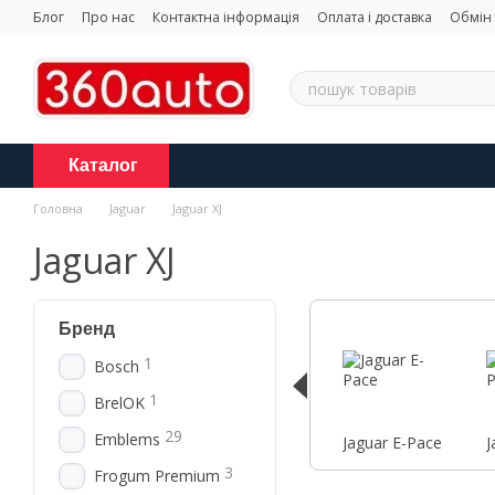
Перейти до основного контенту
Блог
Про нас
Контактна інформація
Оплата і доставка
Обмін
Каталог
Головна
Jaguar
Jaguar XJ
Jaguar XJ
Бренд
1
Bosch
1
BrelOK
29
Emblems
Jaguar E-Pace
J
3
Frogum Premium