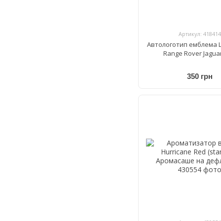
Артикул: 418414
Автологотип емблема L
Range Rover Jagua
350 грн