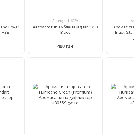
Артикул: 416029
А
and Rover
Автологотип емблема Jaguar P350
Ароматиза
r HSE
Black
Black (st
400 грн