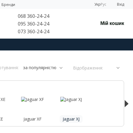
Укр
Рус
Вхід
Бренди
068 360-24-24
095 360-24-24
Мій кошик
073 360-24-24
ртування:
за популярністю
Відображення:
XE
Jaguar XF
Jaguar XJ