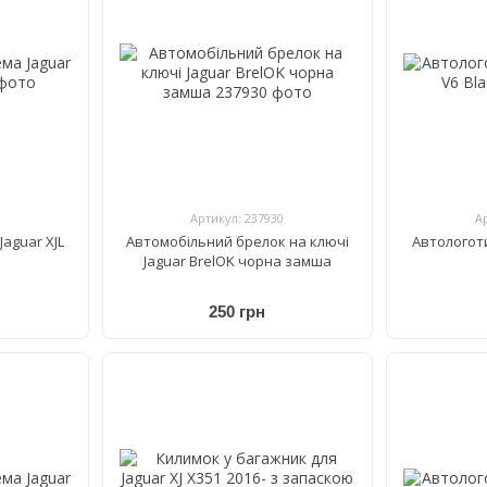
Артикул: 237930
А
aguar XJL
Автомобільний брелок на ключі
Автологот
Jaguar BrelOK чорна замша
250 грн