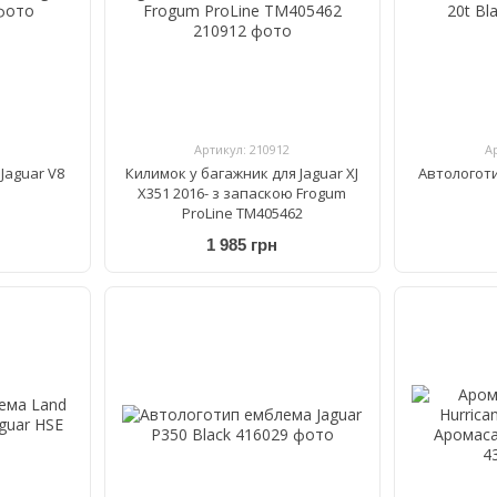
Артикул: 210912
А
Jaguar V8
Килимок у багажник для Jaguar XJ
Автологоти
X351 2016- з запаскою Frogum
ProLine TM405462
1 985 грн