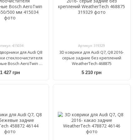
ртикул: 415034
Артикул: 319329
ворники для Audi Q8
3D коврики для Audi Q7, Q8 2016-
тки стеклоочистителя
cерые задние без креплений
ные Bosch AeroTwin A
WeatherTech 468875
 S 650/500 мм
1 427 грн
5 210 грн