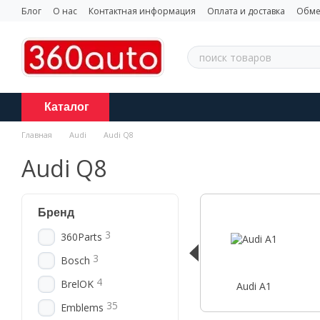
Перейти к основному контенту
Блог
О нас
Контактная информация
Оплата и доставка
Обме
Каталог
Главная
Audi
Audi Q8
Audi Q8
Бренд
3
360Parts
3
Bosch
4
BrelOK
Audi A1
35
Emblems