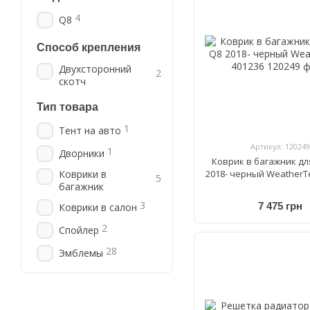
4
Q8
Способ крепления
Двухсторонний
2
скотч
Тип товара
1
Тент на авто
Артикул: 120249
1
Дворники
Коврик в багажник дл
2018- черный WeatherT
Коврики в
5
багажник
3
7 475 грн
Коврики в салон
2
Спойлер
28
Эмблемы