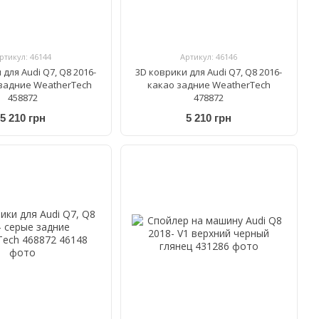
ртикул: 46144
Артикул: 46146
для Audi Q7, Q8 2016-
3D коврики для Audi Q7, Q8 2016-
задние WeatherTech
какао задние WeatherTech
458872
478872
5 210 грн
5 210 грн