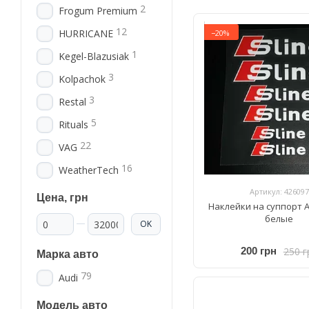
2
Frogum Premium
12
HURRICANE
−20%
1
Kegel-Blazusiak
3
Kolpachok
3
Restal
5
Rituals
22
VAG
16
WeatherTech
Артикул: 426097
Цена, грн
Наклейки на суппорт Au
От Цена, грн
До Цена, грн
белые
OK
250 г
200 грн
Марка авто
79
Audi
Модель авто