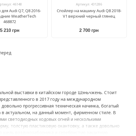
ртикул: 46148
Артикул: 431286
для Audi Q7, Q8 2016-
Спойлер на машину Audi Q8 2018-
адние WeatherTech
V1 верхний черный глянец
468872
5 210 грн
2 700 грн
перед
альной выставки в китайском городе Шэньчжень. Стоит
представленного в 2017 году на международном
е довольно прогрессивная техническая начинка, богатый
 в актуальном, на данный момент, фирменном стиле. В
ями светодиодных ходовых огней и несколькими
му, толстую пластиковую окантовку, а также довольно
ую щель воздухозаборника и серебристую защитную