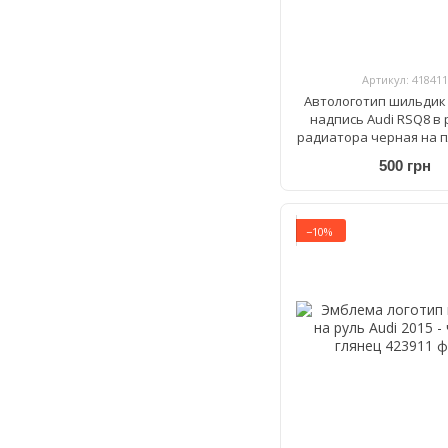
Артикул: 418411
Автологотип шильдик
надпись Audi RSQ8 в
радиатора черная на 
500 грн
−10%