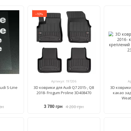
−10%
Артикул: 197206
А
di S-Line
3D коврики для Audi Q7 2015-, Q8
3D коврики 
2018- Frogum Proline 3D408470
какао за
Weat
рн
4 200 грн
3 780 грн