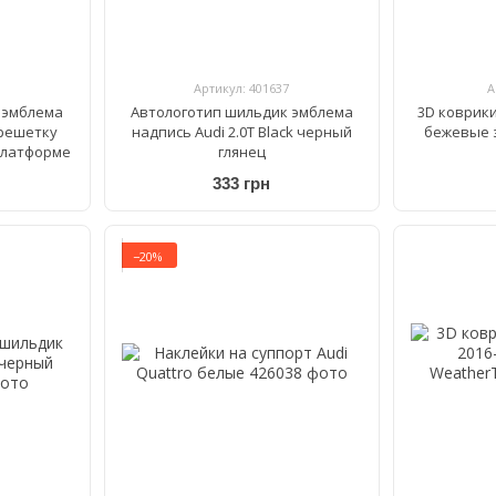
Артикул: 401637
А
 эмблема
Автологотип шильдик эмблема
3D коврики 
 решетку
надпись Audi 2.0T Black черный
бежевые 
платформе
глянец
333 грн
−20%