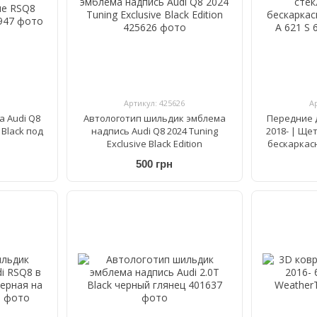
Артикул: 425626
А
 Audi Q8
Автологотип шильдик эмблема
Передние д
 Black под
надпись Audi Q8 2024 Tuning
2018- | Ще
Exclusive Black Edition
бескаркас
621
500 грн