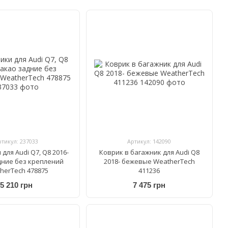
ртикул: 237033
Артикул: 142090
для Audi Q7, Q8 2016-
Коврик в багажник для Audi Q8
дние без креплений
2018- бежевые WeatherTech
herTech 478875
411236
5 210 грн
7 475 грн