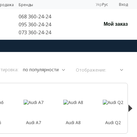
Укр
Рус
Вход
продажа
Бренды
068 360-24-24
095 360-24-24
Мой заказ
073 360-24-24
тировка:
по популярности
Отображение:
6
Audi A7
Audi A8
Audi Q2