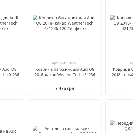
Артикул: 120250
А
я Audi Q8
Коврик в багажник для Audi Q8
Коврик в 
ech 401236
2018- какао WeatherTech 431236
2018- серы
7 475 грн