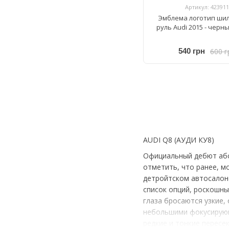
Артикул: 423911
Эмблема логотип ши
руль Audi 2015 - черн
600 г
540 грн
AUDI Q8 (АУДИ КУ8)
Официальный дебют абс
отметить, что ранее, м
детройтском автосалоне
список опций, роскошны
глаза бросаются узкие
небольшими фокусирующ
редкие и тонкие перес