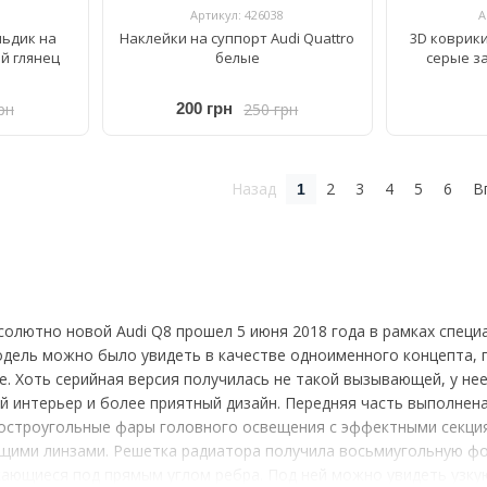
Артикул: 426038
А
льдик на
Наклейки на суппорт Audi Quattro
3D коврики 
ый глянец
белые
cерые з
рн
250 грн
200 грн
Назад
2
3
4
5
6
В
1
олютно новой Audi Q8 прошел 5 июня 2018 года в рамках специ
одель можно было увидеть в качестве одноименного концепта, 
. Хоть серийная версия получилась не такой вызывающей, у не
й интерьер и более приятный дизайн. Передняя часть выполнена
, остроугольные фары головного освещения с эффектными секци
ими линзами. Решетка радиатора получила восьмиугольную фор
екающиеся под прямым углом ребра. Под ней можно увидеть узк