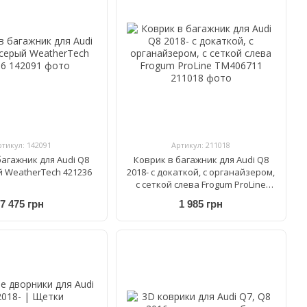
ртикул: 142091
Артикул: 211018
багажник для Audi Q8
Коврик в багажник для Audi Q8
й WeatherTech 421236
2018- с докаткой, с органайзером,
с сеткой слева Frogum ProLine
TM406711
7 475 грн
1 985 грн