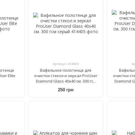
Артикул: 414405
А
отенце
Вафельное полотенце для
Вафельн
er Elite
очистки стекол и зеркал ProUser
очистки ст
Diamond Glass 40х40 см. 300 гсм
Diamond Gl
серый
250 грн