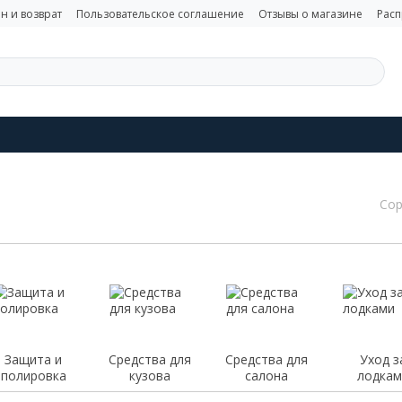
н и возврат
Пользовательское соглашение
Отзывы о магазине
Рас
Сор
Защита и
Средства для
Средства для
Уход з
полировка
кузова
салона
лодкам