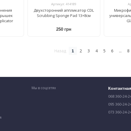
Артикул: 414189
А
рнения
Двухсторонний аппликатор CDL
Микрофи
крышек
Scrubbing Sponge Pad 13×8см
универсаль
plicator
Gl
250 грн
Назад
2
3
4
5
6
...
8
1
Мы в соцсетях
Контактна
068 360-24-2
095 360-24-2
073 360-24-2
я