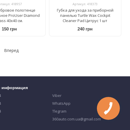
ртикул: 418957
Артикул: 418373
бровое полотенце
Губка для ухода за приборной
ное ProUser Diamond
панелью Turtle Wax Cockpit
ass 40х40 см.
Cleaner Pad Цитрус 1 шт
150 грн
240 грн
Вперед
я информация
4
Viber
4
WhatsApp
4
Tlegram
360auto.com.ua@gmail.com