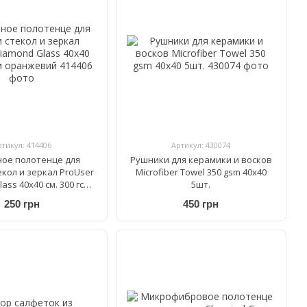
ртикул: 414406
Артикул: 430074
ое полотенце для
Рушники для керамики и восков
екол и зеркал ProUser
Microfiber Towel 350 gsm 40x40
ass 40х40 см. 300 гсм
5шт.
оранжевий
250 грн
450 грн