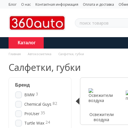
Перейти к основному контенту
Блог
О нас
Контактная информация
Оплата и доставка
Обме
Каталог
Главная
Автокосметика
Салфетки, губки
Салфетки, губки
Бренд
3
BMW
82
Chemical Guys
35
ProUser
Освежители
воздуха
24
Turtle Wax