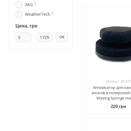
1
VAG
1
WeatherTech
Цена, грн
От Цена, грн
До Цена, грн
OK
Артикул: 402557
Аппликатор для на
восков и полиролей 
Waxing Sponge гл
220 грн