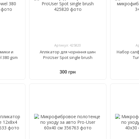
Артикул: 425820
А
мики и
Аплікатор для чорніння шин
Набор сал
l 380 gsm
ProUser Spot single brush
Tur
300 грн