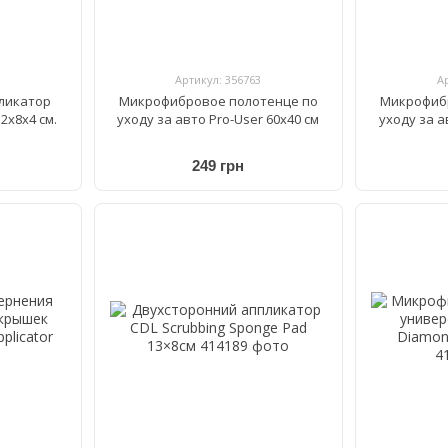
Артикул: 356763
А
ликатор
Микрофибровое полотенце по
Микрофиб
2х8х4 см.
уходу за авто Pro-User 60х40 см
уходу за а
249 грн