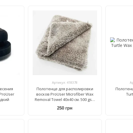
Артикул: 418378
А
несения
Полотенце для располировки
Полотен
ProUser
восков ProUser Microfiber Wax
Tur
адкий
Removal Towel 40x40 см. 500 gsm
серый
250 грн