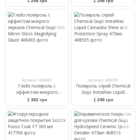
1 248 грн
1 248 грн
абразивная
мелко абразивная 473мл
Артикул: 408493
Артикул: 408505
Глейз полироль с
Полироль спрей Chemical
эффектом мокрого
Guys InstaWax Liquid
зеркала Chemical Guys Wet
Carnauba Shine and
1 362 грн
1 248 грн
Mirror Gloss Magnifying
Protection Spray 473мл
Glaze