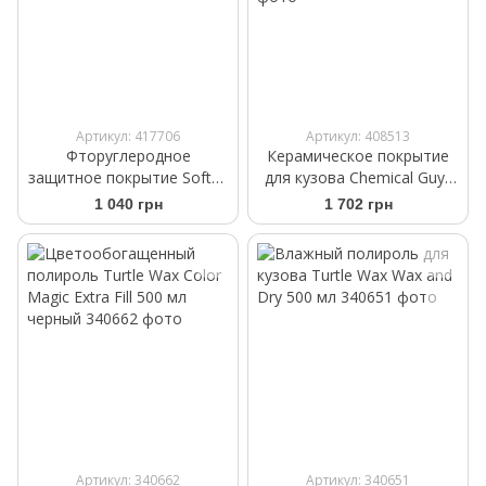
Артикул: 417706
Артикул: 408513
Фторуглеродное
Керамическое покрытие
защитное покрытие Soft99
для кузова Chemical Guys
Fusso Coat F7 300 мл
HydroSpeed Ceramic Quick
1 040 грн
1 702 грн
Detailer 473мл
Артикул: 340662
Артикул: 340651