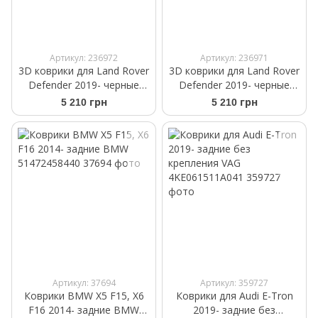
Артикул: 236972
Артикул: 236971
3D коврики для Land Rover
3D коврики для Land Rover
Defender 2019- черные
Defender 2019- черные
задние 7 мест
задние 5 мест
5 210 грн
5 210 грн
WeatherTech 4416293
WeatherTech 4416292
Артикул: 37694
Артикул: 359727
Коврики BMW X5 F15, X6
Коврики для Audi E-Tron
F16 2014- задние BMW
2019- задние без