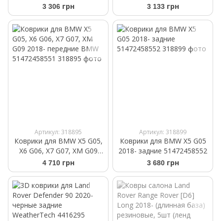
51472458440
крепления VAG
3 306 грн
3 133 грн
4KE061511A041
Артикул: 318895
Артикул: 318899
Коврики для BMW X5 G05,
Коврики для BMW X5 G05
X6 G06, X7 G07, XM G09
2018- задние 51472458552
2018- передние BMW
4 710 грн
3 680 грн
51472458551