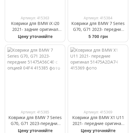
Артикул: 415363
Артикул: 415384
Коврики для BMW iX i20
Коврики для BMW 7 Series
2021- задние оригинал
G70, G71 2023- передние
51475A20D39
51475A56C39 без опции
Цену уточняйте
5 700 грн
04F4
Артикул: 415385
Артикул: 415369
Коврики для BMW 7 Series
Коврики для BMW X1 U11
G70, G71 2023-передние
2021- передние оригинал
51475A56C40 с опцией
51475A2DA74
Цену уточняйте
Цену уточняйте