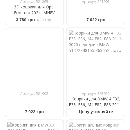
Артикул: 521865
Артикул: 521901
3D коврики для Opel
Frontera 2024- MHEV
Frogum Proline 3D802903
3 780 грн
4 200 грн
7 022 грн
Артикул: 521902
Артикул: 363052
Коврики для BMW 4 F32,
F33, F36, M4 F82, F83 2013-
2020 передние BMW
7 022 грн
Цену уточняйте
51472348155