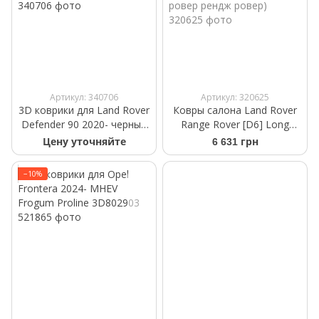
Артикул: 340706
Артикул: 320625
3D коврики для Land Rover
Ковры салона Land Rover
Defender 90 2020- черные
Range Rover [D6] Long
задние WeatherTech
2018- (длинная база)
Цену уточняйте
6 631 грн
4416295
резиновые, 5шт (ленд
ровер рендж ровер)
−10%