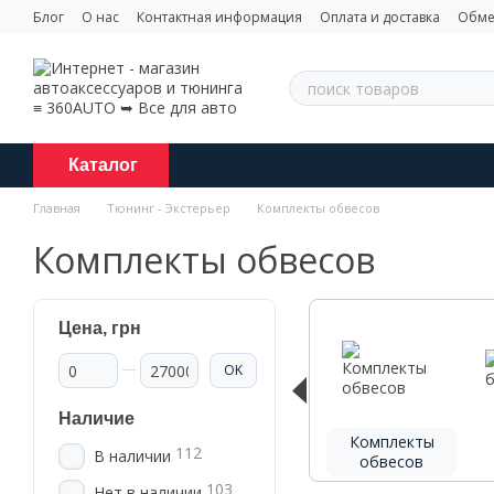
Перейти к основному контенту
Блог
О нас
Контактная информация
Оплата и доставка
Обме
Каталог
Главная
Тюнинг - Экстерьер
Комплекты обвесов
Комплекты обвесов
Цена, грн
От Цена, грн
До Цена, грн
OK
Наличие
Комплекты
112
В наличии
обвесов
103
Нет в наличии