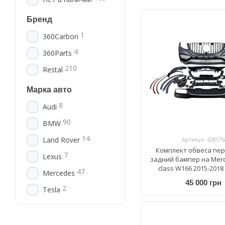
Бренд
1
360Carbon
4
360Parts
210
Restal
Марка авто
8
Audi
90
BMW
14
Land Rover
Артикул: 428576
Комплект обвеса пе
7
Lexus
задний бампер на Merc
class W166 2015-2018
47
Mercedes
GLE63 AMG V
45 000 грн
2
Tesla