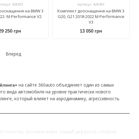
ртикул: 428383
Артикул: 428386
ооснащення на BMW 3
Комплект дооснащення на BMW 3
022- M-Performance V2
G20, G21 2018-2022 M-Performance
V3
29 250 грн
13 050 грн
Вперед
на сайте 360auto объединяет один из самых
йлинга»
го вида автомобиля на уровне практически нового
йлинге, который влияет на аэродинамику, агрессивность
й сплиттер, боковые юбки, задний диффузор, спойлер,
менить контуры и характеристики обтекания потока воздуха.