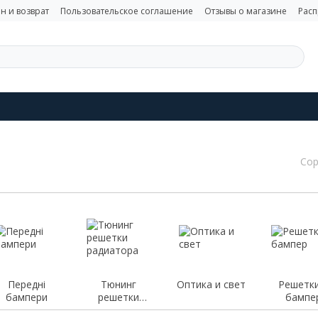
н и возврат
Пользовательское соглашение
Отзывы о магазине
Рас
Сор
Передні
Тюнинг
Оптика и свет
Решетки
бампери
решетки
бампе
радиатора