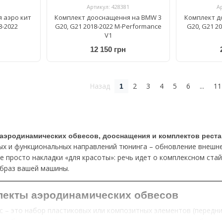
Артикул: 428381
А
 аэро кит
Комплект дооснащення на BMW 3
Комплект д
8-2022
G20, G21 2018-2022 M-Performance
G20, G21 2
V1
12 150 грн
Назад
2
3
4
5
6
...
11
1
аэродинамических обвесов, дооснащения и комплектов реста
ых и функциональных направлений тюнинга – обновление внешне
не просто накладки «для красоты»: речь идет о комплексном ста
образ вашей машины.
лекты аэродинамических обвесов
 – это набор пластиковых или композитных элементов (передни
 в бампер и т.п.), которые устанавливаются на кузов, чтобы из