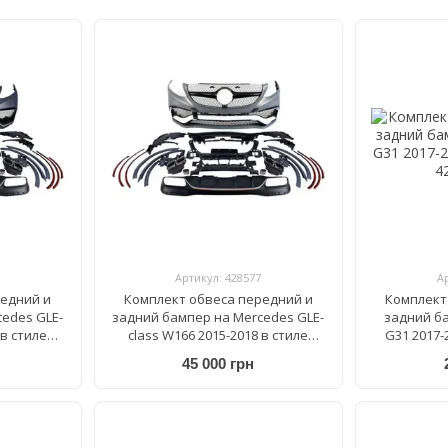
Артикул: 428577
А
редний и
Комплект обвеса передний и
Комплект
edes GLE-
задний бампер на Mercedes GLE-
задний ба
 в стиле
class W166 2015-2018 в стиле
G31 2017-
1
GLE63 AMG V2
45 000 грн