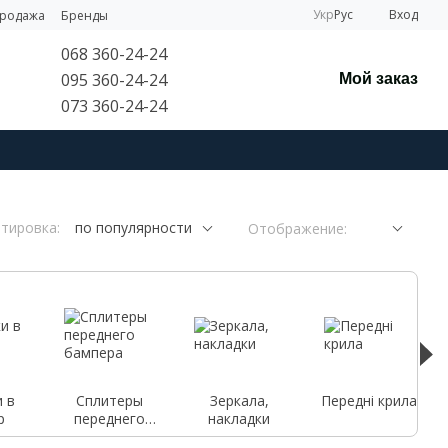
Укр
Рус
Вход
продажа
Бренды
068 360-24-24
095 360-24-24
Мой заказ
073 360-24-24
тировка:
по популярности
Отображение:
 в
Сплитеры
Зеркала,
Передні крила
р
переднего
накладки
бампера