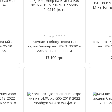
Артикул: 240516
А
редний и
Комплект обвісу передній і
Комплект д
W X5 G05
задній бампер на BMW 3 F30 2012-
на BMW X
 F95
2019 М стиль + пороги
Pe
17 100 грн