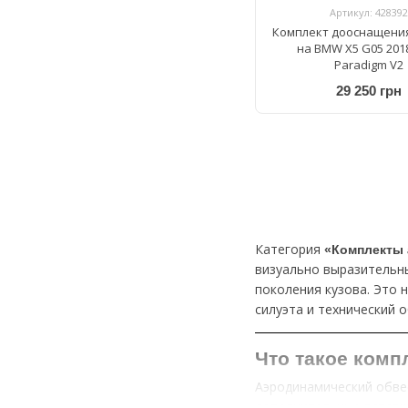
Артикул: 428392
Комплект дооснащения
на BMW X5 G05 201
Paradigm V2
29 250 грн
Категория
«Комплекты 
визуально выразительн
поколения кузова. Это 
силуэта и технический 
Что такое комп
Аэродинамический обвес
дополнительные вставки