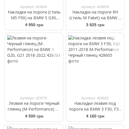
Артикул: 428641
Артикул: 428658
Накладки на пороги (стиль
Накладки на пороги RH
M5 F90) на BMW 5 G30,
(стиль M Paket) на BMW 5
G31 2017-2020
G30, G31 2017-2020
4 950 грн
3 825 грн
Артикул: 429791
Артикул: 428605
Лезвия на пороги Черный
Накладки лезвия под
глянец (M-Performance) на
пороги на BMW 3 F30, F31
BMW 3 G20, G21 2018-2022
2011-2018 M-Performance
4 500 грн
4 160 грн
Черный глянец