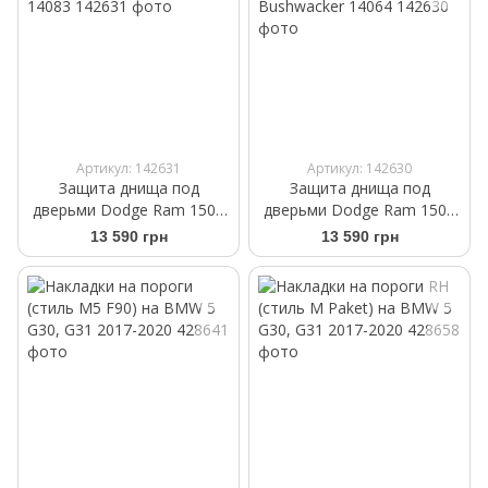
Артикул: 142631
Артикул: 142630
Защита днища под
Защита днища под
дверьми Dodge Ram 1500
дверьми Dodge Ram 1500
2009- Ext Cab | Bushwacker
2009- Crew cab |
13 590 грн
13 590 грн
14083
Bushwacker 14064