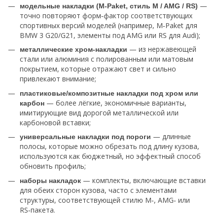
—
модельные накладки (M‑Paket, стиль M / AMG / RS)
точно повторяют форм‑фактор соответствующих
спортивных версий моделей (например, M‑Paket для
BMW 3 G20/G21, элементы под AMG или RS для Audi);
— из нержавеющей
металлические хром‑накладки
стали или алюминия с полированным или матовым
покрытием, которые отражают свет и сильно
привлекают внимание;
пластиковые/композитные накладки под хром или
— более лёгкие, экономичные варианты,
карбон
имитирующие вид дорогой металлической или
карбоновой вставки;
— длинные
универсальные накладки под пороги
полосы, которые можно обрезать под длину кузова,
используются как бюджетный, но эффектный способ
обновить профиль;
— комплекты, включающие вставки
наборы накладок
для обеих сторон кузова, часто с элементами
структуры, соответствующей стилю M‑, AMG‑ или
RS‑пакета.