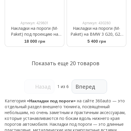
Артикул: 429801
Артикул: 430280
Накладки на пороги (M-
Накладки на пороги (M-
Paket) под проекцию на
Paket) на BMW 3 G20, G21
BMW 7 G11, G12 2019-2023
2018-2022
18 000 грн
5 400 грн
Показать еще 20 товаров
Назад
Вперед
1
из 6
Категория
на сайте 360auto — это
«Накладки под пороги»
отдельный раздел внешнего тюнинга, посвящённый
небольшим, но очень заметным и практичным аксессуарам,
которые устанавливаются по бокам вдоль нижнего края
порогов автомобиля. Накладки под пороги — это длинные
пластиковые, металлические или композитные вставки,