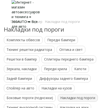
Тюнинг - Экстерьер
Накладки под пороги
Накладки под пороги
Комплекты обвесов
Передні бампери
Тюнинг решетки радиатора
Оптика и свет
Решетки в бампер
Сплитеры переднего бампера
Зеркала, накладки
Передні крила
Капоти
Задній бампери
Диффузоры заднего бампера
Спойлер на авто
Накладки на кузов
Боковые пороги (подножки)
Накладки под пороги
Тюнинг выхлопной системы
Накладки на арки