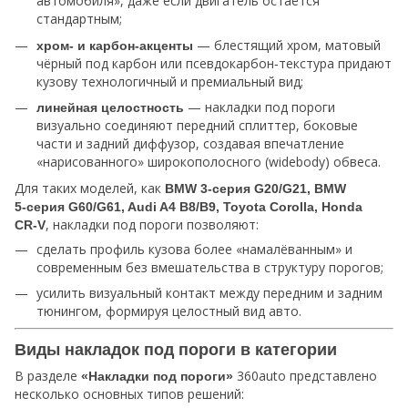
автомобиля», даже если двигатель остаётся
стандартным;
— блестящий хром, матовый
хром‑ и карбон‑акценты
чёрный под карбон или псевдокарбон‑текстура придают
кузову технологичный и премиальный вид;
— накладки под пороги
линейная целостность
визуально соединяют передний сплиттер, боковые
части и задний диффузор, создавая впечатление
«нарисованного» широкополосного (widebody) обвеса.
Для таких моделей, как
BMW 3‑серия G20/G21, BMW
5‑серия G60/G61, Audi A4 B8/B9, Toyota Corolla, Honda
, накладки под пороги позволяют:
CR‑V
сделать профиль кузова более «намалёванным» и
современным без вмешательства в структуру порогов;
усилить визуальный контакт между передним и задним
тюнингом, формируя целостный вид авто.
Виды накладок под пороги в категории
В разделе
360auto представлено
«Накладки под пороги»
несколько основных типов решений: