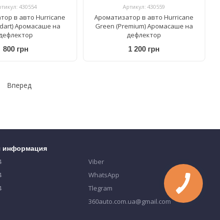
ртикул: 430554
Артикул: 430559
тор в авто Hurricane
Ароматизатор в авто Hurricane
ndart) Аромасаше на
Green (Premium) Аромасаше на
дефлектор
дефлектор
800 грн
1 200 грн
Вперед
я информация
4
Viber
4
WhatsApp
4
Tlegram
360auto.com.ua@gmail.com