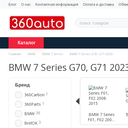
Перейти к основному контенту
Блог
О нас
Контактная информация
Оплата и доставка
Обме
Каталог
Главная
BMW
BMW 7 Series
BMW 7 Series G70, G71 2023-
BMW 7 Series G70, G71 202
Бренд
1
360Carbon
1
360Parts
36
BMW
BMW 7 Series
B
F01, F02 2008-
3
BrelOK
2015