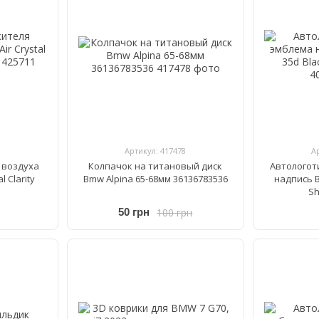
Артикул: 417478
А
 воздуха
Колпачок на титановый диск
Автологот
l Clarity
Bmw Alpina 65-68мм 36136783536
надпись B
Sh
100 грн
50 грн