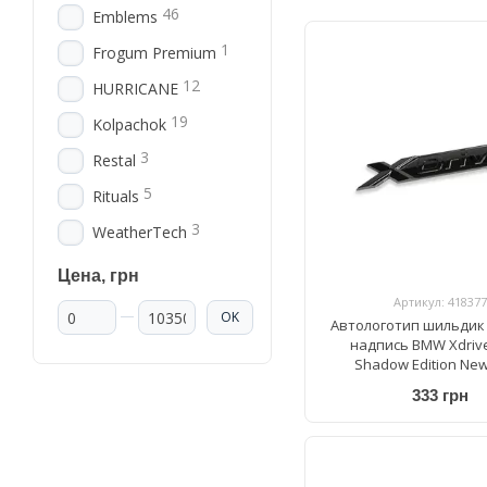
46
Emblems
1
Frogum Premium
12
HURRICANE
19
Kolpachok
3
Restal
5
Rituals
3
WeatherTech
Цена, грн
Артикул: 418377
От Цена, грн
До Цена, грн
OK
Автологотип шильдик
надпись BMW Xdrive
Shadow Edition New
333 грн