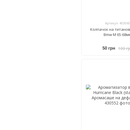
Артикул: 403060
Колпачок на титано
Bmw M 65-68м
100 г
50 грн