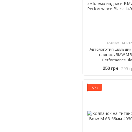
Артикул: 149712
Автологотип шильдик
надпись BMW M 
Performance Bl
295 г
250 грн
−50%