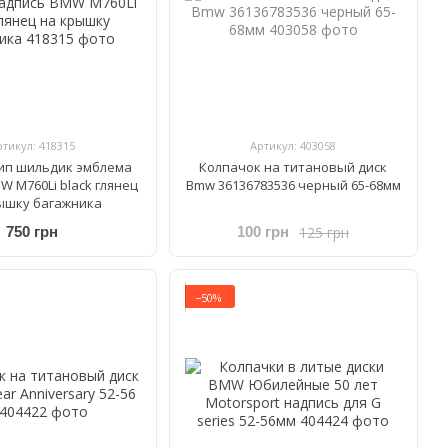
ртикул: 418315
Артикул: 403058
ип шильдик эмблема
Колпачок на титановый диск
W M760Li black глянец
Bmw 36136783536 черный 65-68мм
ышку багажника
125 грн
750 грн
100 грн
−50%