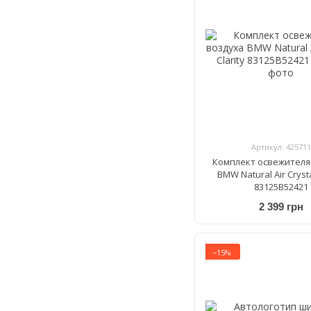
Артикул: 425711
Комплект освежителя
BMW Natural Air Crysta
83125B52421
2 399 грн
−15%