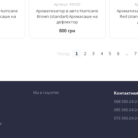
Артикул: 430553
А
Hurricane
Ароматизатор в авто Hurricane
Ароматиза
асаше на
Brown (standart) Аромасаше на
Red (sta
дефлектор
800 грн
Назад
2
3
4
5
6
...
7
1
Мы в соцсетях
Контактна
068 360-24-2
095 360-24-2
073 360-24-2
я