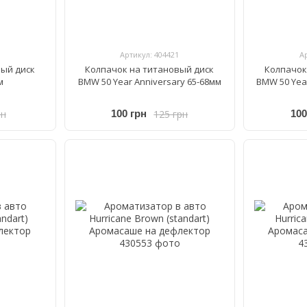
Артикул: 404421
А
вый диск
Колпачок на титановый диск
Колпачок
м
BMW 50 Year Anniversary 65-68мм
BMW 50 Year
рн
125 грн
100 грн
100