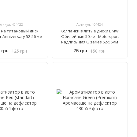
ртикул: 404422
Артикул: 404424
 на титановый диск
Колпачки в литые диски BMW
 Anniversary 52-56 мм
Юбилейные 50 лет Motorsport
надпись для G series 52-56мм
125 грн
150 грн
 грн
75 грн