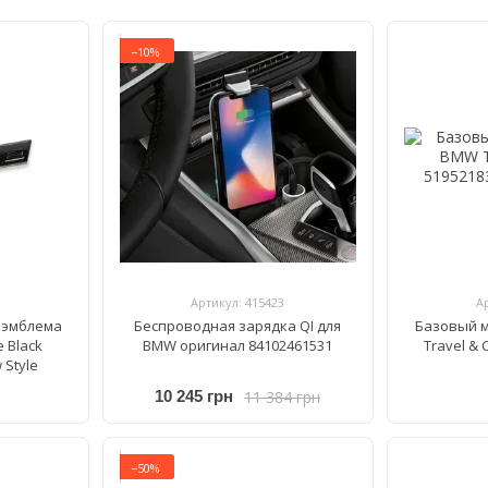
−10%
Артикул: 415423
А
 эмблема
Беспроводная зарядка QI для
Базовый 
 Black
BMW оригинал 84102461531
Travel & 
 Style
11 384 грн
10 245 грн
−50%