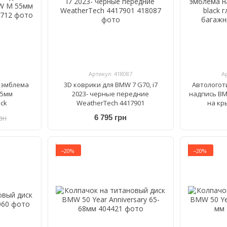
Артикул: 418087
А
 эмблема
3D коврики для BMW 7 G70, i7
Автологот
55мм
2023- черные передние
надпись BM
ack
WeatherTech 4417901
на кр
рн
6 795 грн
−20%
−20%