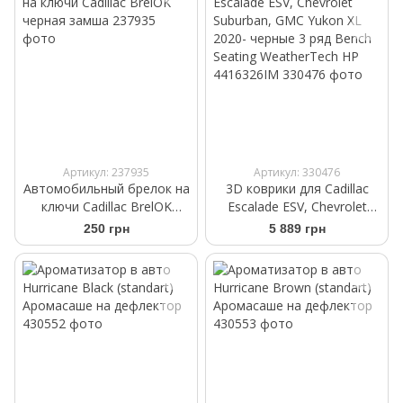
Артикул: 237935
Артикул: 330476
Автомобильный брелок на
3D коврики для Cadillac
ключи Cadillac BrelOK
Escalade ESV, Chevrolet
черная замша
Suburban, GMC Yukon XL
250 грн
5 889 грн
2020- черные 3 ряд Bench
Seating WeatherTech HP
4416326IM