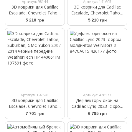
Артикул: 98144
Артикул: 141605
3D коврики для Cadillac
3D коврики для Cadillac
Escalade, Chevrolet Tahoe,
Escalade, Chevrolet Tahoe,
GMC Yukon 2015- черные 3
GMC Yukon 2015- бежевые
5 210 грн
5 210 грн
ряд Bench seating
3 ряд Bucket seating
WeatherTech 446075
WeatherTech 456077
Артикул: 197591
Артикул: 426177
3D коврики для Cadillac
Дефлекторы окон на
Escalade, Chevrolet Tahoe,
Cadillac Lyriq 2023- с хром
Suburban, GMC Yukon 2007-
молдингом Wellvisors 3-
7 701 грн
6 795 грн
2014 черные передние
847CA015
WeatherTech HP 440661IM