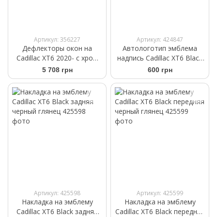
Артикул: 356227
Артикул: 424847
Дефлекторы окон на
Автологотип эмблема
Cadillac XT6 2020- с хром
надпись Cadillac XT6 Black
молдингом WELLvisors 3-
черный глянец
5 708 грн
600 грн
847CA011
Артикул: 425598
Артикул: 425599
Накладка на эмблему
Накладка на эмблему
Cadillac XT6 Black задняя
Cadillac XT6 Black передняя