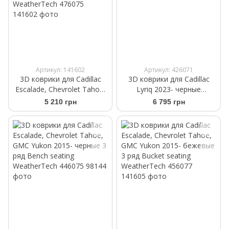
Артикул: 141602
Артикул: 426071
3D коврики для Cadillac
3D коврики для Cadillac
Escalade, Chevrolet Tahoe,
Lyriq 2023- черные
GMC Yukon 2015- какао 3
передние WeatherTech
5 210 грн
6 795 грн
ряд Bench seating
4417891
WeatherTech 476075