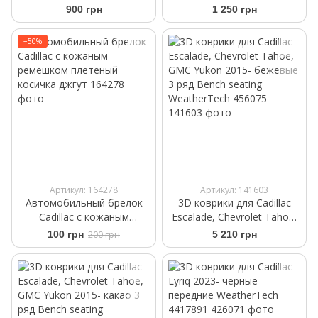
черный глянец
черный глянец
900 грн
1 250 грн
−50%
Артикул: 164278
Артикул: 141603
Автомобильный брелок
3D коврики для Cadillac
Cadillac с кожаным
Escalade, Chevrolet Tahoe,
ремешком плетеный
GMC Yukon 2015- бежевые
100 грн
200 грн
5 210 грн
косичка джгут
3 ряд Bench seating
WeatherTech 456075