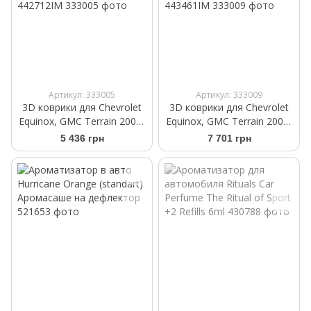
Артикул: 333005
Артикул: 333009
3D коврики для Chevrolet
3D коврики для Chevrolet
Equinox, GMC Terrain 2009-
Equinox, GMC Terrain 2009-
2017 черные задние
2017 черные передние
5 436 грн
7 701 грн
WeatherTech HP 442712IM
WeatherTech HP 443461IM