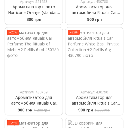
Артикул: 521653
Артикул: 430788
Ароматизатор в авто
Ароматизатор для
Hurricane Orange (standart)
автомобиля Rituals Car
Аромасаше на дефлектор
Perfume The Ritual of Sport
800 грн
900 грн
+2 Refills 6ml
−25%
−25%
Артикул: 430789
Артикул: 430790
Ароматизатор для
Ароматизатор для
автомобиля Rituals ​Car
автомобиля Rituals ​Car
Perfume The Rituals of
Perfume ​White Basil Private
900 грн
1 200 грн
900 грн
1 200 грн
Mehr +2 Refills 6 ml
Collection +2 Refills 6 g
−25%