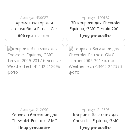
Артикул: 430087
Артикул: 190187
Ароматизатор для
3D коврики для Chevrolet
автомобиля Rituals ​Car
Equinox, GMC Terrain 2009-
Perfume The Ritual Sakura
2017 черные задние
900 грн
1 200 грн
Цену уточняйте
+2 refills 6ml
WeatherTech 442712
Артикул: 212696
Артикул: 242393
Коврик в багажник для
Коврик в багажник для
Chevrolet Equinox, GMC
Chevrolet Equinox, GMC
Terrain 2009-2017 бежевые
Terrain 2009-2017 какао
Цену уточняйте
Цену уточняйте