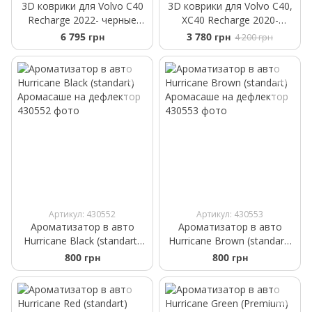
3D коврики для Volvo C40
3D коврики для Volvo C40,
Recharge 2022- черные
XC40 Recharge 2020-
передние WeatherTech
Electric Frogum Proline
6 795 грн
3 780 грн
4 200 грн
4417331
3D427808
Артикул: 430552
Артикул: 430553
Ароматизатор в авто
Ароматизатор в авто
Hurricane Black (standart)
Hurricane Brown (standart)
Аромасаше на дефлектор
Аромасаше на дефлектор
800 грн
800 грн