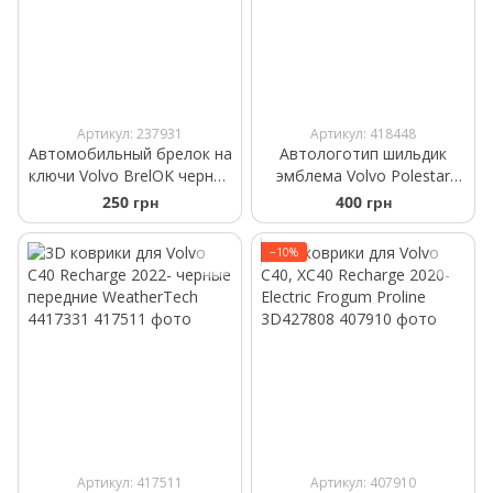
Артикул: 237931
Артикул: 418448
Автомобильный брелок на
Автологотип шильдик
ключи Volvo BrelOK черная
эмблема Volvo Polestar
замша
New
250 грн
400 грн
−10%
Артикул: 417511
Артикул: 407910