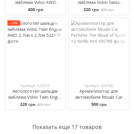
эмблема Volvo AWD
эмблема Volvo Swiss
черный глянец
Edition чорний
400 грн
320 грн
400 грн
−20%
Артикул: 522975
Артикул: 430788
Автологотип шильдик
Ароматизатор для
эмблема Volvo Twin Engine
автомобиля Rituals Car
AWD 2,7см x 2,7см
Perfume The Ritual of Sport
320 грн
900 грн
400 грн
+2 Refills 6ml
Показать еще 17 товаров