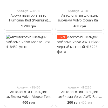
Артикул: 430560
Артикул: 430859
Ароматизатор в авто
Автологотип шильдик
Hurricane Red (Premium)
эмблема Volvo Ocean Race
Аромасаше на дефлектор
сіра
1 200 грн
400 грн
−50%
Артикул: 418450
Артикул: 416226
Автологотип шильдик
Автологотип шильдик
эмблема Volvo Moose Test
эмблема Volvo AWD Black
черный матовый
400 грн
200 грн
400 грн