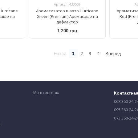
Артикул: 430559
А
Hurricane
Ароматизатор в авто Hurricane
Ароматиза
асаше на
Green (Premium) Аромасаше на
Red (Pre
дефлектор
1 200 грн
Назад
2
3
4
Вперед
1
Мы в соцсетях
Контактна
068 360-24-2
095 360-24-2
073 360-24-2
я