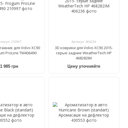
ртикул: 210997
Артикул: 406236
гажник для Volvo XC90
3D коврики для Volvo XC90 2015-
gum ProLine TM406490
cерые задние WeatherTech HP
468282IM
1 985 грн
Цену уточняйте