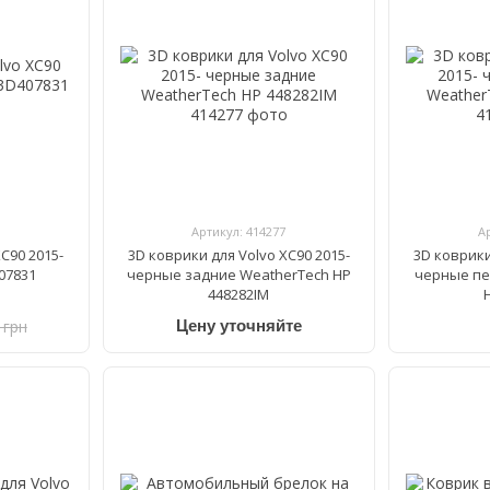
Артикул: 414277
А
C90 2015-
3D коврики для Volvo XC90 2015-
3D коврики
07831
черные задние WeatherTech HP
черные пе
448282IM
 грн
Цену уточняйте