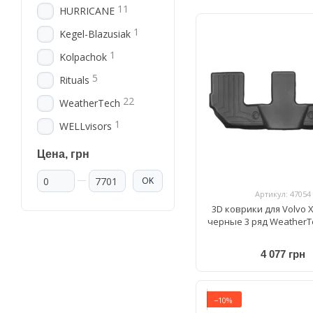
11
HURRICANE
1
Kegel-Blazusiak
1
Kolpachok
5
Rituals
22
WeatherTech
1
WELLvisors
Цена, грн
От Цена, грн
До Цена, грн
OK
Артикул: 47054
3D коврики для Volvo X
черные 3 ряд WeatherT
4 077 грн
−10%