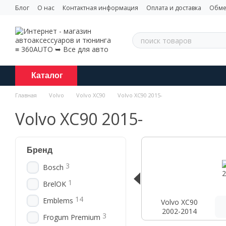
Перейти к основному контенту
Блог
О нас
Контактная информация
Оплата и доставка
Обме
Каталог
Главная
Volvo
Volvo XC90
Volvo XC90 2015-
Volvo XC90 2015-
Бренд
3
Bosch
1
BrelOK
14
Emblems
Volvo XC90
2002-2014
3
Frogum Premium