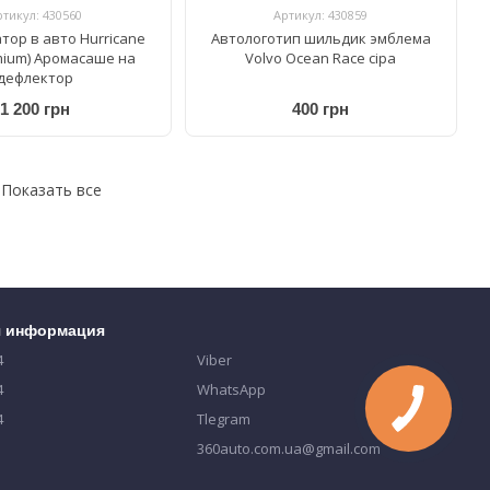
ртикул: 430560
Артикул: 430859
тор в авто Hurricane
Автологотип шильдик эмблема
mium) Аромасаше на
Volvo Ocean Race сіра
дефлектор
1 200 грн
400 грн
Показать все
я информация
4
Viber
4
WhatsApp
4
Tlegram
360auto.com.ua@gmail.com