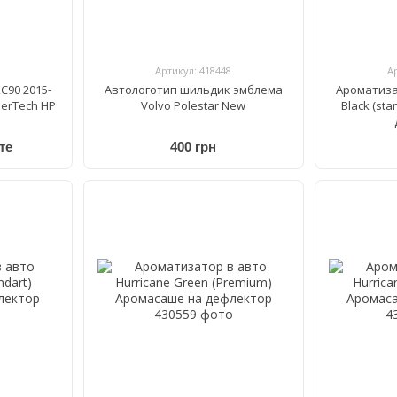
Артикул: 418448
А
C90 2015-
Автологотип шильдик эмблема
Ароматиза
erTech HP
Volvo Polestar New
Black (st
те
400 грн