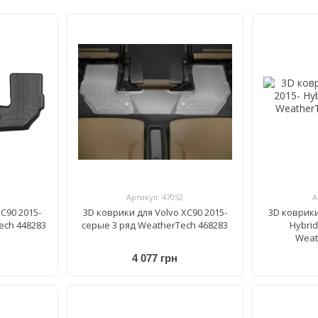
Артикул: 47052
А
C90 2015-
3D коврики для Volvo XC90 2015-
3D коврики
ech 448283
cерые 3 ряд WeatherTech 468283
Hybri
Weat
4 077 грн