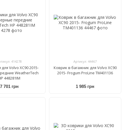
ртикул: 414278
Артикул: 44467
 для Volvo XC90 2015-
Коврик в багажник для Volvo XC90
редние WeatherTech
2015- Frogum ProLine TM401136
HP 448281IM
7 701 грн
1 985 грн