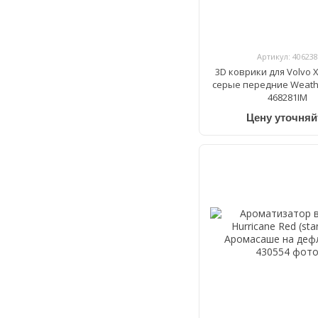
Артикул: 406238
3D коврики для Volvo X
cерые передние Weath
468281IM
Цену уточняй