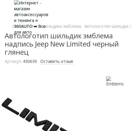
Автологотипы шильдики эмблемы
Автологотип шильдик э
Автологотип шильдик эмблема
надпись Jeep New Limited черный
глянец
Артикул:
430639
Оставить отзыв