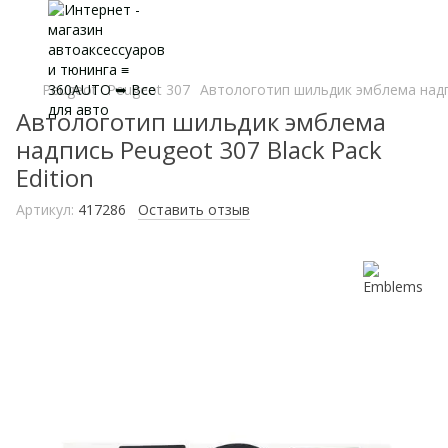
Peugeot
Peugeot 307
Автологотип шильдик эмблема надпи
Автологотип шильдик эмблема
надпись Peugeot 307 Black Pack
Edition
Артикул:
417286
Оставить отзыв