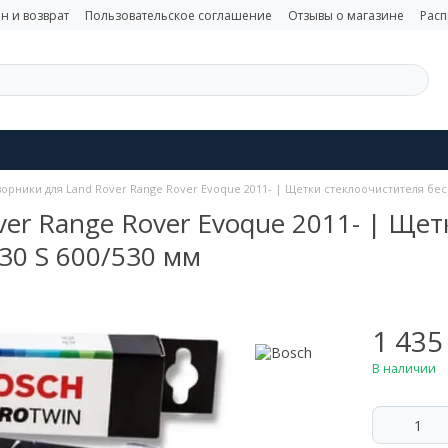
н и возврат
Пользовательское соглашение
Отзывы о магазине
Рас
орники для Land Rover Range Rover Evoque 2011- | Щетки стеклоочистителя бес
er Range Rover Evoque 2011- | Щет
30 S 600/530 мм
1 435
В наличии