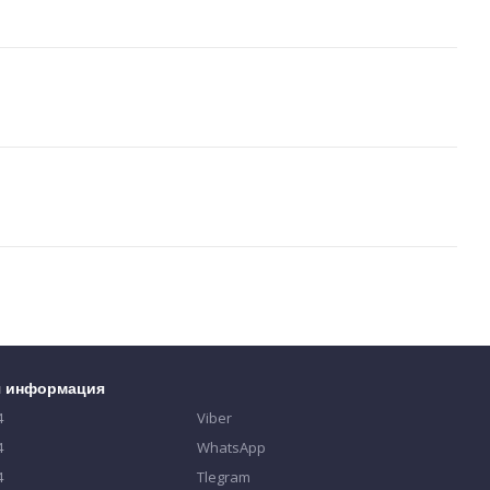
я информация
4
Viber
4
WhatsApp
4
Tlegram