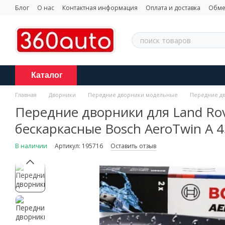
Перейти к основному контенту
Блог
О нас
Контактная информация
Оплата и доставка
Обме
Каталог
Главная
Дворники
Передние дворники модельные
Передние дв
Передние дворники для Land Rov
бескаркасные Bosch AeroTwin A 4
В наличии
Артикул: 195716
Оставить отзыв