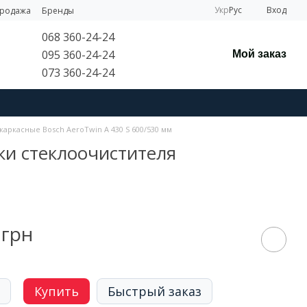
Укр
Рус
Вход
продажа
Бренды
068 360-24-24
095 360-24-24
Мой заказ
073 360-24-24
каркасные Bosch AeroTwin A 430 S 600/530 мм
ки стеклоочистителя
 грн
Купить
Быстрый заказ