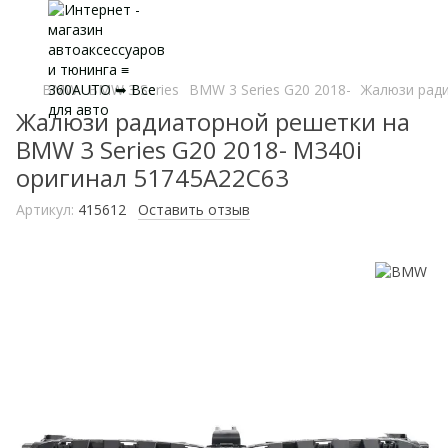
BMW
BMW 3 Series
BMW 3 Series G20 2018-
Жалюзи ради
Жалюзи радиаторной решетки на
BMW 3 Series G20 2018- M340i
оригинал 51745A22C63
Артикул:
415612
Оставить отзыв