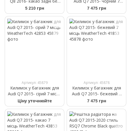
Q8 2016- какао задні без
Audi Q7 2015- чорний 7
кліпс | Авто3D килимки
місць WeatherTech 40853
5 210 грн
7 475 грн
для WeatherTech 478875
Артикул: 45879
Артикул: 45878
Килимок у багажник для
Килимок у багажник для
Audi Q7 2015- сірий 7 місць
Audi Q7 2015- бежевий 7
WeatherTech 42853
місць WeatherTech 41853
Ціну уточнюйте
7 475 грн