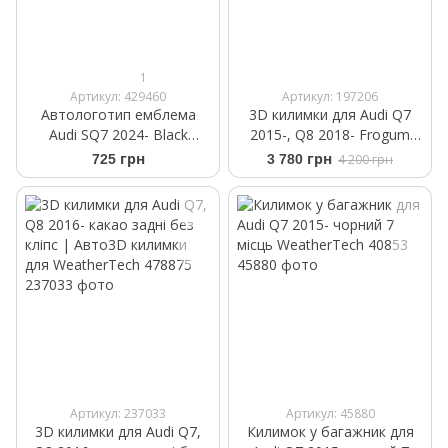
1
Артикул: 429460
Артикул: 197206
Автологотип емблема
3D килимки для Audi Q7
Audi SQ7 2024- Black
2015-, Q8 2018- Frogum
Edition на кришку
Proline 3D408470
725 грн
3 780 грн
4 200 грн
багажника з ромбом
Артикул: 237033
Артикул: 45880
3D килимки для Audi Q7,
Килимок у багажник для