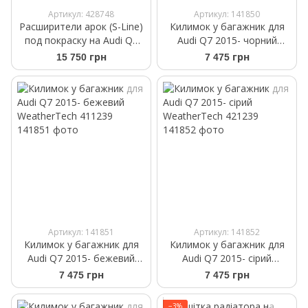
Артикул: 428748
Артикул: 141850
Расширители арок (S-Line)
Килимок у багажник для
под покраску на Audi Q7
Audi Q7 2015- чорний
2015-2020
WeatherTech 401239
15 750 грн
7 475 грн
Артикул: 141851
Артикул: 141852
Килимок у багажник для
Килимок у багажник для
Audi Q7 2015- бежевий
Audi Q7 2015- сірий
WeatherTech 411239
WeatherTech 421239
7 475 грн
7 475 грн
−3%