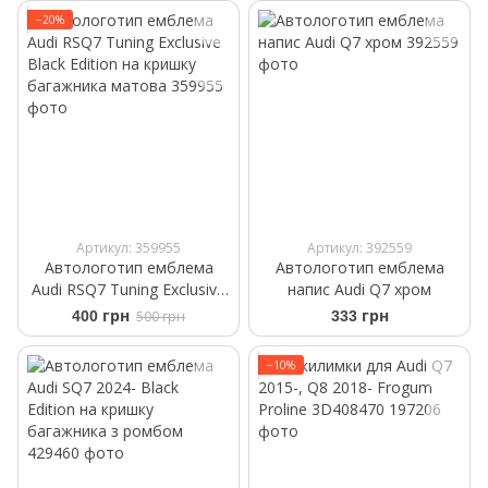
−20%
Артикул: 359955
Артикул: 392559
Автологотип емблема
Автологотип емблема
Audi RSQ7 Tuning Exclusive
напис Audi Q7 хром
Black Edition на кришку
400 грн
500 грн
333 грн
багажника матова
−10%