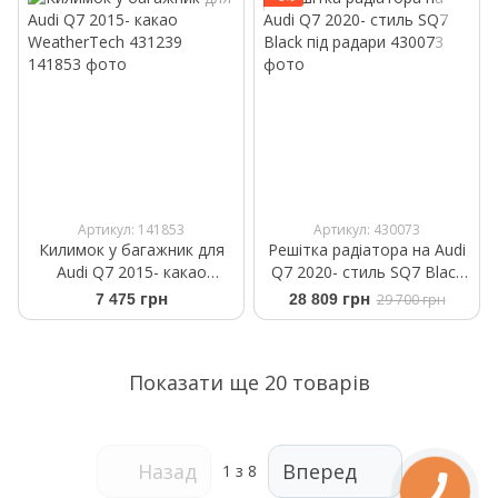
Артикул: 141853
Артикул: 430073
Килимок у багажник для
Решітка радіатора на Audi
Audi Q7 2015- какао
Q7 2020- стиль SQ7 Black
WeatherTech 431239
під радари
7 475 грн
28 809 грн
29 700 грн
Показати ще 20 товарів
Назад
Вперед
1
з 8