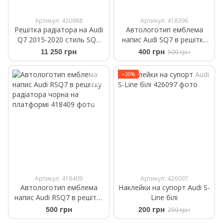
Артикул: 430988
Артикул: 418396
Решітка радіатора на Audi
Автологотип емблема
Q7 2015-2020 стиль SQ7
напис Audi SQ7 в решітку
Black V1
радіатора хром на
11 250 грн
400 грн
500 грн
платформі
−20%
Артикул: 418409
Артикул: 426097
Автологотип емблема
Наклейки на супорт Audi S-
напис Audi RSQ7 в решітку
Line білі
радіатора чорна на
500 грн
200 грн
250 грн
платформі