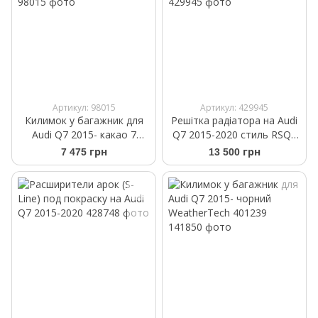
Артикул: 98015
Артикул: 429945
Килимок у багажник для
Решітка радіатора на Audi
Audi Q7 2015- какао 7
Q7 2015-2020 стиль RSQ7
місць WeatherTech 43853
Chrome Black quattro
7 475 грн
13 500 грн