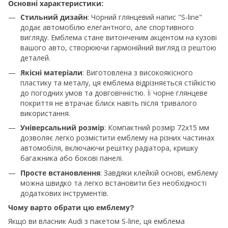
Основні характеристики:
: Чорний глянцевий напис "S-line"
Стильний дизайн
додає автомобілю елегантного, але спортивного
вигляду. Емблема стане витонченим акцентом на кузові
вашого авто, створюючи гармонійний вигляд із рештою
деталей.
: Виготовлена з високоякісного
Якісні матеріали
пластику та металу, ця емблема відрізняється стійкістю
до погодних умов та довговічністю. Її чорне глянцеве
покриття не втрачає блиск навіть після тривалого
використання.
: Компактний розмір 72x15 мм
Універсальний розмір
дозволяє легко розмістити емблему на різних частинах
автомобіля, включаючи решітку радіатора, кришку
багажника або бокові панелі.
: Завдяки клейкій основі, емблему
Просте встановлення
можна швидко та легко встановити без необхідності
додаткових інструментів.
Чому варто обрати цю емблему?
Якщо ви власник Audi з пакетом S-line, ця емблема