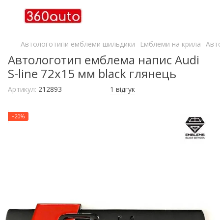
Автологотипи емблеми шильдики
Емблеми на крила
Авто
Автологотип емблема напис Audi
S-line 72x15 мм black глянець
Артикул:
212893
1 відгук
−20%