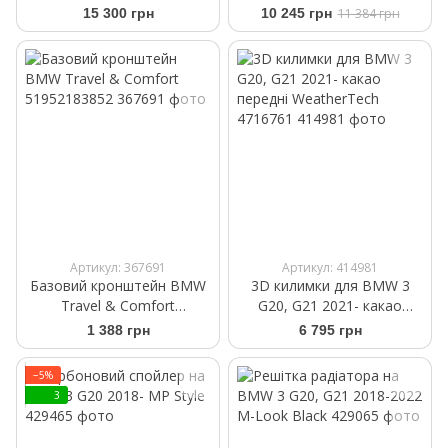
2022
84102461531
15 300 грн
10 245 грн
11 384 грн
Артикул: 367691
Артикул: 414981
Базовий кронштейн BMW
3D килимки для BMW 3
Travel & Comfort
G20, G21 2021- какао
51952183852
передні WeatherTech
1 388 грн
6 795 грн
4716761
−5%
3