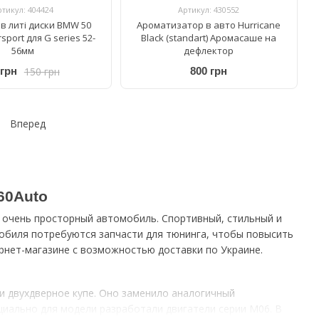
ртикул: 404424
Артикул: 430552
в литі диски BMW 50
Ароматизатор в авто Hurricane
sport для G series 52-
Black (standart) Аромасаше на
56мм
дефлектор
150 грн
 грн
800 грн
Вперед
60Auto
о очень просторный автомобиль. Спортивный, стильный и
мобиля потребуются запчасти для тюнинга, чтобы повысить
рнет-магазине с возможностью доставки по Украине.
и двухдверное купе. Оно заменило аналогичный
ециально для модели разработали двигатели серии М06. В