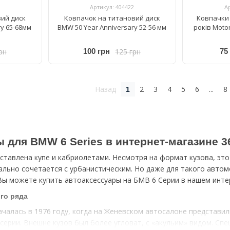
Артикул: 404422
А
ий диск
Ковпачок на титановий диск
Ковпачки 
ry 65-68мм
BMW 50 Year Anniversary 52-56 мм
років Motor
рн
125 грн
100 грн
75
Назад
2
3
4
5
6
...
8
1
 для BMW 6 Series в интернет-магазине 3
тавлена купе и кабриолетами. Несмотря на формат кузова, эт
ально сочетается с урбанистическим. Но даже для такого авто
ы можете купить автоаксессуары на БМВ 6 Серии в нашем инте
го ряда
чалась в 1976 году, когда на Женевском автосалоне представил
серии. Внешне кузов был более угловат, с «акульим» видом. Сп