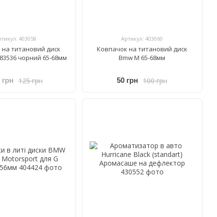
ртикул: 403058
Артикул: 403060
 на титановий диск
Ковпачок на титановий диск
83536 чорний 65-68мм
Bmw M 65-68мм
125 грн
100 грн
 грн
50 грн