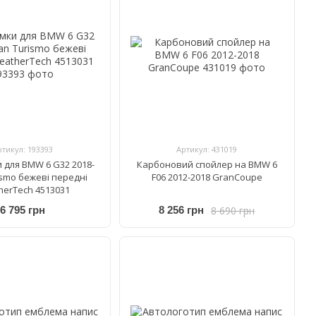
ртикул: 193393
Артикул: 431019
 для BMW 6 G32 2018-
Карбоновий спойлер на BMW 6
ismo бежеві передні
F06 2012-2018 GranCoupе
herTech 4513031
8 690 грн
6 795 грн
8 256 грн