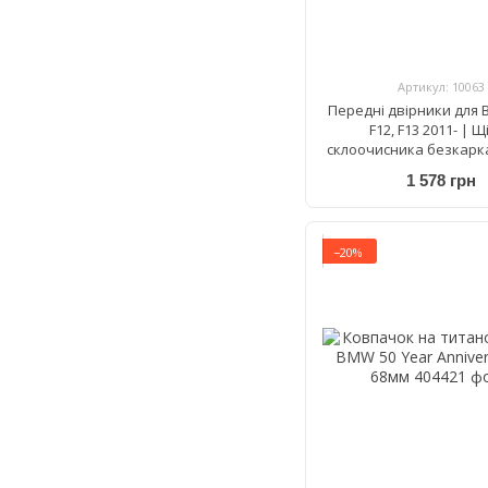
Артикул: 10063
Передні двірники для 
F12, F13 2011- | Щ
склоочисника безкарка
AeroTwin A 642 S 650
1 578 грн
−20%