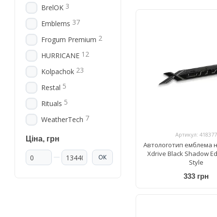
3
BrelOK
37
Emblems
2
Frogum Premium
12
HURRICANE
23
Kolpachok
5
Restal
5
Rituals
7
WeatherTech
Артикул: 418377
Ціна, грн
Автологотип емблема 
Від Ціна, грн
До Ціна, грн
Xdrive Black Shadow Ed
ОК
Style
333 грн