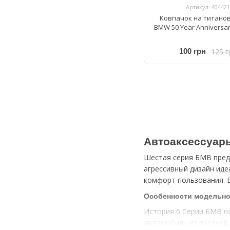
Артикул: 404421
Ковпачок на титанов
BMW 50 Year Anniversa
125 г
100 грн
Автоаксессуары
Шестая серия БМВ предс
агрессивный дизайн иде
комфорт пользования. В
Особенности модельно
История 6 Серии БМВ на
автомобиль из третьей 