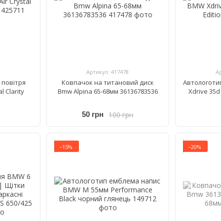
Артикул: 417478
А
 повітря
Ковпачок на титановий диск
Автологоти
l Clarity
Bmw Alpina 65-68мм 36136783536
Xdrive 35d
100 грн
50 грн
−15%
−20%