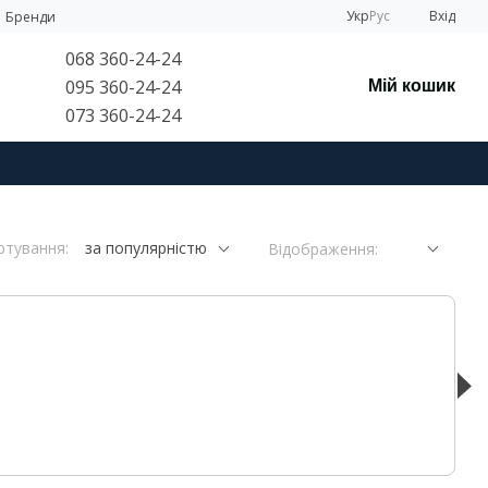
Укр
Рус
Вхід
Бренди
068 360-24-24
095 360-24-24
Мій кошик
073 360-24-24
ртування:
за популярністю
Відображення: