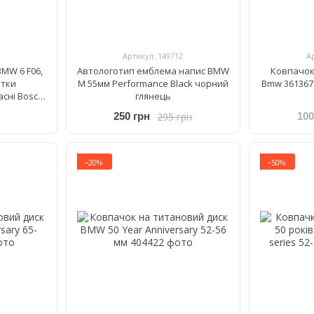
Артикул: 149712
А
BMW 6 F06,
Автологотип емблема напис BMW
Ковпачок
ітки
M 55мм Performance Black чорний
Bmw 361367
сні Bosch
глянець
/425 мм
295 грн
250 грн
100
−20%
−50%