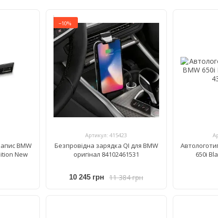
−10%
Артикул: 415423
А
напис BMW
Безпровідна зарядка QI для BMW
Автологоти
ition New
оригінал 84102461531
650i Bl
11 384 грн
10 245 грн