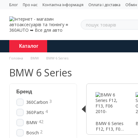
Перейти до основного контенту
Блог
Про нас
Контактна інформація
Оплата і доставка
Обмін
Каталог
Головна
BMW
BMW 6 Series
BMW 6 Series
Бренд
3
360Carbon
4
360Parts
42
BMW
BMW 6 Series
B
F12, F13, F06
2
Bosch
2010-
T