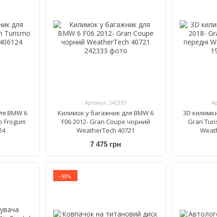
Артикул: 242333
А
ля BMW 6
Килимок у багажник для BMW 6
3D килимки
mo Frogum
F06 2012- Gran Coupe чорний
Gran Tur
24
WeatherTech 40721
Weat
7 475 грн
−50%