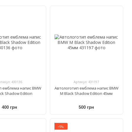
ртикул: 430136
Артикул: 431197
п емблема напис BMW
Автологотип емблема напис BMW
ack Shadow Edition
M Black Shadow Edition 45мм
400 грн
500 грн
−5%