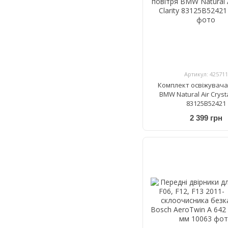
Артикул: 425711
Комплект освіжувача
BMW Natural Air Crysta
83125B52421
2 399 грн