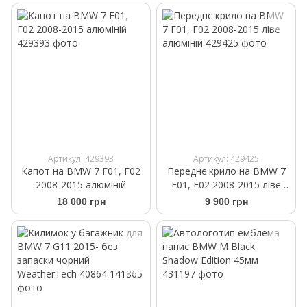
Артикул: 429393
Артикул: 429425
Капот на BMW 7 F01, F02
Переднє крило на BMW 7
2008-2015 алюміній
F01, F02 2008-2015 ліве
алюміній
18 000 грн
9 900 грн