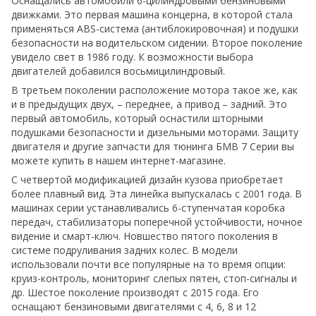
Оснащались автомобили 6-цилиндровыми бензиновыми
движками. Это первая машина концерна, в которой стала
применяться ABS-система (антиблокировочная) и подушки
безопасности на водительском сидении. Второе поколение
увидело свет в 1986 году. К возможности выбора
двигателей добавился восьмицилиндровый.
В третьем поколении расположение мотора такое же, как
и в предыдущих двух, – переднее, а привод – задний. Это
первый автомобиль, который оснастили шторными
подушками безопасности и дизельными моторами. Защиту
двигателя и другие запчасти для тюнинга БМВ 7 Серии вы
можете купить в нашем интернет-магазине.
С четвертой модификацией дизайн кузова приобретает
более плавный вид. Эта линейка выпускалась с 2001 года. В
машинах серии устанавливались 6-ступенчатая коробка
передач, стабилизаторы поперечной устойчивости, ночное
видение и смарт-ключ. Новшество пятого поколения в
системе подруливания задних колес. В модели
использовали почти все популярные на то время опции:
круиз-контроль, мониторинг слепых пятен, стоп-сигналы и
др. Шестое поколение производят с 2015 года. Его
оснащают бензиновыми двигателями с 4, 6, 8 и 12