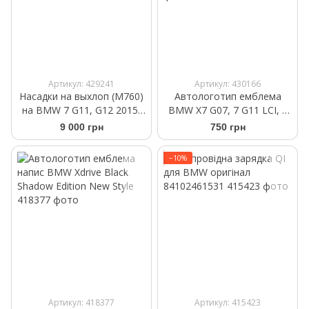
Артикул: 429241
Артикул: 430166
Насадки на выхлоп (M760)
Автологотип емблема
на BMW 7 G11, G12 2015-
BMW X7 G07, 7 G11 LCI, 7
2019
G12 LCI M's 50th ювілейний
9 000 грн
750 грн
95мм на капот
−10%
Артикул: 418377
Артикул: 415423