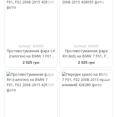
Артикул: 428069
Артикул: 428095
Противотуманная фара LH
Противотуманная фара
(галоген) на BMW 7 F01,
RH (led) на BMW 7 F01, F02
F02 2008-2015
2008-2015
2 025 грн
2 025 грн