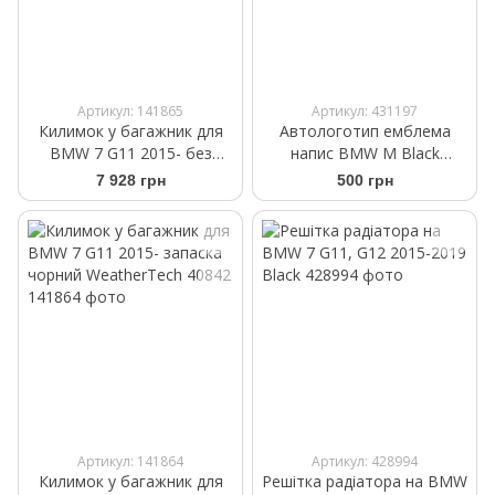
Артикул: 141865
Артикул: 431197
Килимок у багажник для
Автологотип емблема
BMW 7 G11 2015- без
напис BMW M Black
запаски чорний
Shadow Edition 45мм
7 928 грн
500 грн
WeatherTech 40864
Артикул: 141864
Артикул: 428994
Килимок у багажник для
Решітка радіатора на BMW