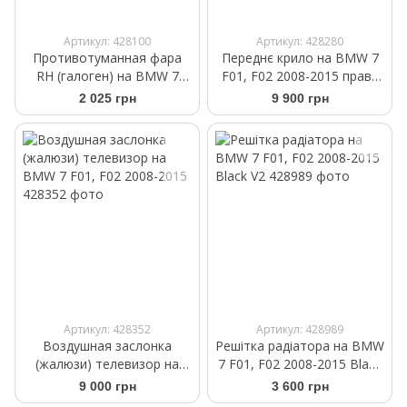
Артикул: 428100
Артикул: 428280
Противотуманная фара
Переднє крило на BMW 7
RH (галоген) на BMW 7
F01, F02 2008-2015 праве
F01, F02 2008-2015
алюміній
2 025 грн
9 900 грн
Артикул: 428352
Артикул: 428989
Воздушная заслонка
Решітка радіатора на BMW
(жалюзи) телевизор на
7 F01, F02 2008-2015 Black
BMW 7 F01, F02 2008-2015
V2
9 000 грн
3 600 грн