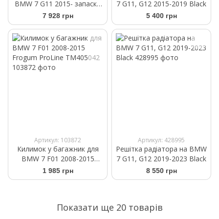
BMW 7 G11 2015- запаска
7 G11, G12 2015-2019 Black
чорний WeatherTech 40842
7 928 грн
5 400 грн
Артикул: 103872
Артикул: 428995
Килимок у багажник для
Решітка радіатора на BMW
BMW 7 F01 2008-2015
7 G11, G12 2019-2023 Black
Frogum ProLine TM405042
1 985 грн
8 550 грн
Показати ще 20 товарів