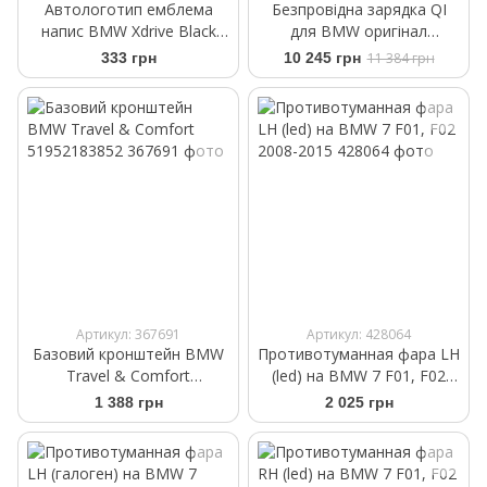
Автологотип емблема
Безпровідна зарядка QI
напис BMW Xdrive Black
для BMW оригінал
Shadow Edition New Style
84102461531
333 грн
10 245 грн
11 384 грн
Артикул: 367691
Артикул: 428064
Базовий кронштейн BMW
Противотуманная фара LH
Travel & Comfort
(led) на BMW 7 F01, F02
51952183852
2008-2015
1 388 грн
2 025 грн