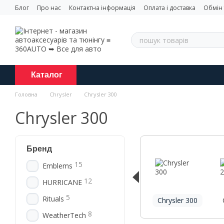
Перейти до основного контенту
Блог
Про нас
Контактна інформація
Оплата і доставка
Обмін
Каталог
Головна
Chrysler
Chrysler 300
Chrysler 300
Бренд
15
Emblems
12
HURRICANE
5
Rituals
Chrysler 300
8
WeatherTech