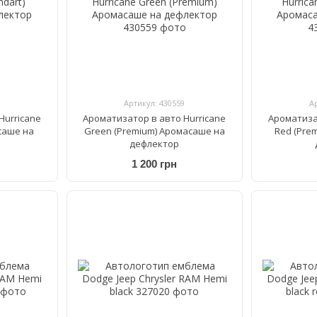
Артикул: 430559
А
Hurricane
Ароматизатор в авто Hurricane
Ароматиза
асаше на
Green (Premium) Аромасаше на
Red (Pre
дефлектор
1 200 грн