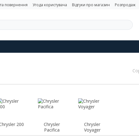
 та повернення
Угода користувача
Відгуки про магазин
Розпродаж
Со
Chrysler 200
Chrysler
Chrysler
Pacifica
Voyager