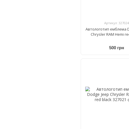
Артикул: 327024
Автологотип емблема D
Chrysler RAM Hemi r
500 грн