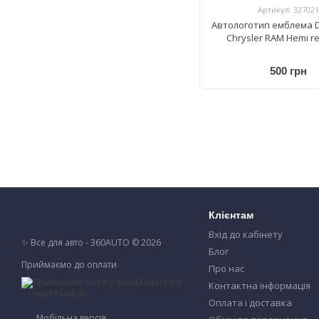
Артикул: 327021
Автологотип емблема D
Chrysler RAM Hemi re
500 грн
Клієнтам
Вхід до кабінету
✨ Все для авто - 360AUTO © 2026
Блог
Приймаємо до оплати
Про нас
Контактна інформація
Оплата і доставка
Мобільна версія