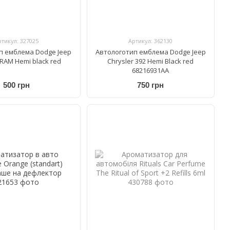
ртикул: 327025
Артикул: 362130
п емблема Dodge Jeep
Автологотип емблема Dodge Jeep
 RAM Hemi black red
Chrysler 392 Hemi Black red
68216931AA
500 грн
750 грн