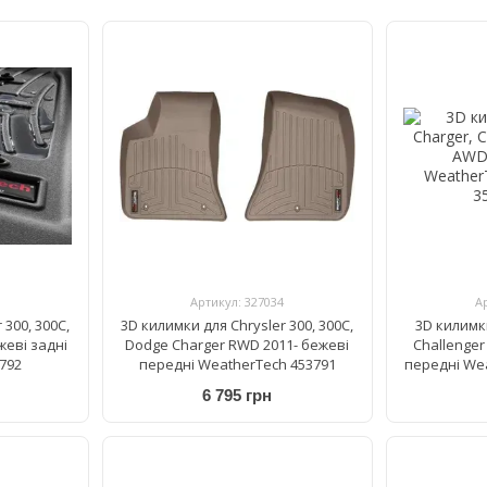
Артикул: 327034
А
 300, 300C,
3D килимки для Chrysler 300, 300C,
3D килимк
жеві задні
Dodge Charger RWD 2011- бежеві
Challenger
792
передні WeatherTech 453791
передні We
6 795 грн