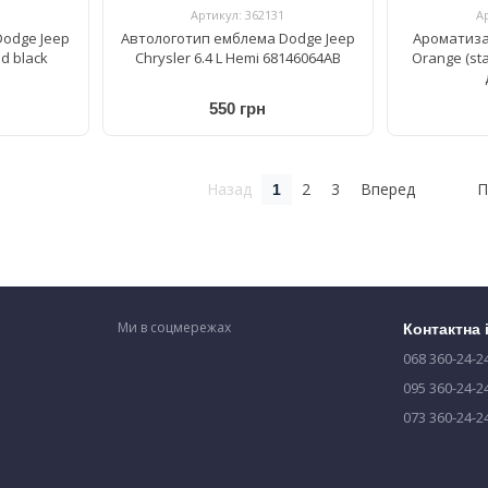
Артикул: 362131
А
odge Jeep
Автологотип емблема Dodge Jeep
Ароматиза
d black
Chrysler 6.4 L Hemi 68146064AB
Orange (st
550 грн
Назад
2
3
Вперед
П
1
Ми в соцмережах
Контактна
068 360-24-2
095 360-24-2
073 360-24-2