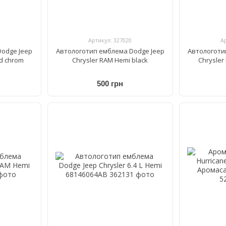
Артикул: 327020
А
odge Jeep
Автологотип емблема Dodge Jeep
Автологоти
ed chrom
Chrysler RAM Hemi black
Chrysler
500 грн