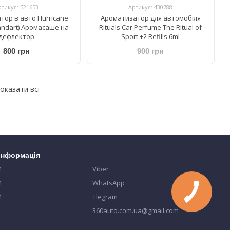
ртикул: 521653
Артикул: 430788
тор в авто Hurricane
Ароматизатор для автомобіля
andart) Аромасаше на
Rituals Car Perfume The Ritual of
дефлектор
Sport +2 Refills 6ml
800 грн
900 грн
оказати всі
 інформація
4
Viber
4
WhatsApp
4
Tlegram
360auto.com.ua@gmail.com