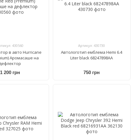
ртикул: 430560
Артикул: 430730
тор в авто Hurricane
Автологотип емблема Hemi 6.4
mium) Аромасаше на
Liter black 68247898AA
дефлектор
1 200 грн
750 грн