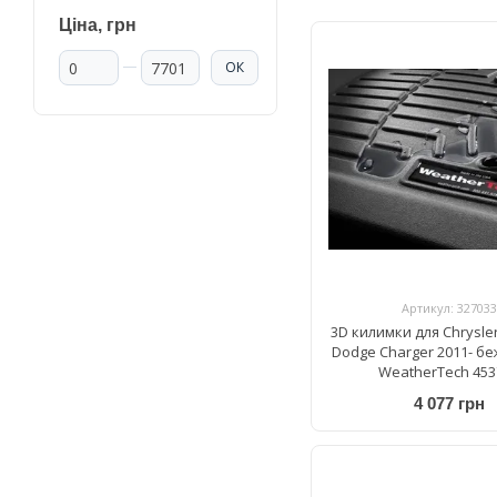
Ціна, грн
Від Ціна, грн
До Ціна, грн
ОК
Артикул: 327033
3D килимки для Chrysler
Dodge Charger 2011- бе
WeatherTech 453
4 077 грн