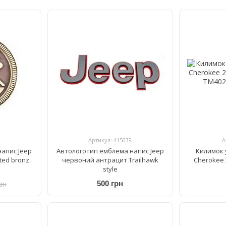
Артикул: 415039
А
апис Jeep
Автологотип емблема напис Jeep
Килимок 
ted bronz
червоний антрацит Trailhawk
Cherokee 
style
рн
500 грн