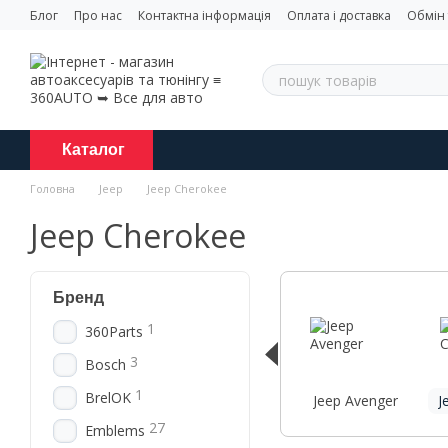
Перейти до основного контенту
Блог
Про нас
Контактна інформація
Оплата і доставка
Обмін
Каталог
Головна
Jeep
Jeep Cherokee
Jeep Cherokee
Бренд
1
360Parts
3
Bosch
1
BrelOK
Jeep Avenger
J
27
Emblems