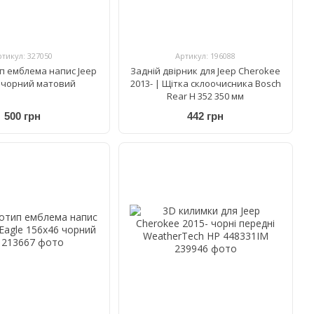
ртикул: 327050
Артикул: 196088
п емблема напис Jeep
Задній двірник для Jeep Cherokee
d чорний матовий
2013- | Щітка склоочисника Bosch
Rear H 352 350 мм
500 грн
442 грн