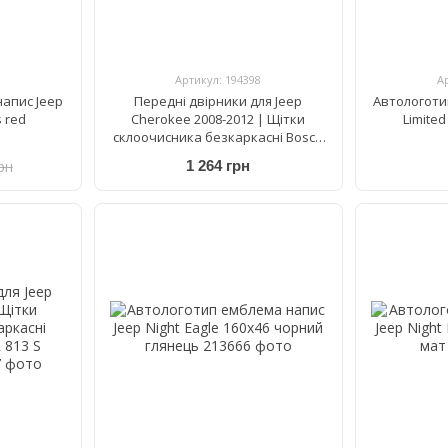
Артикул: 194398
А
апис Jeep
Передні двірники для Jeep
Автологоти
 red
Cherokee 2008-2012 | Щітки
Limite
склоочисника безкаркасні Bosch
AeroTwin AR 480 S 475/475 мм
рн
1 264 грн