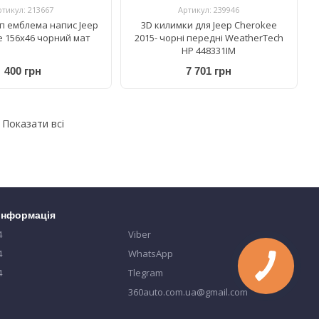
ртикул: 213667
Артикул: 239946
п емблема напис Jeep
3D килимки для Jeep Cherokee
le 156x46 чорний мат
2015- чорні передні WeatherTech
HP 448331IM
400 грн
7 701 грн
Показати всі
 інформація
4
Viber
4
WhatsApp
4
Tlegram
360auto.com.ua@gmail.com