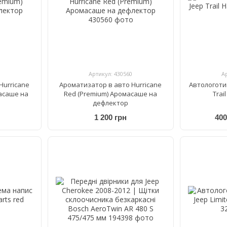
Артикул: 430560
А
Hurricane
Ароматизатор в авто Hurricane
Автологоти
асаше на
Red (Premium) Аромасаше на
Trai
дефлектор
1 200 грн
400