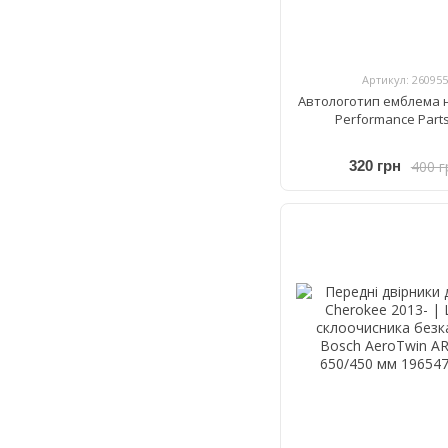
Артикул: 260955
Автологотип емблема н
Performance Parts
400 г
320 грн