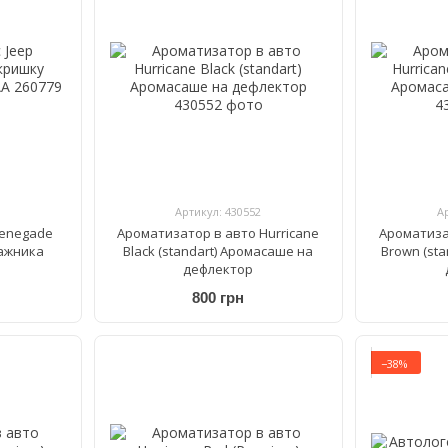
Артикул: 430552
А
Renegade
Ароматизатор в авто Hurricane
Ароматиза
гажника
Black (standart) Аромасаше на
Brown (st
дефлектор
800 грн
−38%