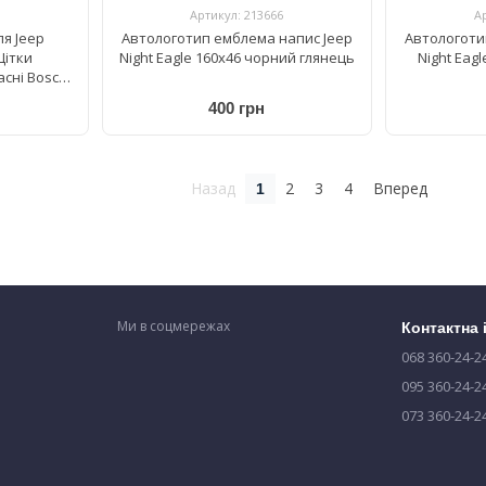
Артикул: 213666
А
ля Jeep
Автологотип емблема напис Jeep
Автологоти
Щітки
Night Eagle 160x46 чорний глянець
Night Eag
сні Bosch
0/450 мм
400 грн
Назад
2
3
4
Вперед
1
Ми в соцмережах
Контактна
068 360-24-2
095 360-24-2
073 360-24-2