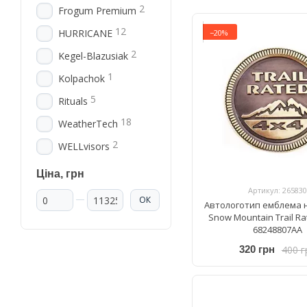
2
Frogum Premium
12
HURRICANE
−20%
2
Kegel-Blazusiak
1
Kolpachok
5
Rituals
18
WeatherTech
2
WELLvisors
Ціна, грн
Артикул: 265830
Від Ціна, грн
До Ціна, грн
ОК
Автологотип емблема н
Snow Mountain Trail Ra
68248807AA
400 г
320 грн