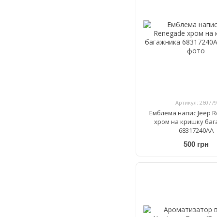
Артикул: 260779
Емблема напис Jeep 
хром на кришку ба
68317240AA
500 грн