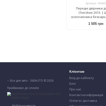
Артикул: 196547
Передні двірники д
Cherokee 2013- | 
склоочисника безкарка
AeroTwin AR 813 S 65
1 505 грн
Клієнтам
Вхід до кабінету
✨ Все для авто - 360AUTO © 2026
Блог
Приймаємо до оплати
Про нас
Контактна інформація
Оплата і доставка
Мобільна версія