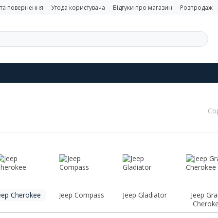
 та повернення
Угода користувача
Відгуки про магазин
Розпродаж
Со
eep Cherokee
Jeep Compass
Jeep Gladiator
Jeep Gr
Cherok