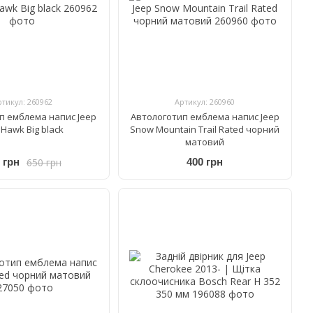
ртикул: 260962
Артикул: 260960
п емблема напис Jeep
Автологотип емблема напис Jeep
l Hawk Big black
Snow Mountain Trail Rated чорний
матовий
650 грн
 грн
400 грн