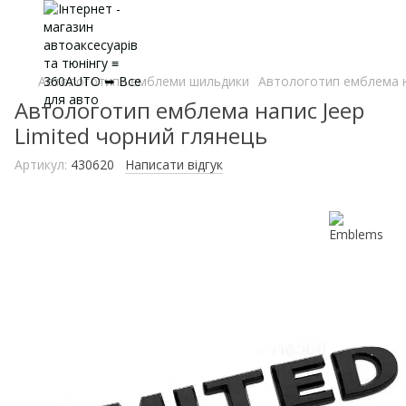
Автологотипи емблеми шильдики
Автологотип емблема н
Автологотип емблема напис Jeep
Limited чорний глянець
Артикул:
430620
Написати відгук