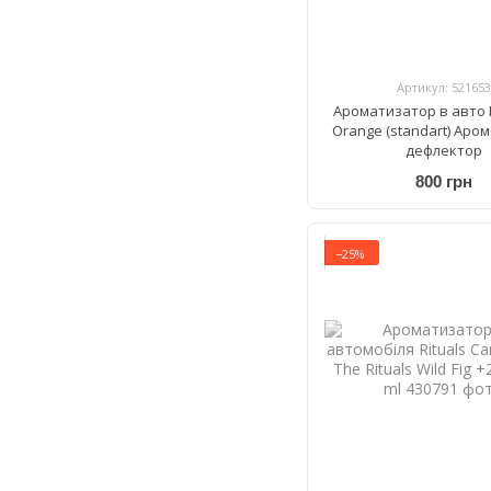
Артикул: 521653
Ароматизатор в авто 
Orange (standart) Аро
дефлектор
800 грн
−25%