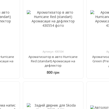
Артикул: 430554
А
Hurricane
Ароматизатор в авто Hurricane
Ароматиза
масаше на
Red (standart) Аромасаше на
Green (Pr
дефлектор
800 грн