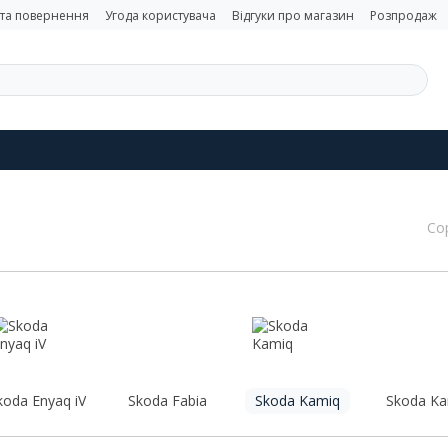
 та повернення
Угода користувача
Відгуки про магазин
Розпродаж
Со
koda Enyaq iV
Skoda Fabia
Skoda Kamiq
Skoda Ka