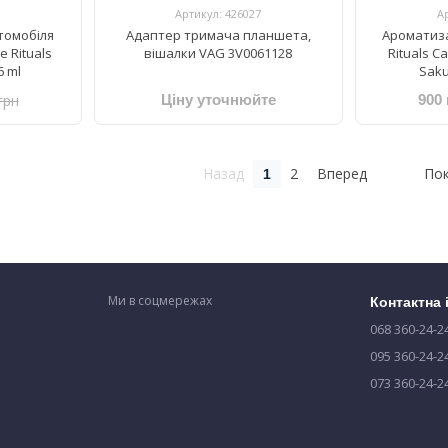
Артикул: 426027
А
томобіля
Адаптер тримача планшета,
Ароматиза
e Rituals
вішалки VAG 3V0061128
Rituals ​C
6 ml
Sakur
грн
Ціну уточнюйте
900 
Назад
2
Вперед
Пок
1
Ми в соцмережах
Контактна
068 360-24-2
095 360-24-2
073 360-24-2