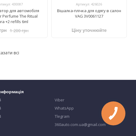
ртикул: 430087
Артикул: 426026
тор для автомобіля
Вішалка-плічка для одягу в салон
ar Perfume The Ritual
VAG 3V0061127
a +2 refills 6ml
1 200 грн
грн
Ціну уточнюйте
азати всі
 інформація
4
Viber
4
WhatsApp
4
Tlegram
360auto.com.ua@gmail.com