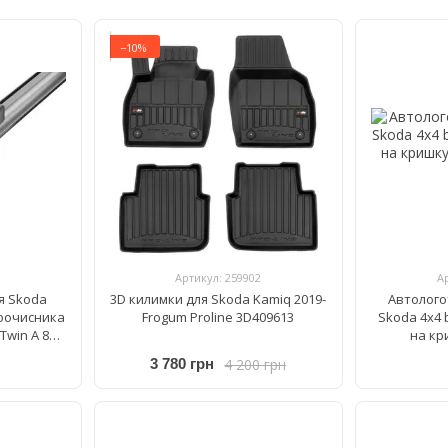
−10%
Артикул: 259902
А
я Skoda
3D килимки для Skoda Kamiq 2019-
Автолого
лоочисника
Frogum Proline 3D409613
Skoda 4x4 
Twin A 863
на кр
4 200 грн
3 780 грн