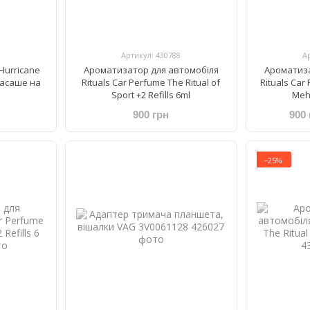
Артикул: 430788
А
Hurricane
Ароматизатор для автомобіля
Ароматиза
масаше на
Rituals Car Perfume The Ritual of
Rituals ​Car
Sport +2 Refills 6ml
Mehr
900 грн
900 
−25%