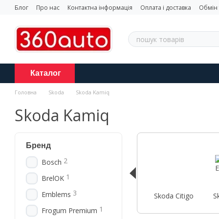
Перейти до основного контенту
Блог
Про нас
Контактна інформація
Оплата і доставка
Обмін
Каталог
Головна
Skoda
Skoda Kamiq
Skoda Kamiq
Бренд
2
Bosch
1
BrelOK
3
Emblems
Skoda Citigo
S
1
Frogum Premium