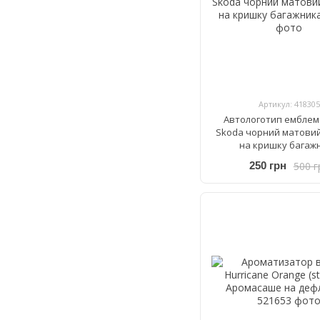
Артикул: 418305
Автологотип емблем
Skoda чорний матови
на кришку багаж
500 г
250 грн