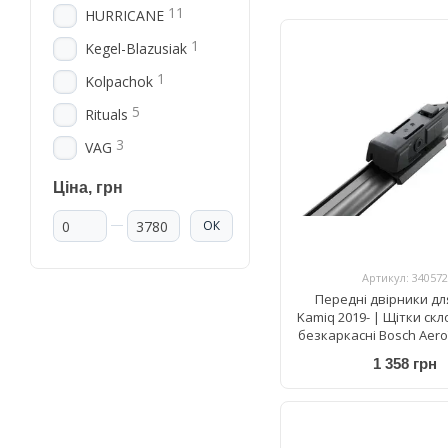
11
HURRICANE
1
Kegel-Blazusiak
1
Kolpachok
5
Rituals
3
VAG
Ціна, грн
Від Ціна, грн
До Ціна, грн
ОК
Артикул: 340572
Передні двірники дл
Kamiq 2019- | Щітки ск
безкаркасні Bosch Aero
S 650/450 мм
1 358 грн