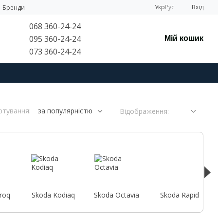
Укр
Рус
Вхід
Бренди
068 360-24-24
095 360-24-24
Мій кошик
073 360-24-24
ртування:
за популярністю
Відображення:
roq
Skoda Kodiaq
Skoda Octavia
Skoda Rapid