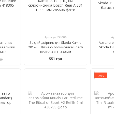
Артикул: 245606
А
а напис
Задній двірник для Skoda Kamiq
Автолого
й великий
2019- | Щітка склоочисника Bosch
Skoda TS
ника
Rear A 331 H 330 мм
рн
551 грн
−25%