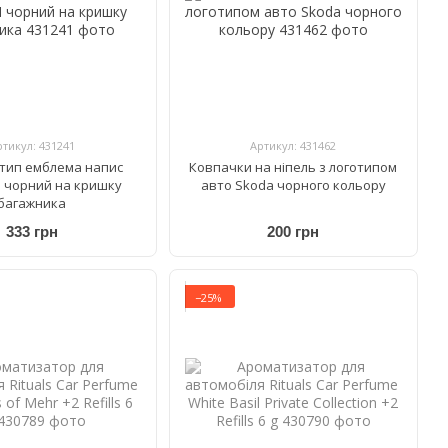
ртикул: 431241
Артикул: 431462
тип емблема напис
Ковпачки на ніпель з логотипом
I чорний на кришку
авто Skoda чорного кольору
багажника
333 грн
200 грн
−25%