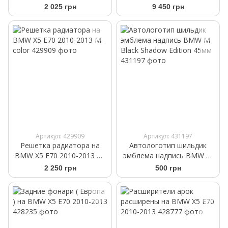
2013 M-Look
2 025 грн
9 450 грн
Артикул: 429909
Артикул: 431197
Решетка радиатора на
Автологотип шильдик
BMW X5 E70 2010-2013 M-
эмблема надпись BMW M
color
Black Shadow Edition 45мм
2 250 грн
500 грн