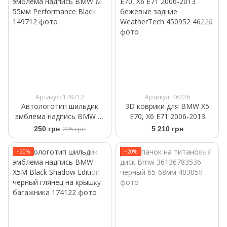
Артикул: 149712
Артикул: 46226
Автологотип шильдик
3D коврики для BMW X5
эмблема надпись BMW M
E70, X6 E71 2006-2013
55мм Performance Black
бежевые задние
250 грн
295 грн
5 210 грн
WeatherTech 450952
−20%
−20%