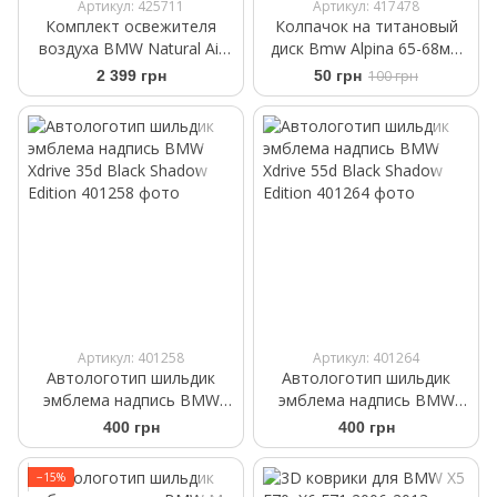
Артикул: 425711
Артикул: 417478
Комплект освежителя
Колпачок на титановый
воздуха BMW Natural Air
диск Bmw Alpina 65-68мм
Crystal Clarity 83125B52421
36136783536
2 399 грн
50 грн
100 грн
Артикул: 401258
Артикул: 401264
Автологотип шильдик
Автологотип шильдик
эмблема надпись BMW
эмблема надпись BMW
Xdrive 35d Black Shadow
Xdrive 55d Black Shadow
400 грн
400 грн
Edition
Edition
−15%