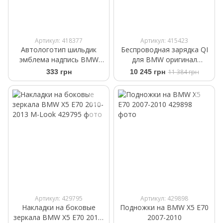
Артикул: 418377
Артикул: 415423
Автологотип шильдик
Беспроводная зарядка QI
эмблема надпись BMW
для BMW оригинал
Xdrive Black Shadow Edition
84102461531
333 грн
10 245 грн
11 384 грн
New Style
Артикул: 429795
Артикул: 429898
Накладки на боковые
Подножки на BMW X5 E70
зеркала BMW X5 E70 2010-
2007-2010