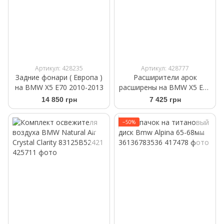
Артикул: 428235
Артикул: 428777
Задние фонари ( Европа )
Расширители арок
на BMW X5 E70 2010-2013
расширены на BMW X5 E70
2010-2013
14 850 грн
7 425 грн
−50%