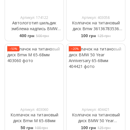
Артикул: 174122
Артикул: 403058
Автологотип шильдик
Колпачок на титановый
эмблема надпись BMW
диск Bmw 36136783536
X5M Black Shadow Edition
черный 65-68мм
400 грн
500 грн
100 грн
125 грн
черный глянец на крышку
багажника
−50%
−20%
Артикул: 403060
Артикул: 404421
Колпачок на титановый
Колпачок на титановый
диск Bmw M 65-68мм
диск BMW 50 Year
Anniversary 65-68мм
50 грн
100 грн
100 грн
125 грн