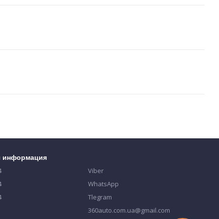
я информация
4
Viber
4
WhatsApp
4
Tlegram
360auto.com.ua@gmail.com