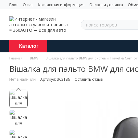
Перейти к основному контенту
Блог
О нас
Контактная информация
Оплата и доставка
Обме
Каталог
Главная
BMW
Вішалка для пальто BMW для системи Travel & Comfor
Вішалка для пальто BMW для сис
Нет в наличии
Артикул: 363186
Оставить отзыв