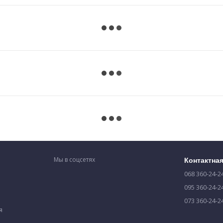
Мы в соцсетях
Контактна
068 360-24-2
095 360-24-2
073 360-24-2
я