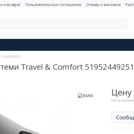
н и возврат
Пользовательское соглашение
Отзывы о магазине
Рас
t 51952449251
теми Travel & Comfort 5195244925
Цену
Нет в налич
Сообщ