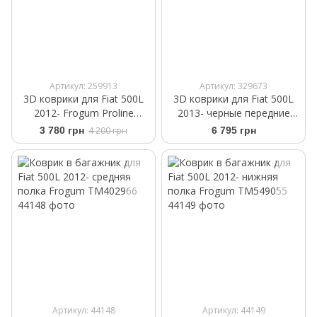
Артикул: 259913
Артикул: 329673
3D коврики для Fiat 500L
3D коврики для Fiat 500L
2012- Frogum Proline
2013- черные передние
3D409767
WeatherTech 447291
3 780 грн
4 200 грн
6 795 грн
Артикул: 44148
Артикул: 44149