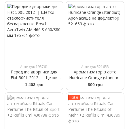
AeroTwin A 432 S 650/380
мм
Артикул: 195761
Артикул: 521653
Передние дворники для
Ароматизатор в авто
Fiat 500L 2012- | Щетки
Hurricane Orange (standart)
стеклоочистителя
Аромасаше на дефлектор
1 403 грн
800 грн
бескаркасные Bosch
AeroTwin AM 466 S 650/380
−25%
мм