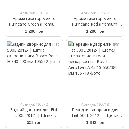
Артикул: 430559
Артикул: 430560
Ароматизатор в авто
Ароматизатор в авто
Hurricane Green (Premium)
Hurricane Red (Premium)
Аромасаше на дефлектор
Аромасаше на дефлектор
1 200 грн
1 200 грн
Артикул: 195542
Артикул: 195718
Задний дворник для Fiat
Передние дворники для
500L 2012- | Щітка
Fiat 500L 2012- | Щетки
склоочисника Bosch Rear
стеклоочистителя
558 грн
1 342 грн
H 840 290 мм
бескаркасные Bosch