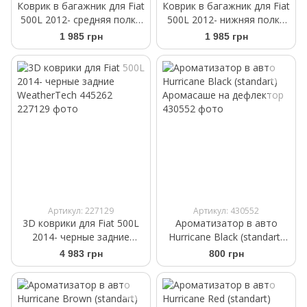
Коврик в багажник для Fiat
Коврик в багажник для Fiat
500L 2012- средняя полка
500L 2012- нижняя полка
Frogum TM402966
Frogum TM549055
1 985 грн
1 985 грн
Артикул: 227129
Артикул: 430552
3D коврики для Fiat 500L
Ароматизатор в авто
2014- черные задние
Hurricane Black (standart)
WeatherTech 445262
Аромасаше на дефлектор
4 983 грн
800 грн