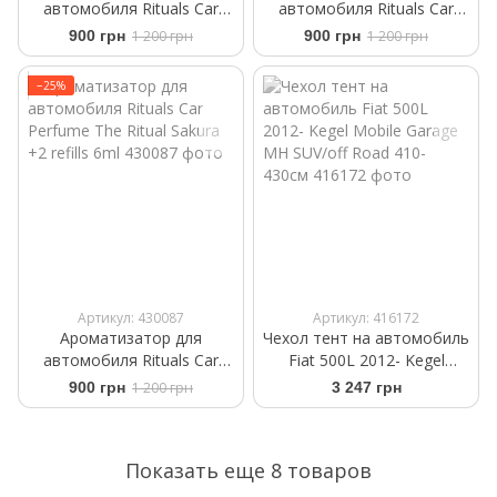
автомобиля Rituals ​Car
автомобиля Rituals ​Car
Perfume ​White Basil Private
Perfume The Rituals Wild Fig
900 грн
1 200 грн
900 грн
1 200 грн
Collection +2 Refills 6 g
+2 Refills 6 ml
−25%
Артикул: 430087
Артикул: 416172
Ароматизатор для
Чехол тент на автомобиль
автомобиля Rituals ​Car
Fiat 500L 2012- Kegel
Perfume The Ritual Sakura
Mobile Garage MH SUV/off
900 грн
1 200 грн
3 247 грн
+2 refills 6ml
Road 410-430см
Показать еще 8 товаров