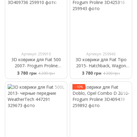
Артикул: 259910
Артикул: 259943
3D коврики для Fiat 500
3D коврики для Fiat Tipo
2007- Frogum Proline
2015- Hatchback, Wagon
3D409736
Frogum Proline 3D425316
3 780 грн
4 200 грн
3 780 грн
4 200 грн
−10%