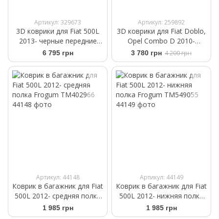
Артикул: 329673
Артикул: 259892
3D коврики для Fiat 500L
3D коврики для Fiat Doblo,
2013- черные передние
Opel Combo D 2010-
WeatherTech 447291
Frogum Proline 3D409439
6 795 грн
3 780 грн
4 200 грн
Артикул: 44148
Артикул: 44149
Коврик в багажник для Fiat
Коврик в багажник для Fiat
500L 2012- средняя полка
500L 2012- нижняя полка
Frogum TM402966
Frogum TM549055
1 985 грн
1 985 грн