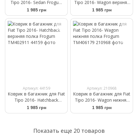
Tipo 2016- Sedan Frogum
Tipo 2016- Wagon верхняя
ProLine TM549666
полка Frogum TM402959
1 985 грн
1 985 грн
Артикул: 44159
Артикул: 210968
Коврик в багажник для Fiat
Коврик в багажник для Fiat
Tipo 2016- Hatchback
Tipo 2016- Wagon нижняя
верхняя полка Frogum
полка Frogum TM406179
1 985 грн
1 985 грн
TM402911
Показать еще 20 товаров