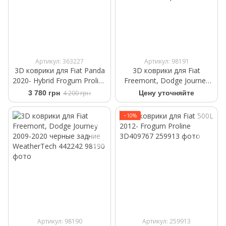
Артикул: 363227
Артикул: 98191
3D коврики для Fiat Panda
3D коврики для Fiat
2020- Hybrid Frogum Proline
Freemont, Dodge Journey
3D426528
2009-2020 черные
3 780 грн
4 200 грн
Цену уточняйте
передние WeatherTech
443771
−10%
Артикул: 98190
Артикул: 259913