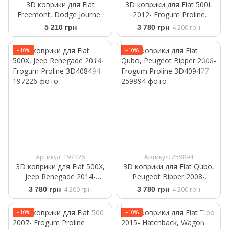
3D коврики для Fiat
3D коврики для Fiat 500L
Freemont, Dodge Journey
2012- Frogum Proline
2009-2020 черные задние
3D409767
5 210 грн
3 780 грн
4 200 грн
WeatherTech 442242
−10%
−10%
Артикул: 197226
Артикул: 259894
3D коврики для Fiat 500X,
3D коврики для Fiat Qubo,
Jeep Renegade 2014-
Peugeot Bipper 2008-
Frogum Proline 3D408494
Frogum Proline 3D409477
3 780 грн
4 200 грн
3 780 грн
4 200 грн
−10%
−10%