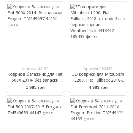
Артикул: 44150
Артикул: 189439
Коврик в багажник для Fiat
3D коврики для Mitsubishi
500X 2014- без запаски
L200, Fiat Fullback 2018-
Frogum TM549697
extended cab черные
1 985 грн
4 983 грн
задние WeatherTech
4413492