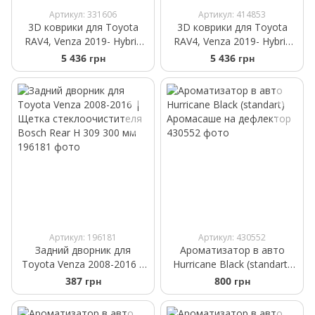
Артикул: 331606
Артикул: 414853
3D коврики для Toyota
3D коврики для Toyota
RAV4, Venza 2019- Hybrid
RAV4, Venza 2019- Hybrid
серые задние WeatherTech
бежевые задние
5 436 грн
5 436 грн
HP 4615163IM
WeatherTech HP
4515163IM
Артикул: 196181
Артикул: 430552
Задний дворник для
Ароматизатор в авто
Toyota Venza 2008-2016 |
Hurricane Black (standart)
Щетка стеклоочистителя
Аромасаше на дефлектор
387 грн
800 грн
Bosch Rear H 309 300 мм