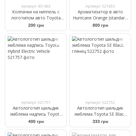
Артикул: 431463
Артикул: 521653
Колпачки на ниппель с
Ароматизатор в авто
логотипом авто Toyota
Hurricane Orange (standart)
черного цвета
Аромасаше на дефлектор
200 грн
800 грн
Артикул: 521757
Артикул: 522752
Автологотип шильдик
Автологотип шильдик
эмблема надпись Toyota
эмблема Toyota SE Black
Hybrid Electric Vehicle
глянец
400 грн
333 грн