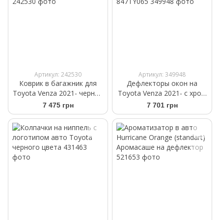
Артикул: 242530
Артикул: 349948
Коврик в багажник для
Дефлекторы окон на
Toyota Venza 2021- черный
Toyota Venza 2021- с хром
WeatherTech 401397
молдингом WELLvisors 3-
7 475 грн
7 701 грн
847TY065