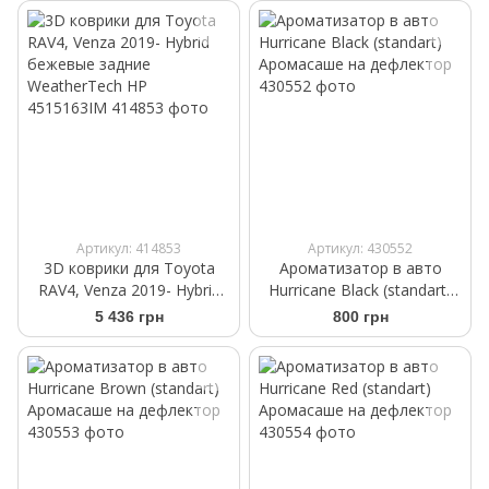
Артикул: 414853
Артикул: 430552
3D коврики для Toyota
Ароматизатор в авто
RAV4, Venza 2019- Hybrid
Hurricane Black (standart)
бежевые задние
Аромасаше на дефлектор
5 436 грн
800 грн
WeatherTech HP
4515163IM