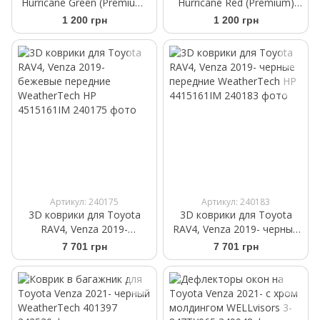
Hurricane Green (Premium)
Hurricane Red (Premium)
Аромасаше на дефлектор
Аромасаше на дефлектор
1 200 грн
1 200 грн
Артикул: 240175
Артикул: 240183
3D коврики для Toyota
3D коврики для Toyota
RAV4, Venza 2019-
RAV4, Venza 2019- черные
бежевые передние
передние WeatherTech HP
7 701 грн
7 701 грн
WeatherTech HP
4415161IM
4515161IM