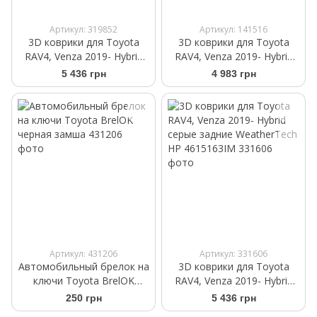
Артикул: 319852
Артикул: 141516
3D коврики для Toyota
3D коврики для Toyota
RAV4, Venza 2019- Hybrid
RAV4, Venza 2019- Hybrid
черные задние
бежевые задние
5 436 грн
4 983 грн
WeatherTech HP
WeatherTech 4515163
4415163IM
Артикул: 431206
Артикул: 331606
Автомобильный брелок на
3D коврики для Toyota
ключи Toyota BrelOK
RAV4, Venza 2019- Hybrid
черная замша
серые задние WeatherTech
250 грн
5 436 грн
HP 4615163IM