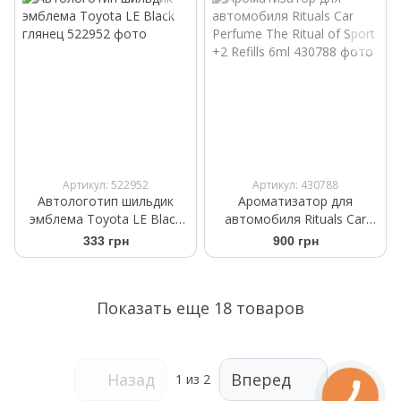
Артикул: 522952
Артикул: 430788
Автологотип шильдик
Ароматизатор для
эмблема Toyota LE Black
автомобиля Rituals Car
глянец
Perfume The Ritual of Sport
333 грн
900 грн
+2 Refills 6ml
Показать еще 18 товаров
Назад
Вперед
1
из 2