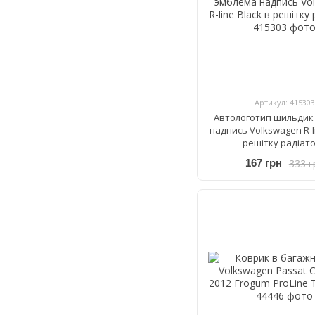
Артикул: 415303
Автологотип шильдик
надпись Volkswagen R-li
решітку радіат
333 г
167 грн