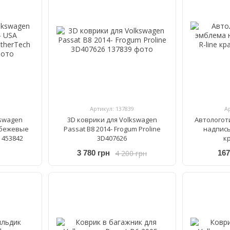
Артикул: 137839
А
kswagen
3D коврики для Volkswagen
Автологот
 бежевые
Passat B8 2014- Frogum Proline
надпись
 453842
3D407626
к
4 200 грн
3 780 грн
167