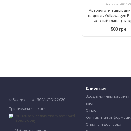
Артикул: 409179
Автологотип шильдик
надпись Volkswagen P
черный глянец на 
багажника
500 грн
Клиентам
Вход в личный кабинет
✨ Все для авто - 360AUTO© 2026
Блог
Принимаем к оплате
О нас
Контактная информаци
Оплата и доставка
Мобильная версия