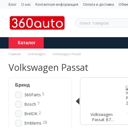
Перейти к основному контенту
Блог
О нас
Контактная информация
Оплата и доставка
Обме
Каталог
Главная
Volkswagen
Volkswagen Passat
Volkswagen Passat
Бренд
5
360Parts
7
Bosch
2
BrelOK
Volkswagen
Passat B7
28
Emblems
2010-