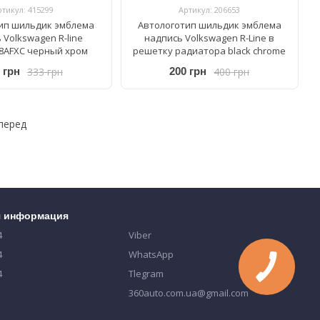
ртикул: 415299
Артикул: 206653
ип шильдик эмблема
Автологотип шильдик эмблема
 Volkswagen R-line
надпись Volkswagen R-Line в
8AFXC черный хром
решетку радиатора black chrome
333 грн
400 грн
 грн
200 грн
перед
я информация
4
Viber
4
WhatsApp
4
Tlegram
360auto.com.ua@gmail.com