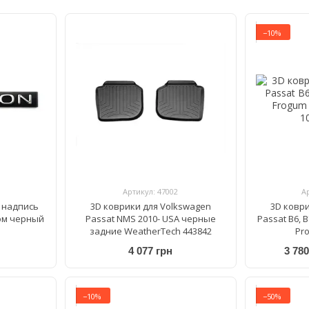
USA
−10%
Артикул: 47002
А
 надпись
3D коврики для Volkswagen
3D ковр
ом черный
Passat NMS 2010- USA черные
Passat B6, 
задние WeatherTech 443842
Pro
4 077 грн
3 780
−10%
−50%