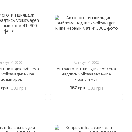
ртикул: 415300
Артикул: 415302
ип шильдик эмблема
Автологотип шильдик эмблема
 Volkswagen R-line
надпись Volkswagen R-line
расный хром
черный мат
333 грн
333 грн
 грн
167 грн