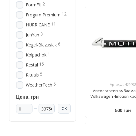
2
FormFit
12
Frogum Premium
11
HURRICANE
8
JunYan
6
Kegel-Blazusiak
1
Kolpachok
15
Restal
5
Rituals
5
Артикул: 431403
WeatherTech
Автологотип эмблема
Volkswagen 4motion хр
Цена, грн
От Цена, грн
До Цена, грн
OK
500 грн