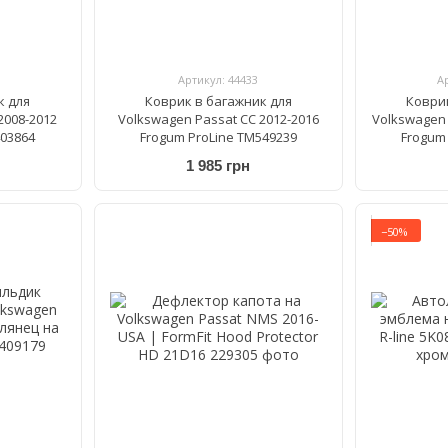
Артикул: 44433
А
к для
Коврик в багажник для
Коври
2008-2012
Volkswagen Passat CC 2012-2016
Volkswagen 
403864
Frogum ProLine TM549239
Frogum
1 985 грн
−50%