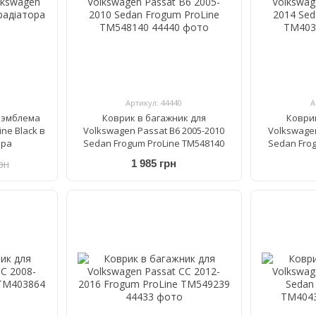
Артикул: 44440
А
 эмблема
Коврик в багажник для
Коври
ne Black в
Volkswagen Passat B6 2005-2010
Volkswagen
ора
Sedan Frogum ProLine TM548140
Sedan Fro
рн
1 985 грн