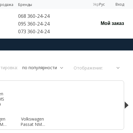
Укр
Рус
Вход
продажа
Бренды
068 360-24-24
095 360-24-24
Мой заказ
073 360-24-24
тировка:
по популярности
Отображение:
gen
Volkswagen
NMS
Passat NMS
19
2019- USA