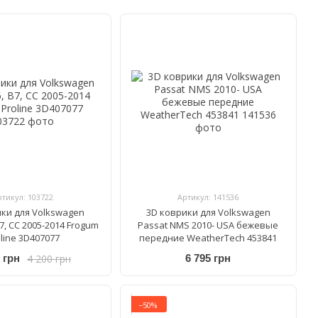
ртикул: 103722
Артикул: 141536
ики для Volkswagen
3D коврики для Volkswagen
B7, CC 2005-2014 Frogum
Passat NMS 2010- USA бежевые
line 3D407077
передние WeatherTech 453841
4 200 грн
 грн
6 795 грн
−50%