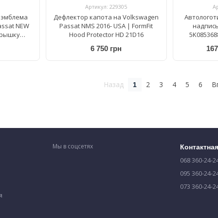
Артикул: 229305
А
 эмблема
Дефлектор капота на Volkswagen
Автологот
assat NEW
Passat NMS 2016- USA | FormFit
надпись
крышку
Hood Protector HD 21D16
5K085368
6 750 грн
167
Назад
2
3
4
5
6
В
1
Мы в соцсетях
Контактна
068 360-24-2
095 360-24-2
073 360-24-2
я