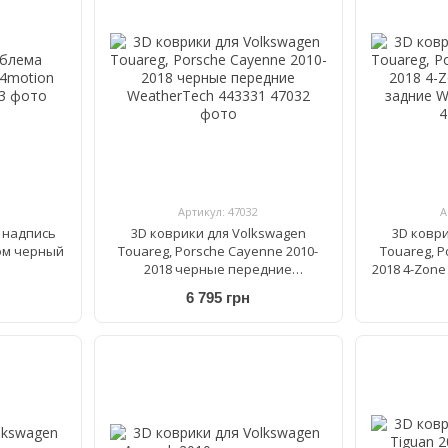
Артикул: 47032
А
 надпись
3D коврики для Volkswagen
3D ковр
ом черный
Touareg, Porsche Cayenne 2010-
Touareg, P
2018 черные передние
2018 4-Zone
WeatherTech 443331
Weat
6 795 грн