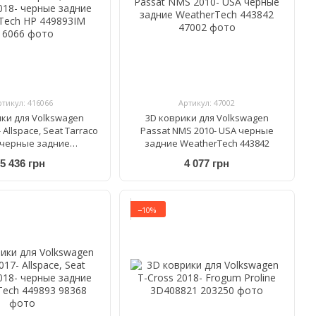
ртикул: 416066
Артикул: 47002
ики для Volkswagen
3D коврики для Volkswagen
 Allspace, Seat Tarraco
Passat NMS 2010- USA черные
 черные задние
задние WeatherTech 443842
rTech HP 449893IM
5 436 грн
4 077 грн
−10%