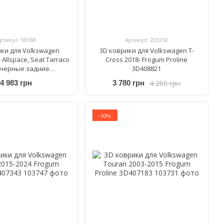
ртикул: 98368
Артикул: 203250
ики для Volkswagen
3D коврики для Volkswagen T-
 Allspace, Seat Tarraco
Cross 2018- Frogum Proline
 черные задние
3D408821
herTech 449893
4 200 грн
4 983 грн
3 780 грн
−10%