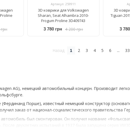
Артикул: 259911
А
kswagen
3D коврики для Volkswagen
3D ковр
Proline
Sharan, Seat Alhambra 2010-
Tiguan 201
Frogum Proline 3D409743
 грн
4 200 грн
3 780 грн
3 780
Назад
2
3
4
5
6
...
33
1
swagen AG), немецкий автомобильный концерн. Производит легк
ольфсбурге.
he (Фердинанд Порше), известный немецкий конструктор (основ
получил заказ от национал-социалистического правительства Г
й автомобиль был смонтирован. Он получил название «Фольксваг
 После двухлетних испытаний в 1937 была запущена серия VW3