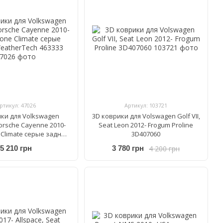
ртикул: 47026
Артикул: 103721
ики для Volkswagen
3D коврики для Volswagen Golf VII,
orsche Cayenne 2010-
Seat Leon 2012- Frogum Proline
 Climate cерые задние
3D407060
herTech 463333
4 200 грн
5 210 грн
3 780 грн