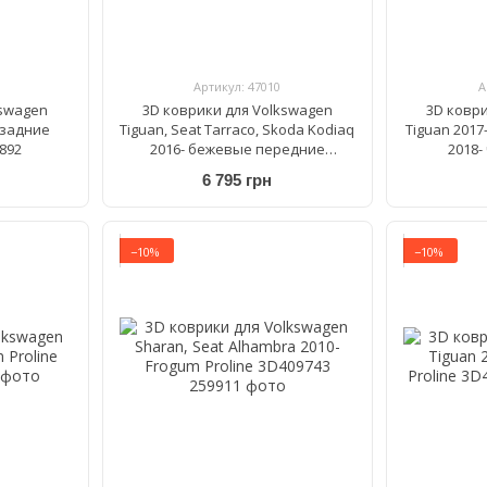
Артикул: 47010
А
kswagen
3D коврики для Volkswagen
3D ковр
 задние
Tiguan, Seat Tarraco, Skoda Kodiaq
Tiguan 2017-
892
2016- бежевые передние
2018-
WeatherTech 459891
Weat
6 795 грн
−10%
−10%