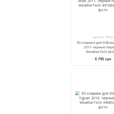
Артикул: 98362
3D коврики для Volksw
2017- черные пер
WeatherTech 441
6 795 грн