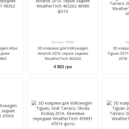
Артикул: 46980
А
agen Atlas
3D коврики для Volkswagen
3D ковр
едние
Amarok 2010- cерые задние
Tiguan 2017-
0841
WeatherTech 463262
2018-
Weathe
4 983 грн