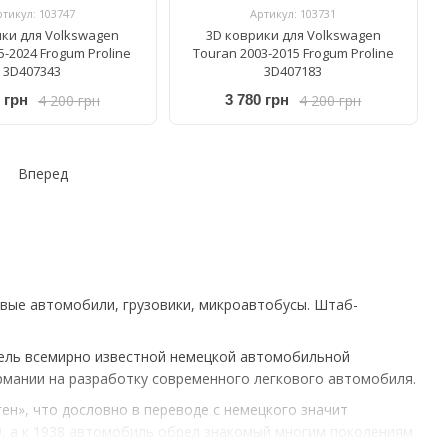
ртикул: 103747
Артикул: 103731
ики для Volkswagen
3D коврики для Volkswagen
5-2024 Frogum Proline
Touran 2003-2015 Frogum Proline
3D407343
3D407183
4 200 грн
4 200 грн
 грн
3 780 грн
Вперед
овые автомобили, грузовики, микроавтобусы. Штаб-
атель всемирно известной немецкой автомобильной
ермании на разработку современного легкового автомобиля.
ен», что дословно в переводе с немецкого значит
0, а к 1938 автомобиль обрел знакомый многим поколениям