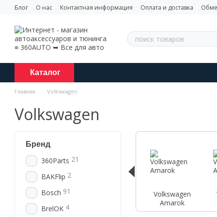
Перейти к основному контенту
Блог
О нас
Контактная информация
Оплата и доставка
Обме
Каталог
Главная
Volkswagen
Volkswagen
Бренд
21
360Parts
2
BAKFlip
91
Bosch
Volkswagen
Amarok
4
BrelOK