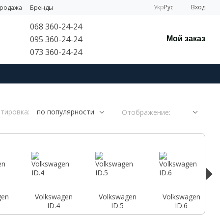
Укр
Рус
Вход
продажа
Бренды
068 360-24-24
095 360-24-24
Мой заказ
073 360-24-24
тировка:
по популярности
Отображение:
gen
Volkswagen
Volkswagen
Volkswagen
ID.4
ID.5
ID.6