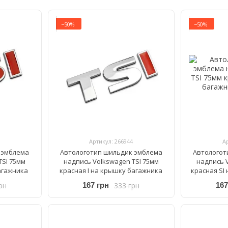
−50%
−50%
Артикул: 266944
А
 эмблема
Автологотип шильдик эмблема
Автологот
TSI 75мм
надпись Volkswagen TSI 75мм
надпись 
агажника
красная I на крышку багажника
красная SI
рн
333 грн
167 грн
167