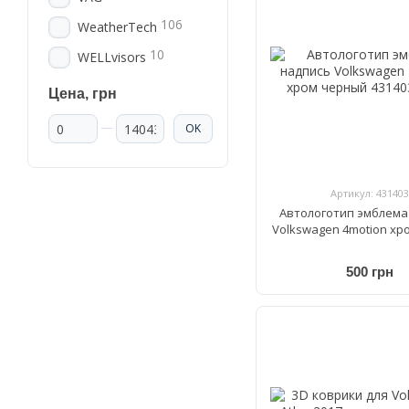
106
WeatherTech
10
WELLvisors
Цена, грн
От Цена, грн
До Цена, грн
OK
Артикул: 431403
Автологотип эмблема
Volkswagen 4motion хр
500 грн