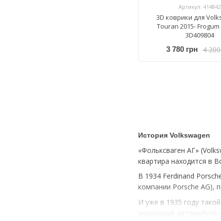
Артикул: 414842
3D коврики для Vol
Touran 2015- Frogum 
3D409804
4 200
3 780 грн
История Volkswagen
«Фольксваген АГ» (Volk
квартира находится в В
В 1934 Ferdinand Porsc
компании Porsche AG), 
И уже в 1935 году тако
«народный автомобиль».