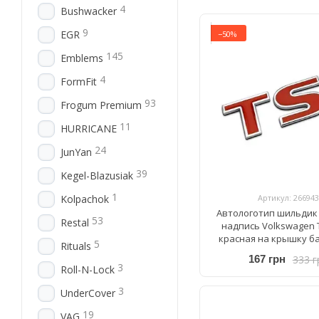
4
Bushwacker
9
EGR
−50%
145
Emblems
4
FormFit
93
Frogum Premium
11
HURRICANE
24
JunYan
39
Kegel-Blazusiak
1
Артикул: 266943
Kolpachok
Автологотип шильдик
53
Restal
надпись Volkswagen 
красная на крышку б
5
Rituals
333 г
167 грн
3
Roll-N-Lock
3
UnderCover
19
VAG